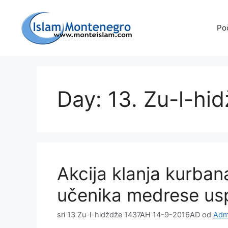
Preskoči
na
Po
sadržaj
Day: 13. Zu-l-hi
Akcija klanja kurban
učenika medrese us
sri 13 Zu-l-hidždže 1437AH 14-9-2016AD
od
Admi