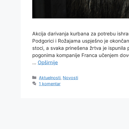
Akcija darivanja kurbana za potrebu ish
Podgorici i Rožajama uspješno je okončana.
stoci, a svaka prinešena žrtva je ispunila
pogonima kompanije Franca učenjem dove i t
…
Opširnije
Kategorije
Aktuelnosti
,
Novosti
1 komentar