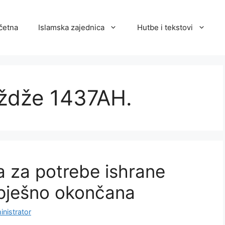
četna
Islamska zajednica
Hutbe i tekstovi
dždže 1437AH.
a za potrebe ishrane
pješno okončana
nistrator