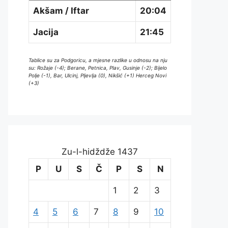
Akšam / Iftar
20:04
Jacija
21:45
Tablice su za Podgoricu, a mjesne razlike u odnosu na nju
su: Rožaje (-4); Berane, Petnica, Plav, Gusinje (-2); Bijelo
Polje (-1), Bar, Ulcinj, Pljevlja (0), Nikšić (+1) Herceg Novi
(+3)
Zu-l-hidždže 1437
P
U
S
Č
P
S
N
1
2
3
4
5
6
7
8
9
10