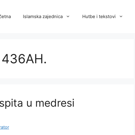
četna
Islamska zajednica
Hutbe i tekstovi
 1436AH.
ispita u medresi
rator