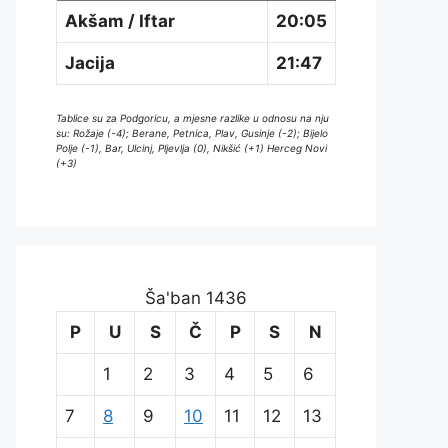
Akšam / Iftar
20:05
Jacija
21:47
Tablice su za Podgoricu, a mjesne razlike u odnosu na nju
su: Rožaje (-4); Berane, Petnica, Plav, Gusinje (-2); Bijelo
Polje (-1), Bar, Ulcinj, Pljevlja (0), Nikšić (+1) Herceg Novi
(+3)
Ša'ban 1436
P
U
S
Č
P
S
N
1
2
3
4
5
6
7
8
9
10
11
12
13