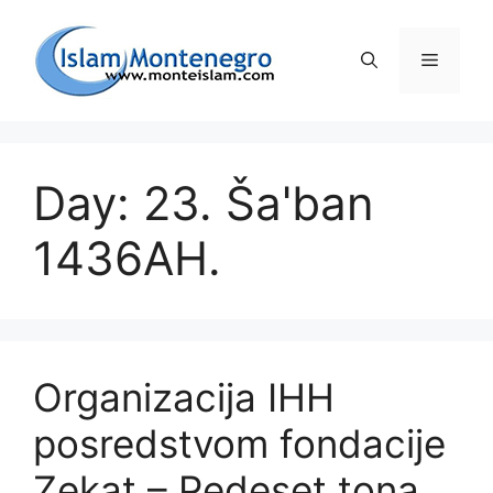
Preskoči
na
Izborni
sadržaj
Day: 23. Ša'ban
1436AH.
Organizacija IHH
posredstvom fondacije
Zekat – Pedeset tona