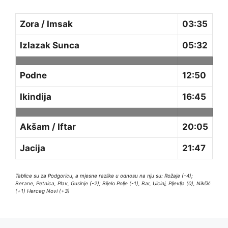
Zora / Imsak
03:35
Izlazak Sunca
05:32
Podne
12:50
Ikindija
16:45
Akšam / Iftar
20:05
Jacija
21:47
Tablice su za Podgoricu, a mjesne razlike u odnosu na nju su: Rožaje (-4);
Berane, Petnica, Plav, Gusinje (-2); Bijelo Polje (-1), Bar, Ulcinj, Pljevlja (0), Nikšić
(+1) Herceg Novi (+3)