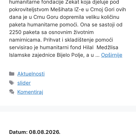
humanitarne fondacije Zekat koja djeluje pod
pokroviteljstvom Mešihata IZ-e u Crnoj Gori ovih
dana je u Crnu Goru dopremila veliku količinu
paketa humanitarne pomoći. Ona se sastoji od
2250 paketa sa osnovnim životnim
namirnicama. Prihvat i skladištenje pomoći
servisirao je humanitarni fond Hilal Medžlisa
Islamske zajednice Bijelo Polje, a u …
Opširnije
Kategorije
Aktuelnosti
Oznake
slider
Komentiraj
Datum: 08.08.2026.