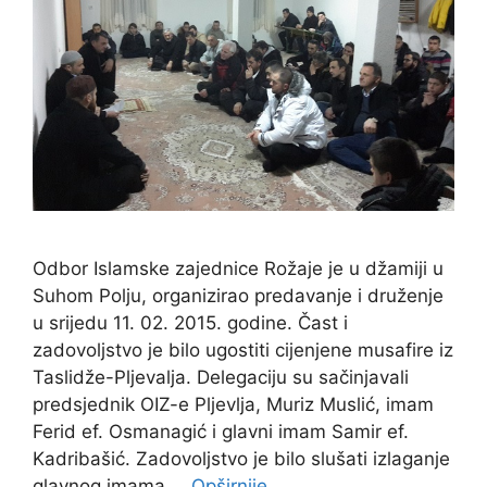
Odbor Islamske zajednice Rožaje je u džamiji u
Suhom Polju, organizirao predavanje i druženje
u srijedu 11. 02. 2015. godine. Čast i
zadovoljstvo je bilo ugostiti cijenjene musafire iz
Taslidže-Pljevalja. Delegaciju su sačinjavali
predsjednik OIZ-e Pljevlja, Muriz Muslić, imam
Ferid ef. Osmanagić i glavni imam Samir ef.
Kadribašić. Zadovoljstvo je bilo slušati izlaganje
glavnog imama …
Opširnije