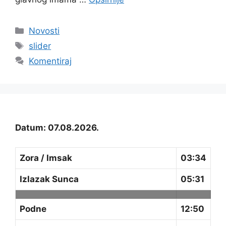
Kategorije
Novosti
Oznake
slider
Komentiraj
Datum: 07.08.2026.
Zora / Imsak
03:34
Izlazak Sunca
05:31
Podne
12:50