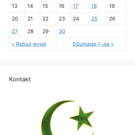
13
14
15
16
17
18
19
20
21
22
23
24
25
26
27
28
29
30
« Rebiul-evvel
Džumade-l-ula »
Kontakt