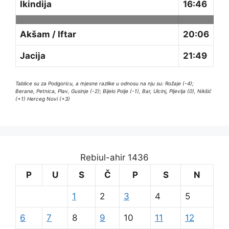
Ikindija
16:46
Akšam / Iftar
20:06
Jacija
21:49
Tablice su za Podgoricu, a mjesne razlike u odnosu na nju su: Rožaje (-4);
Berane, Petnica, Plav, Gusinje (-2); Bijelo Polje (-1), Bar, Ulcinj, Pljevlja (0), Nikšić
(+1) Herceg Novi (+3)
Rebiul-ahir 1436
P
U
S
Č
P
S
N
1
2
3
4
5
6
7
8
9
10
11
12