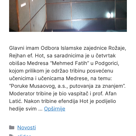
Glavni imam Odbora Islamske zajednice Rožaje,
Rejhan ef. Hot, sa saradnicima je u četvrtak
obišao Medresa “Mehmed Fatih” u Podgorici,
kojom prilikom je održao tribinu posvećenu
učenicima i učenicama Medrese, na temu:
“Poruke Musaovog, a.s., putovanja za znanjem”.
Moderator tribine je bio vaspitač i prof. Afan
Latić. Nakon tribine efendija Hot je podijelio
hedije svim …
Opširnije
Kategorije
Novosti
Oznake