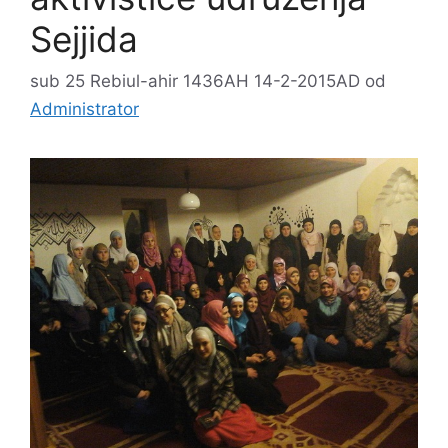
Sejjida
sub 25 Rebiul-ahir 1436AH 14-2-2015AD
od
Administrator