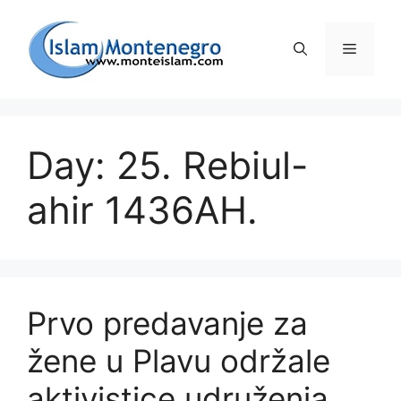
Preskoči
na
Izborni
sadržaj
Day: 25. Rebiul-
ahir 1436AH.
Prvo predavanje za
žene u Plavu održale
aktivistice udruženja