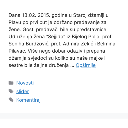
Dana 13.02. 2015. godine u Staroj džamiji u
Plavu po prvi put je održano predavanje za
žene. Gosti predavači bile su predstavnice
Udruženja žena “Sejjida” iz Bijelog Polja: prof.
Seniha Burdžović, prof. Admira Zekić i Belmina
Pilavac. Više nego dobar odaziv i prepuna
džamija svjedoci su koliko su naše majke i
sestre bile željne druženja …
Opširnije
Kategorije
Novosti
Oznake
slider
Komentiraj