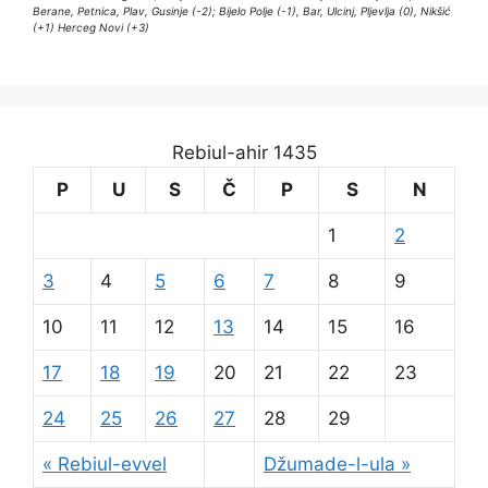
Berane, Petnica, Plav, Gusinje (-2); Bijelo Polje (-1), Bar, Ulcinj, Pljevlja (0), Nikšić
(+1) Herceg Novi (+3)
Rebiul-ahir 1435
P
U
S
Č
P
S
N
1
2
3
4
5
6
7
8
9
10
11
12
13
14
15
16
17
18
19
20
21
22
23
24
25
26
27
28
29
« Rebiul-evvel
Džumade-l-ula »