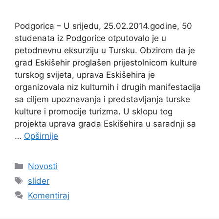
Podgorica – U srijedu, 25.02.2014.godine, 50
studenata iz Podgorice otputovalo je u
petodnevnu eksurziju u Tursku. Obzirom da je
grad Eskišehir proglašen prijestolnicom kulture
turskog svijeta, uprava Eskišehira je
organizovala niz kulturnih i drugih manifestacija
sa ciljem upoznavanja i predstavljanja turske
kulture i promocije turizma. U sklopu tog
projekta uprava grada Eskišehira u saradnji sa
…
Opširnije
Kategorije
Novosti
Oznake
slider
Komentiraj