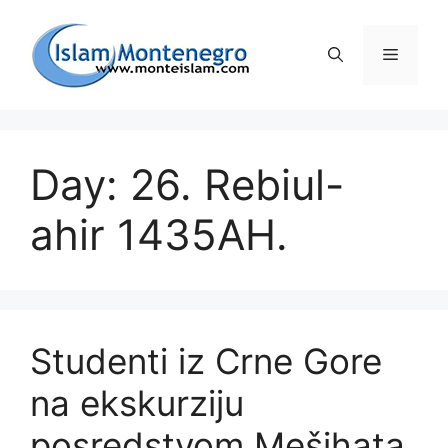
Preskoči
na
Izborni
sadržaj
Day: 26. Rebiul-
ahir 1435AH.
Studenti iz Crne Gore
na ekskurziju
posredstvom Mešihata