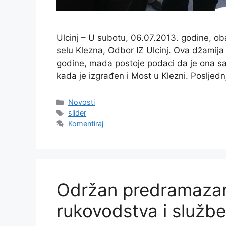
Ulcinj – U subotu, 06.07.2013. godine, ob
selu Klezna, Odbor IZ Ulcinj. Ova džamija
godine, mada postoje podaci da je ona sa
kada je izgrađen i Most u Klezni. Posljed
Kategorije
Novosti
Oznake
slider
Komentiraj
Održan predramazan
rukovodstva i službe