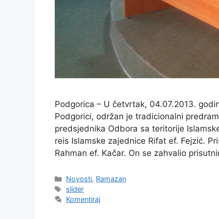
Podgorica – U četvrtak, 04.07.2013. god
Podgorici, održan je tradicionalni predr
predsjednika Odbora sa teritorije Islams
reis Islamske zajednice Rifat ef. Fejzić. P
Rahman ef. Kačar. On se zahvalio prisut
Kategorije
Novosti
,
Ramazan
Oznake
slider
Komentiraj