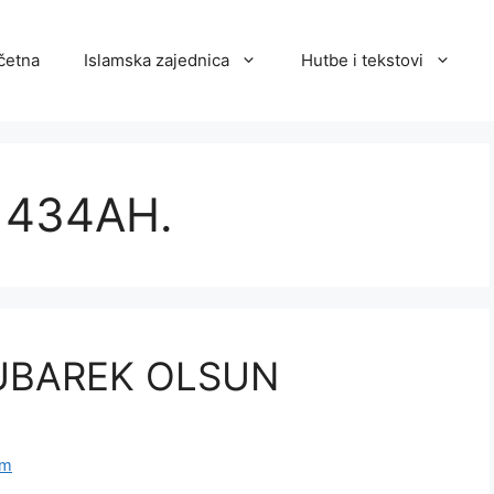
četna
Islamska zajednica
Hutbe i tekstovi
 1434AH.
UBAREK OLSUN
am