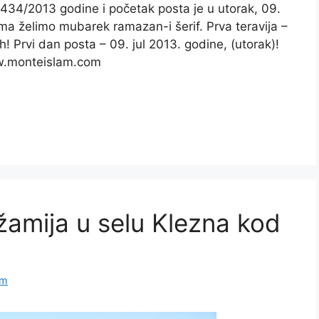
34/2013 godine i početak posta je u utorak, 09.
ama želimo mubarek ramazan-i šerif. Prva teravija –
h! Prvi dan posta – 09. jul 2013. godine, (utorak)!
monteislam.com
amija u selu Klezna kod
am