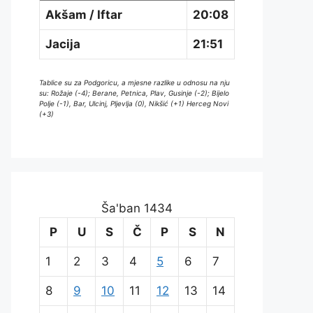
Akšam / Iftar
20:08
Jacija
21:51
Tablice su za Podgoricu, a mjesne razlike u odnosu na nju
su: Rožaje (-4); Berane, Petnica, Plav, Gusinje (-2); Bijelo
Polje (-1), Bar, Ulcinj, Pljevlja (0), Nikšić (+1) Herceg Novi
(+3)
Ša'ban 1434
P
U
S
Č
P
S
N
1
2
3
4
5
6
7
8
9
10
11
12
13
14