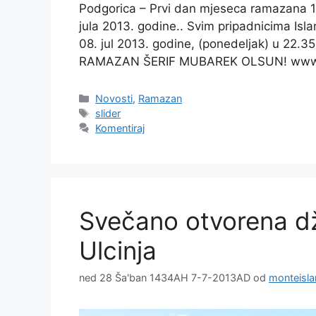
Podgorica – Prvi dan mjeseca ramazana 14
jula 2013. godine.. Svim pripadnicima Isl
08. jul 2013. godine, (ponedeljak) u 22.35
RAMAZAN ŠERIF MUBAREK OLSUN! www.
Kategorije
Novosti
,
Ramazan
Oznake
slider
Komentiraj
Svečano otvorena dž
Ulcinja
ned 28 Ša'ban 1434AH 7-7-2013AD
od
monteisl