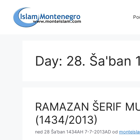
Preskoči
na
Po
sadržaj
Day: 28. Ša'ban
RAMAZAN ŠERIF M
(1434/2013)
ned 28 Ša'ban 1434AH 7-7-2013AD
od
monteisl