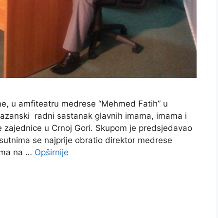
ine, u amfiteatru medrese “Mehmed Fatih” u
amazanski radni sastanak glavnih imama, imama i
ke zajednice u Crnoj Gori. Skupom je predsjedavao
risutnima se najprije obratio direktor medrese
nima na …
Opširnije