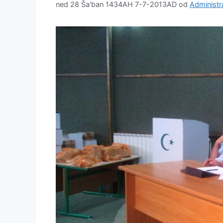
ned 28 Ša'ban 1434AH 7-7-2013AD
od
Administr