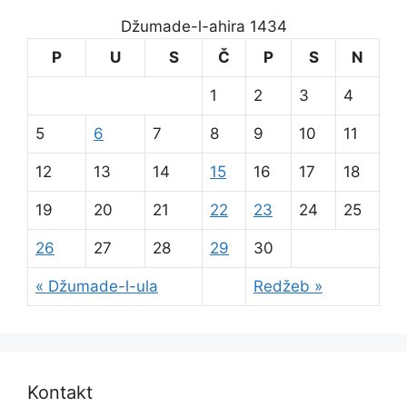
Džumade-l-ahira 1434
P
U
S
Č
P
S
N
1
2
3
4
5
6
7
8
9
10
11
12
13
14
15
16
17
18
19
20
21
22
23
24
25
26
27
28
29
30
« Džumade-l-ula
Redžeb »
Kontakt