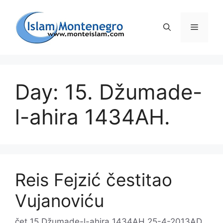
Preskoči
na
Izborni
sadržaj
Day: 15. Džumade-
l-ahira 1434AH.
Reis Fejzić čestitao
Vujanoviću
čet 15 Džumade-l-ahira 1434AH 25-4-2013AD