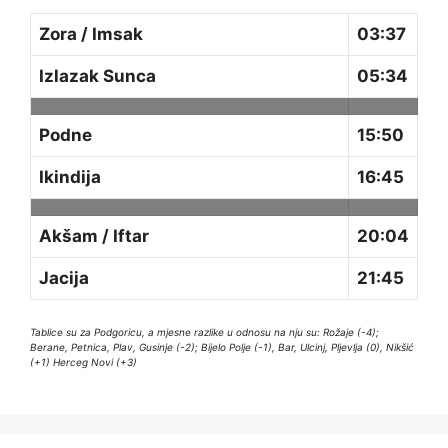
Zora / Imsak
03:37
Izlazak Sunca
05:34
Podne
15:50
Ikindija
16:45
Akšam / Iftar
20:04
Jacija
21:45
Tablice su za Podgoricu, a mjesne razlike u odnosu na nju su: Rožaje (-4);
Berane, Petnica, Plav, Gusinje (-2); Bijelo Polje (-1), Bar, Ulcinj, Pljevlja (0), Nikšić
(+1) Herceg Novi (+3)