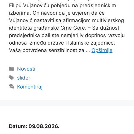
Filipu Vujanoviću pobjedu na predsjedničkim
izborima. On navodi da je uvjeren da će
Vujanović nastaviti sa afirmacijom multivjerskog
identiteta građanske Crne Gore. – Sa dužnosti
predsjednika dali ste nemjerljiv doprinos razvoju
odnosa između države i Islamske zajednice.
Vaša potvrđena senzibilnost za …
Opširnije
Kategorije
Novosti
Oznake
slider
Komentiraj
Datum: 09.08.2026.