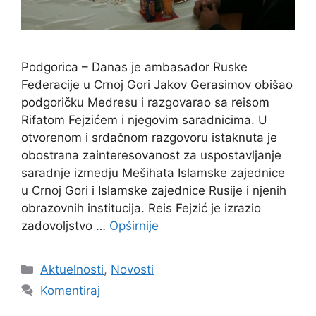
Podgorica – Danas je ambasador Ruske
Federacije u Crnoj Gori Jakov Gerasimov obišao
podgoričku Medresu i razgovarao sa reisom
Rifatom Fejzićem i njegovim saradnicima. U
otvorenom i srdačnom razgovoru istaknuta je
obostrana zainteresovanost za uspostavljanje
saradnje izmedju Mešihata Islamske zajednice
u Crnoj Gori i Islamske zajednice Rusije i njenih
obrazovnih institucija. Reis Fejzić je izrazio
zadovoljstvo …
Opširnije
Kategorije
Aktuelnosti
,
Novosti
Komentiraj