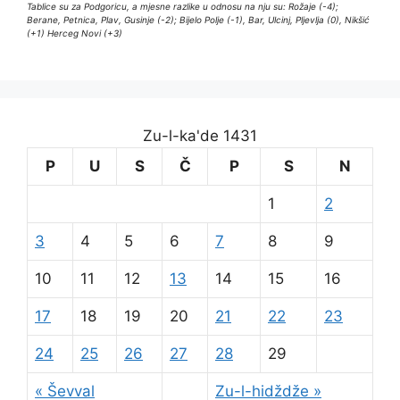
Tablice su za Podgoricu, a mjesne razlike u odnosu na nju su: Rožaje (-4);
Berane, Petnica, Plav, Gusinje (-2); Bijelo Polje (-1), Bar, Ulcinj, Pljevlja (0), Nikšić
(+1) Herceg Novi (+3)
Zu-l-ka'de 1431
P
U
S
Č
P
S
N
1
2
3
4
5
6
7
8
9
10
11
12
13
14
15
16
17
18
19
20
21
22
23
24
25
26
27
28
29
« Ševval
Zu-l-hidždže »