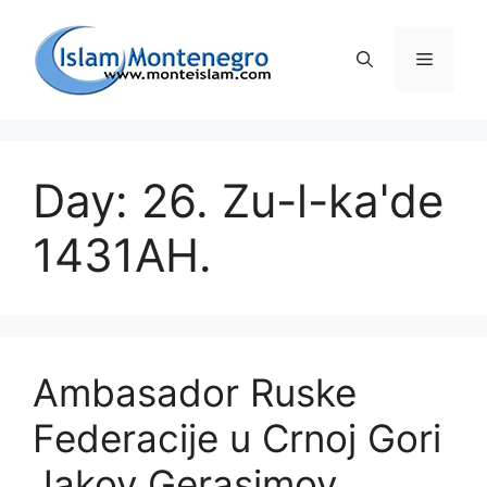
Preskoči
na
Izborni
sadržaj
Day: 26. Zu-l-ka'de
1431AH.
Ambasador Ruske
Federacije u Crnoj Gori
Jakov Gerasimov