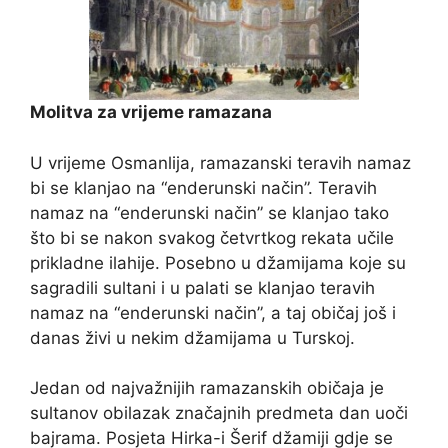
Molitva za vrijeme ramazana
U vrijeme Osmanlija, ramazanski teravih namaz
bi se klanjao na “enderunski način”. Teravih
namaz na “enderunski način” se klanjao tako
što bi se nakon svakog četvrtkog rekata učile
prikladne ilahije. Posebno u džamijama koje su
sagradili sultani i u palati se klanjao teravih
namaz na “enderunski način”, a taj običaj još i
danas živi u nekim džamijama u Turskoj.
Jedan od najvažnijih ramazanskih običaja je
sultanov obilazak značajnih predmeta dan uoči
bajrama. Posjeta Hirka-i Šerif džamiji gdje se