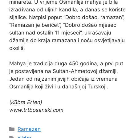
minareta. U vrijeme Osmanlija mahya je bila
izrađivana od uljnih kandila, a danas se koriste
sijalice. Natpisi poput “Dobro došao, ramazan”,
“Ramazan je berićet”, “Dobro došao mjesec
sultan nad ostalih 11 mjeseci”, ukrašavaju
džamije do kraja ramazana i noću osvjetljavaju
okoliš.
Mahya je tradicija duga 450 godina, a prvi put
je postavljena na Sultan-Ahmetovoj džamiji.
Jedan od najzanimljivijih običaja iz vremena
Osmanlija koji živi i u današnjoj Turskoj .
(Kübra Erten)
www.trtbosanski.com
Kategorije
Ramazan
Oznake