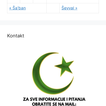
« Ša'ban
Ševval »
Kontakt