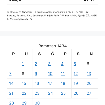
Tablice su za Podgoricu, a mjesne razlike u odnosu na nju su: Rožaje (-4);
Berane, Petnica, Plav, Gusinje (-2); Bijelo Polje (-1), Bar, Ulcinj, Pljevlja (0), Nikšić
(+1) Herceg Novi (+3)
Ramazan 1434
P
U
S
Č
P
S
N
1
2
3
4
5
6
7
8
9
10
11
12
13
14
15
16
17
18
19
20
21
22
23
24
25
26
27
28
29
30