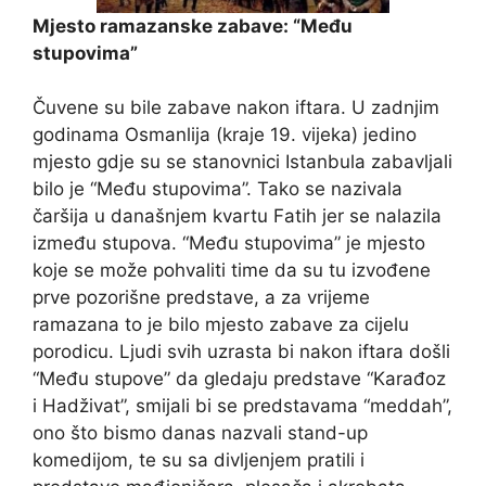
Mjesto ramazanske zabave: “Među
stupovima”
Čuvene su bile zabave nakon iftara. U zadnjim
godinama Osmanlija (kraje 19. vijeka) jedino
mjesto gdje su se stanovnici Istanbula zabavljali
bilo je “Među stupovima”. Tako se nazivala
čaršija u današnjem kvartu Fatih jer se nalazila
između stupova. “Među stupovima” je mjesto
koje se može pohvaliti time da su tu izvođene
prve pozorišne predstave, a za vrijeme
ramazana to je bilo mjesto zabave za cijelu
porodicu. Ljudi svih uzrasta bi nakon iftara došli
“Među stupove” da gledaju predstave “Karađoz
i Hadživat”, smijali bi se predstavama “meddah”,
ono što bismo danas nazvali stand-up
komedijom, te su sa divljenjem pratili i