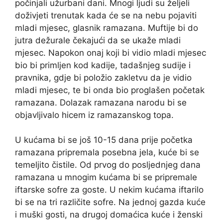
počinjali užurbani dani. Mnogi ljudi su željeli
doživjeti trenutak kada će se na nebu pojaviti
mladi mjesec, glasnik ramazana. Muftije bi do
jutra dežurale čekajući da se ukaže mladi
mjesec. Napokon onaj koji bi vidio mladi mjesec
bio bi primljen kod kadije, tadašnjeg sudije i
pravnika, gdje bi položio zakletvu da je vidio
mladi mjesec, te bi onda bio proglašen početak
ramazana. Dolazak ramazana narodu bi se
objavljivalo hicem iz ramazanskog topa.
U kućama bi se još 10-15 dana prije početka
ramazana pripremala posebna jela, kuće bi se
temeljito čistile. Od prvog do posljednjeg dana
ramazana u mnogim kućama bi se pripremale
iftarske sofre za goste. U nekim kućama iftarilo
bi se na tri različite sofre. Na jednoj gazda kuće
i muški gosti, na drugoj domaćica kuće i ženski