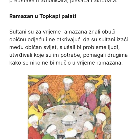
predstave mađioničara, plesača i akrobata.
Ramazan u Topkapi palati
Sultani su za vrijeme ramazana znali obući
običnu odjeću i ne otkrivajući da su sultani izaći
među običan svijet, slušali bi probleme ljudi,
utvrđivali koje su im potrebe, pomagali drugima
kako se niko ne bi mučio u vrijeme ramazana.