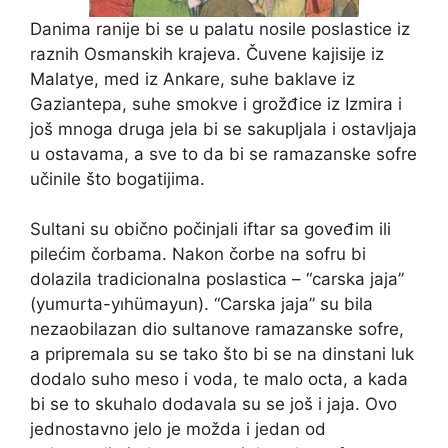
Danima ranije bi se u palatu nosile poslastice iz
raznih Osmanskih krajeva. Čuvene kajisije iz
Malatye, med iz Ankare, suhe baklave iz
Gaziantepa, suhe smokve i grožđice iz Izmira i
još mnoga druga jela bi se sakupljala i ostavljaja
u ostavama, a sve to da bi se ramazanske sofre
učinile što bogatijima.
Sultani su obično počinjali iftar sa goveđim ili
pilećim čorbama. Nakon čorbe na sofru bi
dolazila tradicionalna poslastica – “carska jaja”
(yumurta-yıhümayun). “Carska jaja” su bila
nezaobilazan dio sultanove ramazanske sofre,
a pripremala su se tako što bi se na dinstani luk
dodalo suho meso i voda, te malo octa, a kada
bi se to skuhalo dodavala su se još i jaja. Ovo
jednostavno jelo je možda i jedan od