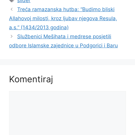
slider
Treća ramazanska hutba: “Budimo bliski
Allahovoj milosti, kroz ljubav njegova Resula,
a.s.” (1434/2013 godina)
Službenici Mešihata i medrese posjetili
odbore Islamske zajednice u Podgorici i Baru
Komentiraj
Komentar