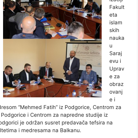
Fakult
eta
islam
skih
nauka
u
Saraj
evu i
Uprav
e za
obraz
ovanj
e i
edresom “Mehmed Fatih” iz Podgorice, Centrom za
 Podgorice i Centrom za napredne studije iz
odgorici je održan susret predavača tefsira na
ultetima i medresama na Balkanu.