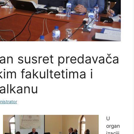
an susret predavača
kim fakultetima i
alkanu
nistrator
U
organ
izaciji