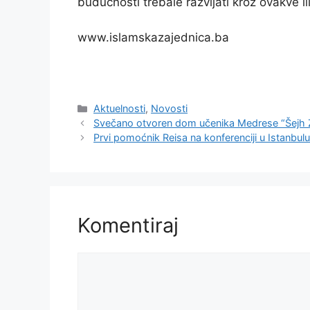
budućnosti trebale razvijati kroz ovakve ili
www.islamskazajednica.ba
Kategorije
Aktuelnosti
,
Novosti
Svečano otvoren dom učenika Medrese “Šejh Z
Prvi pomoćnik Reisa na konferenciji u Istanbul
Komentiraj
Komentar