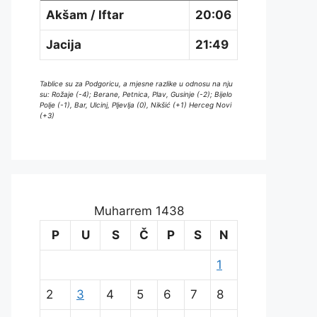
Akšam / Iftar
20:06
Jacija
21:49
Tablice su za Podgoricu, a mjesne razlike u odnosu na nju
su: Rožaje (-4); Berane, Petnica, Plav, Gusinje (-2); Bijelo
Polje (-1), Bar, Ulcinj, Pljevlja (0), Nikšić (+1) Herceg Novi
(+3)
Muharrem 1438
P
U
S
Č
P
S
N
1
2
3
4
5
6
7
8