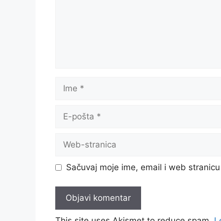
Ime
E-
pošta
Web-
stranica
Sačuvaj moje ime, email i web strani
This site uses Akismet to reduce spam.
L