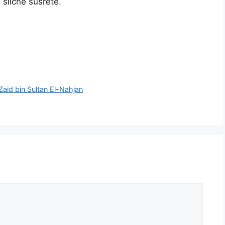
 slične susrete.
aid bin Sultan El-Nahjan
u