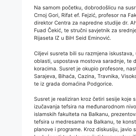
Na samom početku, dobrodošlicu na susret
Crnoj Gori, Rifat ef. Fejzić, profesor na F
direktor Centra za napredne studije dr. 
Fuad Čekić, te stručni savjetnik za sredn
Rijaseta IZ u BiH Seid Eminović.
Ciljevi susreta bili su razmjena iskustav
oblasti, uspostava mostova saradnje, te
koracima. Susret je okupio profesore, nast
Sarajeva, Bihaća, Cazina, Travnika, Visoko
te iz grada domaćina Podgorice.
Susret je realiziran kroz četiri sesije koj
izučavanja tefsira na međunarodnom nivou
islamskih fakulteta na Balkanu, prezentov
tefsira u medresama na Balkanu, te konstru
planove i programe. Kroz diskusiju, javio s