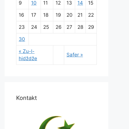
9
10
11
12
13
14
15
16
17
18
19
20
21
22
23
24
25
26
27
28
29
30
« Zu-l-
Safer »
hidždže
Kontakt