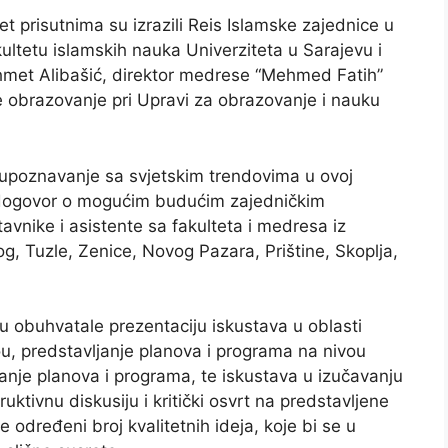
 prisutnima su izrazili Reis Islamske zajednice u
akultetu islamskih nauka Univerziteta u Sarajevu i
Ahmet Alibašić, direktor medrese “Mehmed Fatih”
je obrazovanje pri Upravi za obrazovanje i nauku
a, upoznavanje sa svjetskim trendovima u ovoj
 dogovor o mogućim budućim zajedničkim
avnike i asistente sa fakulteta i medresa iz
g, Tuzle, Zenice, Novog Pazara, Prištine, Skoplja,
e su obuhvatale prezentaciju iskustava u oblasti
, predstavljanje planova i programa na nivou
anje planova i programa, te iskustava u izučavanju
ktivnu diskusiju i kritički osvrt na predstavljene
e određeni broj kvalitetnih ideja, koje bi se u