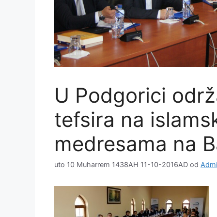
U Podgorici održ
tefsira na islams
medresama na B
uto 10 Muharrem 1438AH 11-10-2016AD
od
Admi