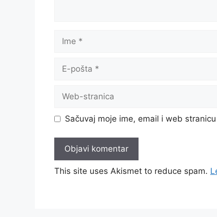
Ime
E-
pošta
Web-
stranica
Sačuvaj moje ime, email i web strani
This site uses Akismet to reduce spam.
L