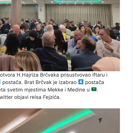
tvora H.Hajriza Brčvaka prisustvovao iftaru i
postača. Brat Brčvak je izabrao
postača
jeta svetim mjestima Mekke i Medine u
.
itter objavi reisa Fejzića.