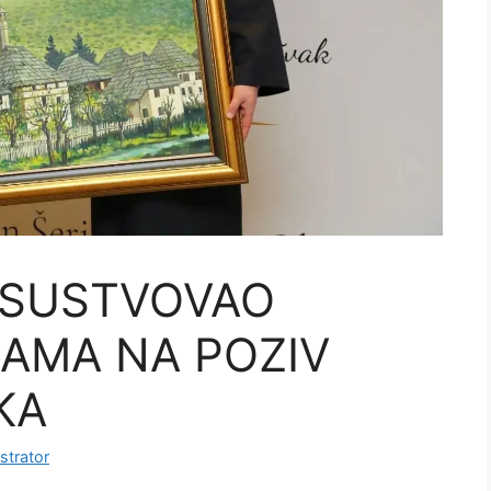
RISUSTVOVAO
JAMA NA POZIV
KA
strator