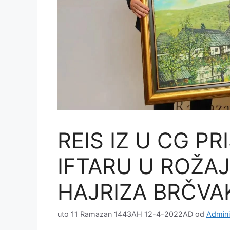
REIS IZ U CG P
IFTARU U ROŽA
HAJRIZA BRČVA
uto 11 Ramazan 1443AH 12-4-2022AD
od
Admini