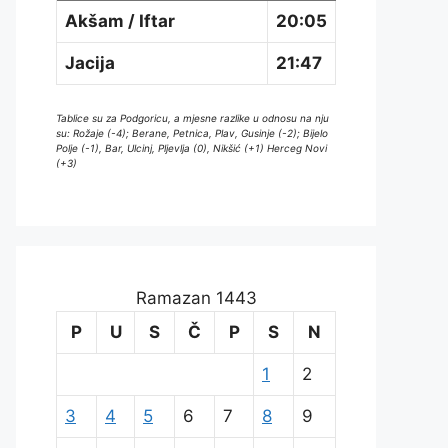
Akšam / Iftar
20:05
Jacija
21:47
Tablice su za Podgoricu, a mjesne razlike u odnosu na nju
su: Rožaje (-4); Berane, Petnica, Plav, Gusinje (-2); Bijelo
Polje (-1), Bar, Ulcinj, Pljevlja (0), Nikšić (+1) Herceg Novi
(+3)
Ramazan 1443
P
U
S
Č
P
S
N
1
2
3
4
5
6
7
8
9