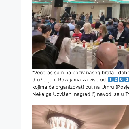
“Večeras sam na poziv našeg brata i dobro
druženju u Rozajama za vise od
kojima će organizovati put na Umru (Pos
Neka ga Uzvišeni nagradi!”, navodi se u Tw