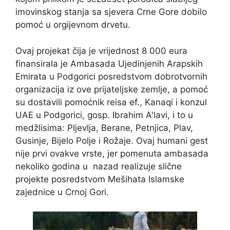
imovinskog stanja sa sjevera Crne Gore dobilo
pomoć u orgijevnom drvetu.
Ovaj projekat čija je vrijednost 8 000 eura
finansirala je Ambasada Ujedinjenih Arapskih
Emirata u Podgorici posredstvom dobrotvornih
organizacija iz ove prijateljske zemlje, a pomoć
su dostavili pomoćnik reisa ef., Kanaqi i konzul
UAE u Podgorici, gosp. Ibrahim A'lavi, i to u
medžlisima: Pljevlja, Berane, Petnjica, Plav,
Gusinje, Bijelo Polje i Rožaje. Ovaj humani gest
nije prvi ovakve vrste, jer pomenuta ambasada
nekoliko godina u nazad realizuje slične
projekte posredstvom Mešihata Islamske
zajednice u Crnoj Gori.