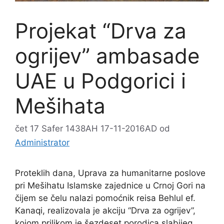
Projekat “Drva za
ogrijev” ambasade
UAE u Podgorici i
Mešihata
čet 17 Safer 1438AH 17-11-2016AD
od
Administrator
Proteklih dana, Uprava za humanitarne poslove
pri Mešihatu Islamske zajednice u Crnoj Gori na
čijem se čelu nalazi pomoćnik reisa Behlul ef.
Kanaqi, realizovala je akciju “Drva za ogrijev”,
kojom prilikom je šezdeset porodica slabijeg