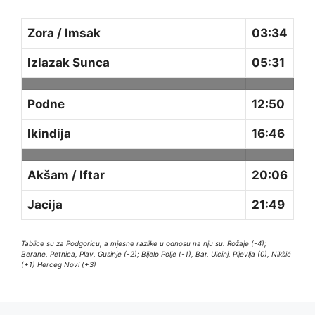
Zora / Imsak
03:34
Izlazak Sunca
05:31
Podne
12:50
Ikindija
16:46
Akšam / Iftar
20:06
Jacija
21:49
Tablice su za Podgoricu, a mjesne razlike u odnosu na nju su: Rožaje (-4);
Berane, Petnica, Plav, Gusinje (-2); Bijelo Polje (-1), Bar, Ulcinj, Pljevlja (0), Nikšić
(+1) Herceg Novi (+3)