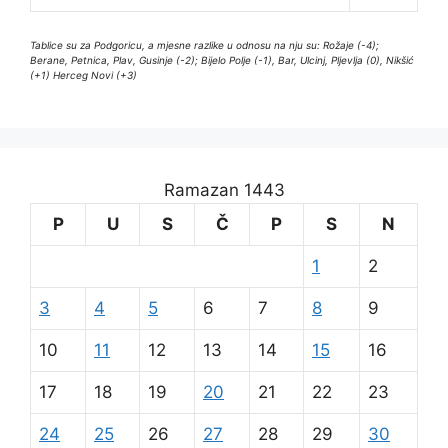
Tablice su za Podgoricu, a mjesne razlike u odnosu na nju su: Rožaje (-4);
Berane, Petnica, Plav, Gusinje (-2); Bijelo Polje (-1), Bar, Ulcinj, Pljevlja (0), Nikšić
(+1) Herceg Novi (+3)
Ramazan 1443
P
U
S
Č
P
S
N
1
2
3
4
5
6
7
8
9
10
11
12
13
14
15
16
17
18
19
20
21
22
23
24
25
26
27
28
29
30