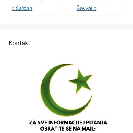
« Ša'ban
Ševval »
Kontakt