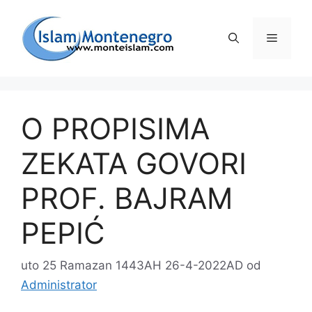
Preskoči
na
Izborni
sadržaj
O PROPISIMA
ZEKATA GOVORI
PROF. BAJRAM
PEPIĆ
uto 25 Ramazan 1443AH 26-4-2022AD
od
Administrator