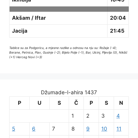
Akšam / Iftar
20:04
Jacija
21:45
Tablice su za Podgoricu, a mjesne razlike u odnosu na nju su: Rožaje (-4);
Berane, Petnica, Plav, Gusinje (-2); Bijelo Polje (-1), Bar, Ulcinj, Pljevlja (0), Nikšić
(+1) Herceg Novi (+3)
Džumade-l-ahira 1437
P
U
S
Č
P
S
N
1
2
3
4
5
6
7
8
9
10
11