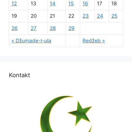
12
13
14
15
16
17
18
19
20
21
22
23
24
25
26
27
28
29
« Džumade-l-ula
Redžeb »
Kontakt