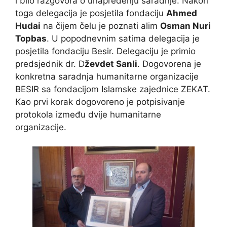
i bilo razgovora o unapređenju saradnje. Nakon
toga delegacija je posjetila fondaciju
Ahmed
Hudai
na čijem čelu je poznati alim
Osman Nuri
Topbas
. U popodnevnim satima delegacija je
posjetila fondaciju Besir. Delegaciju je primio
predsjednik dr. D
ževdet Sanli
. Dogovorena je
konkretna saradnja humanitarne organizacije
BESIR sa fondacijom Islamske zajednice ZEKAT.
Kao prvi korak dogovoreno je potpisivanje
protokola između dvije humanitarne
organizacije.