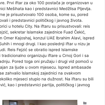
are. Prvi iftar za oko 100 postača je organizovan u
vnici Mešihata kao i predstavnici Medžlisa Pljevlja.
kome je prisustvovalo 100 osoba, kome su, pored
ali i predstavnici političkog i javnog života.
rici u hotelu City. Na iftaru su prisustvovali: reis
Fejzić, sekretar Islamske zajednice Fuad Čekić,
m Omer Kajoshaj, konzul UAE Ibrahim Alavi, ispred
ih i mnogi drugi. I kao poslednji iftar u nizu je
udi. Reis Fejzić se obratio ispred Islamske
tradicionalno organizuju iftare u Crnoj Gori i sa
dnju. Pored toga oni pružaju i drugi vid pomoći u
ačajan za ljude u ovom mjesecu. Ispred ambasade
i se zahvalio Islamskoj zajednici na ovakvom
ekoliko mjeseci stupio na dužnost. Na iftaru su bili
ć, kao i predstavnici partija, političkog i javnog
Kategorije