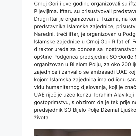
Crnoj Gori i ove godine organizovali su ift
Pljevljima. Iftaru su prisustvovali predsta
Drugi iftar je organizovan u Tuzima, na 
predstavnika Islamske zajednice, prisustvov
Naredni, treći iftar, je organizovan u Podgo
Islamske zajednice u Crnoj Gori Rifat ef. 
direktor ureda za odnose sa inostranstvo
opštine Podgorica predsjednik SO Đorđe Suh
organizovan u Bijelom Polju, za oko 200 lj
zajednice i zahvalio se ambasadi UAE koji 
kojom Islamska zajednica ima odličnu sara
vidu humanitarnog djelovanja, koji je zn
UAE riječ je uzeo konzul Ibrahim Alavikoj
gostoprimstvu, s obzirom da je tek prije n
predsjednik SO Bijelo Polje Džemal Ljuškovi
života.