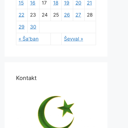
15
16
17
18
19
20
21
22
23
24
25
26
27
28
29
30
« Ša'ban
Ševval »
Kontakt