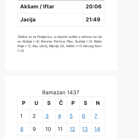
Akšam / Iftar
20:06
Jacija
21:49
Tablice su za Podgoricu, a mjesne razlike u odnosu na nju
su: Rožaje (-4); Berane, Petnica, Plav, Gusinje (-2); Bijelo
Polje (-1), Bar, Ulcinj, Pljevlja (0), Nikšić (+1) Herceg Novi
(+3)
Ramazan 1437
P
U
S
Č
P
S
N
1
2
3
4
5
6
7
8
9
10
11
12
13
14