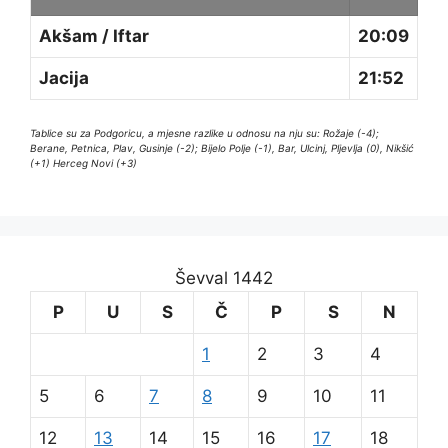
Akšam / Iftar
20:09
Jacija
21:52
Tablice su za Podgoricu, a mjesne razlike u odnosu na nju su: Rožaje (-4);
Berane, Petnica, Plav, Gusinje (-2); Bijelo Polje (-1), Bar, Ulcinj, Pljevlja (0), Nikšić
(+1) Herceg Novi (+3)
Ševval 1442
P
U
S
Č
P
S
N
1
2
3
4
5
6
7
8
9
10
11
12
13
14
15
16
17
18