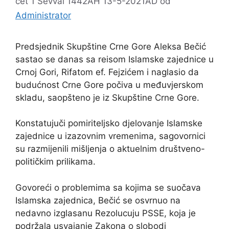
čet 1 Ševval 1442AH 13-5-2021AD
od
Administrator
Predsjednik Skupštine Crne Gore Aleksa Bečić
sastao se danas sa reisom Islamske zajednice u
Crnoj Gori, Rifatom ef. Fejzićem i naglasio da
budućnost Crne Gore počiva u međuvjerskom
skladu, saopšteno je iz Skupštine Crne Gore.
Konstatujuči pomiriteljsko djelovanje Islamske
zajednice u izazovnim vremenima, sagovornici
su razmijenili mišljenja o aktuelnim društveno-
političkim prilikama.
Govoreći o problemima sa kojima se suočava
Islamska zajednica, Bečić se osvrnuo na
nedavno izglasanu Rezolucuju PSSE, koja je
podržala usvajanje Zakona o slobodi