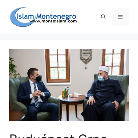
Preskoči
na
Izborni
sadržaj