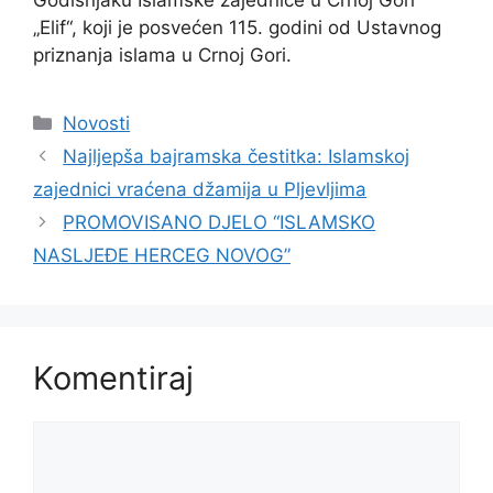
Godišnjaku Islamske zajednice u Crnoj Gori
„Elif“, koji je posvećen 115. godini od Ustavnog
priznanja islama u Crnoj Gori.
Kategorije
Novosti
Najljepša bajramska čestitka: Islamskoj
zajednici vraćena džamija u Pljevljima
PROMOVISANO DJELO “ISLAMSKO
NASLJEĐE HERCEG NOVOG”
Komentiraj
Komentar