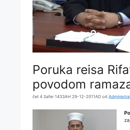
Poruka reisa Rifa
povodom ramaza
čet 4 Safer 1433AH 29-12-2011AD
od
Administra
Po
za