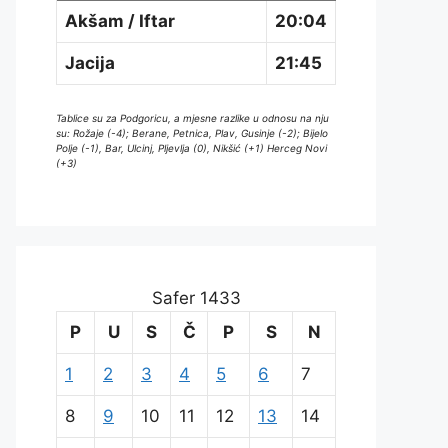
Akšam / Iftar
20:04
Jacija
21:45
Tablice su za Podgoricu, a mjesne razlike u odnosu na nju
su: Rožaje (-4); Berane, Petnica, Plav, Gusinje (-2); Bijelo
Polje (-1), Bar, Ulcinj, Pljevlja (0), Nikšić (+1) Herceg Novi
(+3)
Safer 1433
P
U
S
Č
P
S
N
1
2
3
4
5
6
7
8
9
10
11
12
13
14