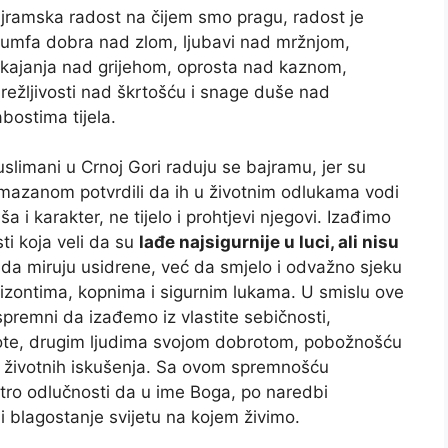
jramska radost na čijem smo pragu, radost je
ijumfa dobra nad zlom, ljubavi nad mržnjom,
kajanja nad grijehom, oprosta nad kaznom,
režljivosti nad škrtošću i snage duše nad
abostima tijela.
slimani u Crnoj Gori raduju se bajramu, jer su
mazanom potvrdili da ih u životnim odlukama vodi
ša i karakter, ne tijelo i prohtjevi njegovi. Izađimo
i koja veli da su
lađe najsigurnije u luci, ali nisu
 da miruju usidrene, već da smjelo i odvažno sjeku
izontima, kopnima i sigurnim lukama. U smislu ove
premni da izađemo iz vlastite sebičnosti,
ote, drugim ljudima svojom dobrotom, pobožnošću
 životnih iskušenja. Sa ovom spremnošću
ro odlučnosti da u ime Boga, po naredbi
i blagostanje svijetu na kojem živimo.