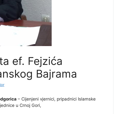
ta ef. Fejzića
nskog Bajrama
tor
dgorica
– Cijenjeni vjernici, pripadnici Islamske
jednice u Crnoj Gori,