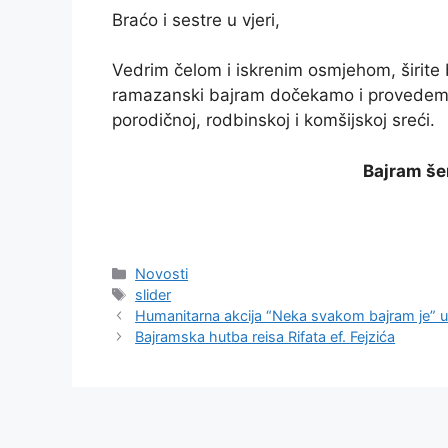
Braćo i sestre u vjeri,
Vedrim čelom i iskrenim osmjehom, širite
ramazanski bajram dočekamo i provedemo
porodičnoj, rodbinskoj i komšijskoj sreći.
Bajram še
Kategorije
Novosti
Oznake
slider
Humanitarna akcija “Neka svakom bajram je” u 
Bajramska hutba reisa Rifata ef. Fejzića