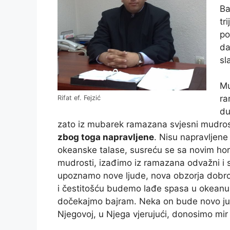
Ba
tr
po
da
sl
Mu
ra
Rifat ef. Fejzić
du
zato iz mubarek ramazana svjesni mudrost
zbog toga napravljene
. Nisu napravljene
okeanske talase, susreću se sa novim hor
mudrosti, izađimo iz ramazana odvažni i s
upoznamo nove ljude, nova obzorja dobr
i čestitošću budemo lađe spasa u okeanu
dočekajmo bajram. Neka on bude novo jut
Njegovoj, u Njega vjerujući, donosimo mir 