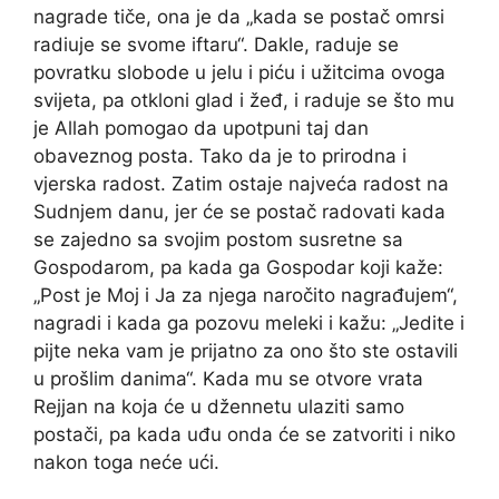
nagrade tiče, ona je da „kada se postač omrsi
radiuje se svome iftaru“. Dakle, raduje se
povratku slobode u jelu i piću i užitcima ovoga
svijeta, pa otkloni glad i žeđ, i raduje se što mu
je Allah pomogao da upotpuni taj dan
obaveznog posta. Tako da je to prirodna i
vjerska radost. Zatim ostaje najveća radost na
Sudnjem danu, jer će se postač radovati kada
se zajedno sa svojim postom susretne sa
Gospodarom, pa kada ga Gospodar koji kaže:
„Post je Moj i Ja za njega naročito nagrađujem“,
nagradi i kada ga pozovu meleki i kažu: „Jedite i
pijte neka vam je prijatno za ono što ste ostavili
u prošlim danima“. Kada mu se otvore vrata
Rejjan na koja će u džennetu ulaziti samo
postači, pa kada uđu onda će se zatvoriti i niko
nakon toga neće ući.