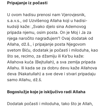
Pripajanje iz počasti
U ovom hadisu prenosi nam Vjerovjesnik,
s.a.v.s., od Uzvišenog Allaha koji u hadisi-
kudsiji kaže: „Svako djelo sina Ademovog
pripada njemu, osim posta. On je Moj i Ja za
njega naročito nagrađujem“! Ovaj dodatak od
Allaha, dž.š., i pripajanje posta Njegovom
svetom Biću, dodatak je počasti i miloduha, kao
što se, recimo, za džamiju ili Ka'bu kaže:
Allahova kuća (Bejtullah), a sva zemlja pripada
Allahu. Ili kada se za dobru devu kaže Allahova
deva (Nakatullah) a sve deve i stvari pripadaju
samo Allahu, dž.š.
Bogoslužje koje je isključivo radi Allaha
Dodatak počasti i miloduha, tako što je Allah,