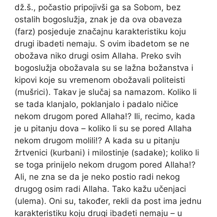
dž.š., počastio pripojivši ga sa Sobom, bez
ostalih bogoslužja, znak je da ova obaveza
(farz) posjeduje značajnu karakteristiku koju
drugi ibadeti nemaju. S ovim ibadetom se ne
obožava niko drugi osim Allaha. Preko svih
bogoslužja obožavala su se lažna božanstva i
kipovi koje su vremenom obožavali politeisti
(mušrici). Takav je slučaj sa namazom. Koliko li
se tada klanjalo, poklanjalo i padalo ničice
nekom drugom pored Allaha!? Ili, recimo, kada
je u pitanju dova – koliko li su se pored Allaha
nekom drugom molili!? A kada su u pitanju
žrtvenici (kurbani) i milostinje (sadake); koliko li
se toga prinijelo nekom drugom pored Allaha!?
Ali, ne zna se da je neko postio radi nekog
drugog osim radi Allaha. Tako kažu učenjaci
(ulema). Oni su, također, rekli da post ima jednu
karakteristiku koju drugi ibadeti nemaju – u