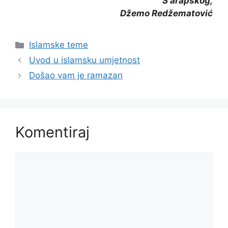
S arapskog,
Džemo Redžematović
Kategorije
Islamske teme
Uvod u islamsku umjetnost
Došao vam je ramazan
Komentiraj
Komentar