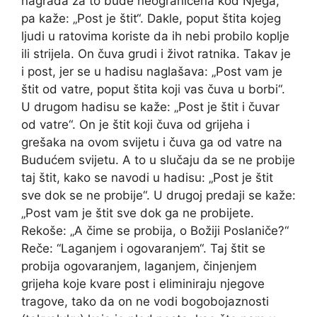
nagrada za to bude neograničena kod Njega,
pa kaže: „Post je štit“. Dakle, poput štita kojeg
ljudi u ratovima koriste da ih nebi probilo koplje
ili strijela. On čuva grudi i život ratnika. Takav je
i post, jer se u hadisu naglašava: „Post vam je
štit od vatre, poput štita koji vas čuva u borbi“.
U drugom hadisu se kaže: „Post je štit i čuvar
od vatre“. On je štit koji čuva od grijeha i
grešaka na ovom svijetu i čuva ga od vatre na
Budućem svijetu. A to u slučaju da se ne probije
taj štit, kako se navodi u hadisu: „Post je štit
sve dok se ne probije“. U drugoj predaji se kaže:
„Post vam je štit sve dok ga ne probijete.
Rekoše: „A čime se probija, o Božiji Poslaniče?“
Reče: “Laganjem i ogovaranjem“. Taj štit se
probija ogovaranjem, laganjem, činjenjem
grijeha koje kvare post i eliminiraju njegove
tragove, tako da on ne vodi bogobojaznosti