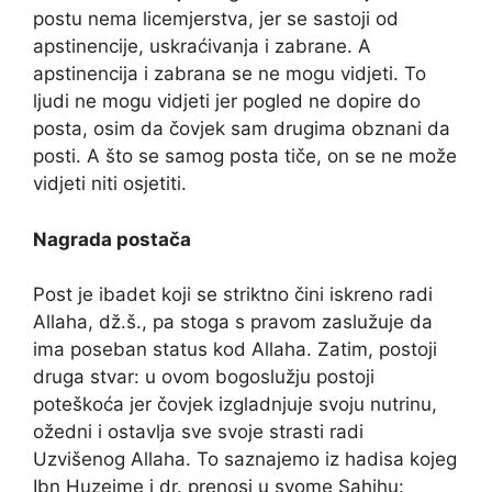
postu nema licemjerstva, jer se sastoji od
apstinencije, uskraćivanja i zabrane. A
apstinencija i zabrana se ne mogu vidjeti. To
ljudi ne mogu vidjeti jer pogled ne dopire do
posta, osim da čovjek sam drugima obznani da
posti. A što se samog posta tiče, on se ne može
vidjeti niti osjetiti.
Nagrada postača
Post je ibadet koji se striktno čini iskreno radi
Allaha, dž.š., pa stoga s pravom zaslužuje da
ima poseban status kod Allaha. Zatim, postoji
druga stvar: u ovom bogoslužju postoji
poteškoća jer čovjek izgladnjuje svoju nutrinu,
ožedni i ostavlja sve svoje strasti radi
Uzvišenog Allaha. To saznajemo iz hadisa kojeg
Ibn Huzejme i dr. prenosi u svome Sahihu: