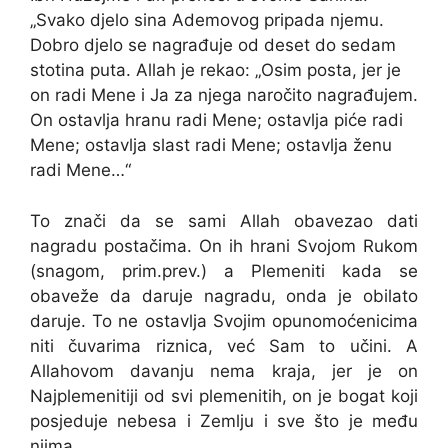
„Svako djelo sina Ademovog pripada njemu.
Dobro djelo se nagrađuje od deset do sedam
stotina puta. Allah je rekao: „Osim posta, jer je
on radi Mene i Ja za njega naročito nagrađujem.
On ostavlja hranu radi Mene; ostavlja piće radi
Mene; ostavlja slast radi Mene; ostavlja ženu
radi Mene…“
To znači da se sami Allah obavezao dati
nagradu postačima. On ih hrani Svojom Rukom
(snagom, prim.prev.) a Plemeniti kada se
obaveže da daruje nagradu, onda je obilato
daruje. To ne ostavlja Svojim opunomoćenicima
niti čuvarima riznica, već Sam to učini. A
Allahovom davanju nema kraja, jer je on
Najplemenitiji od svi plemenitih, on je bogat koji
posjeduje nebesa i Zemlju i sve što je među
njima.