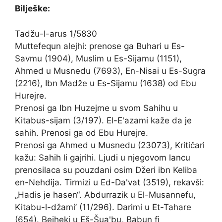
Bilješke:
Tadžu-l-arus 1/5830
Muttefequn alejhi: prenose ga Buhari u Es-
Savmu (1904), Muslim u Es-Sijamu (1151),
Ahmed u Musnedu (7693), En-Nisai u Es-Sugra
(2216), Ibn Madže u Es-Sijamu (1638) od Ebu
Hurejre.
Prenosi ga Ibn Huzejme u svom Sahihu u
Kitabus-sijam (3/197). El-E'azami kaže da je
sahih. Prenosi ga od Ebu Hurejre.
Prenosi ga Ahmed u Musnedu (23073), Kritičari
kažu: Sahih li gajrihi. Ljudi u njegovom lancu
prenosilaca su pouzdani osim Džeri ibn Keliba
en-Nehdija. Tirmizi u Ed-Da'vat (3519), rekavši:
„Hadis je hasen“. Abdurrazik u El-Musannefu,
Kitabu-l-džami’ (11/296). Darimi u Et-Tahare
(654). Bejheki u Eš-Šua'bu, Babun fi