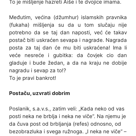
To je mišljenje hazreti Aiše i te dvojice imama.
Međutim, većina (džumhur) islamskih pravnika
(fukaha) mišljenja su da u tom slučaju nije
potrebno da se taj dan naposti, već će takav
postač biti uskraćen sevapa i nagrade. Nagrada
posta za taj dan će mu biti uskraćena! Ima li
veće nesreće i gubitka: da čovjek cio dan
gladuje i bude žedan, a da na kraju ne dobije
nagradu i sevap za to!?
To je pravi bankrot!
Postaču, uzvrati dobrim
Poslanik, s.a.v.s., zatim veli: „Kada neko od vas
posti neka ne brblja i neka ne viče“. Na njemu je
da čuva post od brbljanja (refes) odnosno, od
bezobrazluka i svega ružnoga. „I neka ne viče“ –