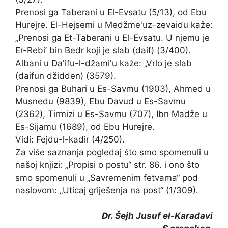
Prenosi ga Taberani u El-Evsatu (5/13), od Ebu
Hurejre. El-Hejsemi u Medžme'uz-zevaidu kaže:
„Prenosi ga Et-Taberani u El-Evsatu. U njemu je
Er-Rebi’ bin Bedr koji je slab (daif) (3/400).
Albani u Da'ifu-l-džami'u kaže: „Vrlo je slab
(daifun džidden) (3579).
Prenosi ga Buhari u Es-Savmu (1903), Ahmed u
Musnedu (9839), Ebu Davud u Es-Savmu
(2362), Tirmizi u Es-Savmu (707), Ibn Madže u
Es-Sijamu (1689), od Ebu Hurejre.
Vidi: Fejdu-l-kadir (4/250).
Za više saznanja pogledaj što smo spomenuli u
našoj knjizi: „Propisi o postu“ str. 86. i ono što
smo spomenuli u „Savremenim fetvama“ pod
naslovom: „Uticaj griješenja na post“ (1/309).
Dr. Šejh Jusuf el-Karadavi