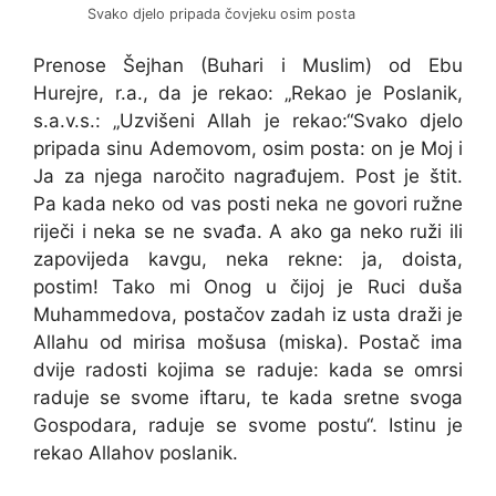
Svako djelo pripada čovjeku osim posta
Prenose Šejhan (Buhari i Muslim) od Ebu
Hurejre, r.a., da je rekao: „Rekao je Poslanik,
s.a.v.s.: „Uzvišeni Allah je rekao:“Svako djelo
pripada sinu Ademovom, osim posta: on je Moj i
Ja za njega naročito nagrađujem. Post je štit.
Pa kada neko od vas posti neka ne govori ružne
riječi i neka se ne svađa. A ako ga neko ruži ili
zapovijeda kavgu, neka rekne: ja, doista,
postim! Tako mi Onog u čijoj je Ruci duša
Muhammedova, postačov zadah iz usta draži je
Allahu od mirisa mošusa (miska). Postač ima
dvije radosti kojima se raduje: kada se omrsi
raduje se svome iftaru, te kada sretne svoga
Gospodara, raduje se svome postu“. Istinu je
rekao Allahov poslanik.