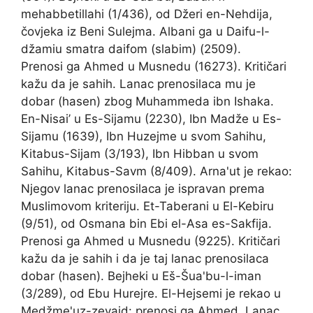
mehabbetillahi (1/436), od Džeri en-Nehdija,
čovjeka iz Beni Sulejma. Albani ga u Daifu-l-
džamiu smatra daifom (slabim) (2509).
Prenosi ga Ahmed u Musnedu (16273). Kritičari
kažu da je sahih. Lanac prenosilaca mu je
dobar (hasen) zbog Muhammeda ibn Ishaka.
En-Nisai’ u Es-Sijamu (2230), Ibn Madže u Es-
Sijamu (1639), Ibn Huzejme u svom Sahihu,
Kitabus-Sijam (3/193), Ibn Hibban u svom
Sahihu, Kitabus-Savm (8/409). Arna'ut je rekao:
Njegov lanac prenosilaca je ispravan prema
Muslimovom kriteriju. Et-Taberani u El-Kebiru
(9/51), od Osmana bin Ebi el-Asa es-Sakfija.
Prenosi ga Ahmed u Musnedu (9225). Kritičari
kažu da je sahih i da je taj lanac prenosilaca
dobar (hasen). Bejheki u Eš-Šua'bu-l-iman
(3/289), od Ebu Hurejre. El-Hejsemi je rekao u
Medžme'uz-zevaid: prenosi ga Ahmed. Lanac