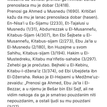
prenosilaca mu je dobar (3/418).
Prenosi ga Ahmed u Musnedu (1690). Kritičari
kažu da mu je lanac prenosilaca dobar (hasen).
En-Nisa'i u Es-Sijamu (2233), Et-Tajalusi u
Musnedu (1/31), Abdurrezzak u El-Musannefu,
Kitabus-Sijam (4/307), Ibn Ebi Šejbete u El-
Musannefu, Kitabus-sijam (2/273), Ebu Ja'la u
El-Musnedu (2/180), Ibn Huzejme u svom
Sahihu, Kitabus-sijam (3/194). Hakim u El-
Mustedreku, Kitabu ma'rifetis-sahabe (3/297).
Zehebi ga je prećutao. Bejheki u El-Kebiru,
Kitabu-l-džena'iz (3/374), od Ebi Ubejdeta ibn
El-Džerraha. Rekao je El-Hejsemi u Medžme'uz-
zevaidu: „Prenosi ga Ahmed, Ebu Ja'la i El-
Bezzar, a u njemu je Bešar bin Ebi Sejf, ali ne
vidim nekoga da ga je smatrao pouzdanim niti
nepouzdanim, a ostali ljudi su mu pouzdani
(3/27).