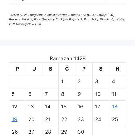
Tablice su za Podgoricu, a mjesne razlike u odnosu na nju su: Rožaje (-4);
Berane, Petnica, Plav, Gusinje (-2); Bijelo Polje (-1), Bar, Ulcinj, Pljevlja (0), Nikšić
(+1) Herceg Novi (+3)
Ramazan 1428
P
U
S
Č
P
S
N
1
2
3
4
5
6
7
8
9
10
11
12
13
14
15
16
17
18
19
20
21
22
23
24
25
26
27
28
29
30