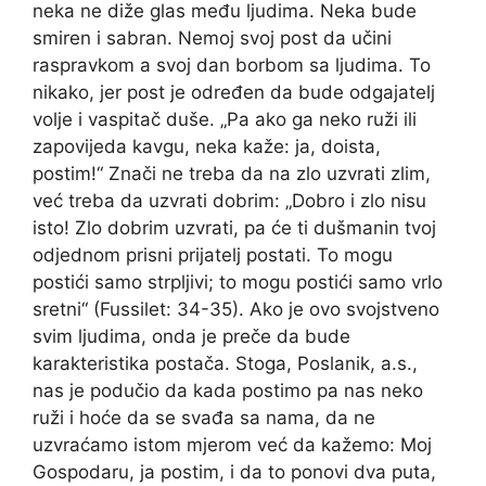
neka ne diže glas među ljudima. Neka bude
smiren i sabran. Nemoj svoj post da učini
raspravkom a svoj dan borbom sa ljudima. To
nikako, jer post je određen da bude odgajatelj
volje i vaspitač duše. „Pa ako ga neko ruži ili
zapovijeda kavgu, neka kaže: ja, doista,
postim!“ Znači ne treba da na zlo uzvrati zlim,
već treba da uzvrati dobrim: „Dobro i zlo nisu
isto! Zlo dobrim uzvrati, pa će ti dušmanin tvoj
odjednom prisni prijatelj postati. To mogu
postići samo strpljivi; to mogu postići samo vrlo
sretni“ (Fussilet: 34-35). Ako je ovo svojstveno
svim ljudima, onda je preče da bude
karakteristika postača. Stoga, Poslanik, a.s.,
nas je podučio da kada postimo pa nas neko
ruži i hoće da se svađa sa nama, da ne
uzvraćamo istom mjerom već da kažemo: Moj
Gospodaru, ja postim, i da to ponovi dva puta,