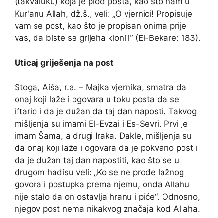
(takvaluku) koja je plod posta, kao što nam u
Kur'anu Allah, dž.š., veli: „O vjernici! Propisuje
vam se post, kao što je propisan onima prije
vas, da biste se grijeha klonili“ (El-Bekare: 183).
Uticaj griješenja na post
Stoga, Aiša, r.a. – Majka vjernika, smatra da
onaj koji laže i ogovara u toku posta da se
iftario i da je dužan da taj dan naposti. Takvog
mišljenja su imami El-Evzai i Es-Sevri. Prvi je
imam Šama, a drugi Iraka. Dakle, mišljenja su
da onaj koji laže i ogovara da je pokvario post i
da je dužan taj dan napostiti, kao što se u
drugom hadisu veli: „Ko se ne prođe lažnog
govora i postupka prema njemu, onda Allahu
nije stalo da on ostavlja hranu i piće“. Odnosno,
njegov post nema nikakvog značaja kod Allaha.