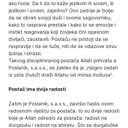
ako hoće. Da li da to kaže jezikom ili srcem, ili
jezikom i srcem, zajedno? Ovo zadnje je bolje:
da se obrati svojoj duši i svome sagovorniku,
kako bi rasprava prestala i kako bi se emocije i
instikt reagovanja koji čovjeka čini opasnom
divljači, zaustavili. Postaču ne pristoji da se
raspravlja i da se tuče, niti da se odazove zovu
ljutnje i strasti.
Takvog discipliniranog postača Allah prihvata a
Poslanik, s.a.v.s., se zakleo da je „njegov zadah
iz usta (huluf) draži Allahu od mirisa mošusa“.
Postač ima dvije radosti
Zatim je Poslanik, s.a.v.s., završio hadis ovom
radosnom viješću za postača: to su dvije radosti
koje je Allah odredio za postača: radost na
dunjaluku i radost na ahiretu. Što se dunjalučke