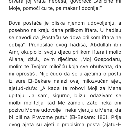
otvara joj vrata nebesa, govoreći: „Veličine mi
Moje, pomoći ću te, pa makar i docnije!“
Dova postača je bliska njenom udovoljenju, a
posebno na kraju dana prilikom iftara. U hadisu
se navodi da „Postaču se dova prilikom iftara ne
odbija“. Prenosilac ovog hadisa, Abdullah ibn
Amr, okupio bi svoju djecu prilikom iftara i molio
Allaha, dž.š., ovim riječima: „Moj Gospodaru,
molim te Tvojom milošću koja sve obuhvata, da
mi oprostiš“. Nije čudo da se u ajetima o postu
iz sure El-Bekare nalazi ovaj milozvučan ajet,
ajetud-du'a: „A kada te robovi Moji za Mene
upitaju, Ja sam, sigurno, blizu: odazivam se
molbi molitelja kad Me zamoli. Zato neka oni
pozivu Mome udovolje i neka vjeruju u Mene, da
bi bili na Pravome putu“ (El-Bekare: 186). Prije
ovog ajeta su ajeti o propisima posta (ajatu-l-