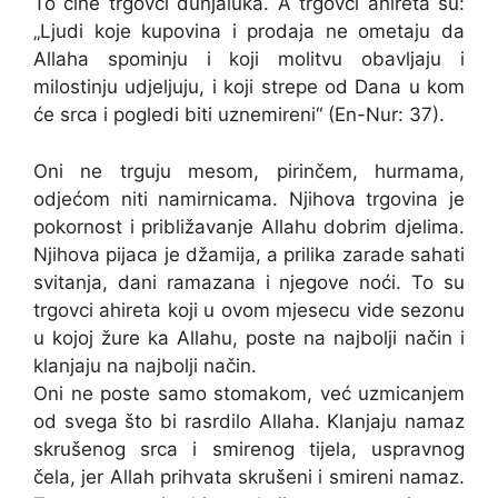
To čine trgovci dunjaluka. A trgovci ahireta su:
„Ljudi koje kupovina i prodaja ne ometaju da
Allaha spominju i koji molitvu obavljaju i
milostinju udjeljuju, i koji strepe od Dana u kom
će srca i pogledi biti uznemireni“ (En-Nur: 37).
Oni ne trguju mesom, pirinčem, hurmama,
odjećom niti namirnicama. Njihova trgovina je
pokornost i približavanje Allahu dobrim djelima.
Njihova pijaca je džamija, a prilika zarade sahati
svitanja, dani ramazana i njegove noći. To su
trgovci ahireta koji u ovom mjesecu vide sezonu
u kojoj žure ka Allahu, poste na najbolji način i
klanjaju na najbolji način.
Oni ne poste samo stomakom, već uzmicanjem
od svega što bi rasrdilo Allaha. Klanjaju namaz
skrušenog srca i smirenog tijela, uspravnog
čela, jer Allah prihvata skrušeni i smireni namaz.