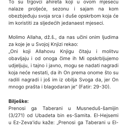
To su trgovci ahireta koji u ovom mjesecu
nalaze proljeće, sezonu i sajam na kom
obezbjeđuju svoja srca i duše opskrbom koja će
im koristiti za sljedećih jedanaest mjeseci.
Molimo Allaha, dž.š., da nas učini onim ljudima
za koje je u Svojoj Knjizi rekao:
„Oni koji Allahovu Knjigu čitaju i molitvu
obavljaju i od onoga čime ih Mi opskrbljujemo
udjeljuju, i tajno i javno, mogu se nadati nagradi
koja neće nestati, da ih On prema onome što su
radili nagradi i još im iz obilja Svoga da, jer On
mnogo prašta i blagodaran je“ (Fatir: 29-30).
Bilješke:
Prenosi ga Taberani u Musneduš-šamijin
(3/271) od Ubadeta bin es-Samita. El-Hejsemi
u Ez-Zeva'idu kaže: „Prenosi ga Taberani u El-