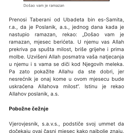
Došao vam je ramazan
Prenosi Taberani od Ubadeta bin es-Samita,
r.a., da je Poslanik, a.s., jednog dana kada je
nastupio ramazan, rekao: „Došao vam je
ramazan, mjesec berićeta. U njemu vas Allah
prekriva pa spušta milost, briše grijehe i prima
molbe. Uzvišeni Allah posmatra vaša natjecanja
u njemu i s vama se diči kod Njegovih meleka.
Pa zato pokažite Allahu da ste dobri, jer
nesrećnik je onaj kome u ovom mjesecu bude
uskraćena Allahova milost“. Istinu je rekao
Allahov poslanik, a.s.
Pobožne čežnje
Vjerovjesnik, s.a.v.s., podstiče svoj ummet da
dočekaju ovaj časni mjesec kako najbolje znaju.