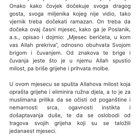
Onako kako čovjek dočekuje svoga dragog
gosta, svoga miljenika kojeg nije vidio, tako
vjernik treba dočekati ramazan. On treba da
dočeka ovaj časni mjesec, kako ga je Poslanik,
a.s., opisao i dojmio: „Mjesec berićeta, u kom
vas Allah prekriva“, odnosno obuhvata Svojom
brigom i čuvanjem. Od znakova te brige i
čuvanja jeste što je u njemu Allah spustio
milost, pa briše grijehe i prihvata molbe.
U ovom mjesecu se spušta Allahova milost koja
oprašta grijehe i eliminira ružna djela, a to je za
muslimana prilika da se očisti od poganštine i
nemarnosti srca, ogavnosti instikta i
došaptavanja duše, te da se oslobodi od
tragova svojih grijeha koji su se taložili
jedanaest mjeseci.