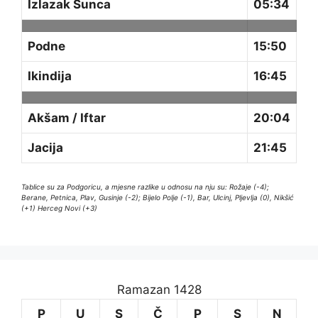
Izlazak Sunca
05:34
Podne
15:50
Ikindija
16:45
Akšam / Iftar
20:04
Jacija
21:45
Tablice su za Podgoricu, a mjesne razlike u odnosu na nju su: Rožaje (-4);
Berane, Petnica, Plav, Gusinje (-2); Bijelo Polje (-1), Bar, Ulcinj, Pljevlja (0), Nikšić
(+1) Herceg Novi (+3)
Ramazan 1428
P
U
S
Č
P
S
N