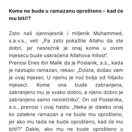
Kome ne bude u ramazanu oprošteno – kad će
mu biti!?
Zato naš vjerovjesnik i miljenik Muhammed,
s.a.v.s., veli: „Pa zato pokažite Allahu da ste
dobri, jer nesrećnik je onaj kome u ovom
mjesecu bude uskraćena Allahova milost“.
Prenosi Enes ibn Malik da je Poslanik, a.s., kada
je nastupio ramazan, rekao: „Doista, došao vam
je ovaj mjesec. U njemu je noć bolja od hiljadu
mjeseci. Kome ona bude zabranjena,
zabranjeno mu je svako dobro, a njeno dobro je
zabranjeno samo nesrećniku“. On od Poslanika,
a.s., prenosi i ovaj hadis: „Neka je daleko onaj
ko zatekne ramazan a ne bude mu oprošteno,
jer ako mu tada ne bude oprošteno, kad će mu
biti!?“ Dakle, ako mu ne bude oprošteno u