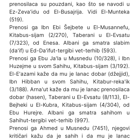
prenosilaca su pouzdani, kao što se navodi u
Ez-Zeva'idu od El-Busajrija. Vidi El-Munteka
(519).
Prenosi ga Ibn Ebi Šejbete u El-Musannefu,
Kitabus-sijam (2/270), Taberani u El-Evsatu
(7/323), od Enesa. Albani ga smatra slabim
(da'if) u Ed-Da'ifut-tergibi vet-terhib (593).
Prenosi ga Ebu Ja'la u Musnedu (10/328), i Ibn
Huzejme u svom Sahihu, Kitabus-sijam (3/192).
El-E'azami kaže da mu je lanac dobar (džejjid),
Ibn Hibban u svom Sahihu, Kitabur-reka'ik
(3/188). Arna'ut kaže da mu je lanac prenosilaca
dobar (hasen), Taberani u El-Evsatu (8/113), El-
Bejheki u El-Kubra, Kitabus-sijam (4/304), od
Ebu Hurejre. Albani ga smatra sahihom u
Sahihut-tergibi vet-terhib (997).
Prenosi ga Ahmed u Musnedu (7451), njegovi
kritičari kažu da je sahih i da mu je lanac