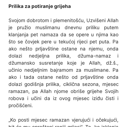
Prilika za potiranje grijeha
Svojom dobrotom i plemenitošću, Uzvišeni Allah
je pružio muslimanu dnevnu priliku putem
klanjanja pet namaza da se opere u njima kao
što se čovjek pere u tekućoj rijeci pet puta. Pa
ako nešto prljavštine ostane na njemu, onda
dolazi nedjeljna prilika, džuma-namaz i
džumansko susretanje koje je Allah, dž.š.,
učinio nedjeljnim bajramom za muslimane. Pa
ako i tada ostane nešto od prljavštine onda
dolazi godišnja prilika, ciklična sezona, mjesec
ramazan, pa Allah njome obriše grijehe Svojih
robova i učini da iz ovog mjesec iziđu čisti i
pročišćeni.
„Ko posti mjesec ramazan vjerujući i očekujući,
bit će mu oprošteni raniji grijesi“. Te „ko isklanja