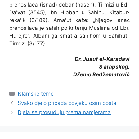
prenosilaca (isnad) dobar (hasen); Tirmizi u Ed-
Da'vat (3545), Ibn Hibban u Sahihu, Kitabur-
reka'ik (3/189). Arna'ut kaže: „Njegov lanac
prenosilaca je sahih po kriteriju Muslima od Ebu
Hurejre“. Albani ga smatra sahihom u Sahihut-
Tirmizi (3/177).
Dr. Jusuf el-Karadavi
S arapskog,
Džemo Redžematović
Kategorije
Islamske teme
Svako djelo pripada čovjeku osim posta
Djela se prosuđuju prema namjerama