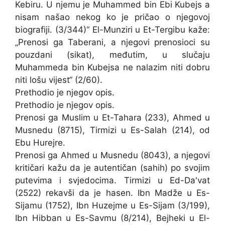
Kebiru. U njemu je Muhammed bin Ebi Kubejs a
nisam našao nekog ko je pričao o njegovoj
biografiji. (3/344)“ El-Munziri u Et-Tergibu kaže:
„Prenosi ga Taberani, a njegovi prenosioci su
pouzdani (sikat), međutim, u slučaju
Muhammeda bin Kubejsa ne nalazim niti dobru
niti lošu vijest“ (2/60).
Prethodio je njegov opis.
Prethodio je njegov opis.
Prenosi ga Muslim u Et-Tahara (233), Ahmed u
Musnedu (8715), Tirmizi u Es-Salah (214), od
Ebu Hurejre.
Prenosi ga Ahmed u Musnedu (8043), a njegovi
kritičari kažu da je autentičan (sahih) po svojim
putevima i svjedocima. Tirmizi u Ed-Da'vat
(2522) rekavši da je hasen. Ibn Madže u Es-
Sijamu (1752), Ibn Huzejme u Es-Sijam (3/199),
Ibn Hibban u Es-Savmu (8/214), Bejheki u El-