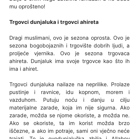
mu oprošteno!
Trgovci dunjaluka i trgovci ahireta
Dragi muslimani, ovo je sezona oprosta. Ovo je
sezona bogobojaznih i trgovište dobrih ljudi, a
proljeće vjernika. Ovo je sezona trgovaca
ahireta. Dunjaluk ima svoje trgovce kao što ih
ima i ahiret.
Trgovci dunjaluka nailaze na neprilike. Prolaze
pustinje i ravnice, idu kopnom, morem i
vazduhom. Putuju noću i danju u cilju
materijalne zarade, koja im nije sigurna. Ako
zarade, možda se njome okoriste, a možda ne.
Ako se okoriste, ta im korist možda brzo
iščezne, a ako im potraje, sami oni vječno neće
trajati. To je ovodunjalučka zbilja i Allahov