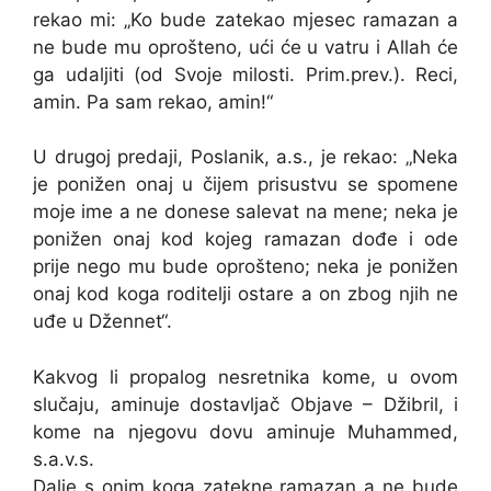
rekao mi: „Ko bude zatekao mjesec ramazan a
ne bude mu oprošteno, ući će u vatru i Allah će
ga udaljiti (od Svoje milosti. Prim.prev.). Reci,
amin. Pa sam rekao, amin!“
U drugoj predaji, Poslanik, a.s., je rekao: „Neka
je ponižen onaj u čijem prisustvu se spomene
moje ime a ne donese salevat na mene; neka je
ponižen onaj kod kojeg ramazan dođe i ode
prije nego mu bude oprošteno; neka je ponižen
onaj kod koga roditelji ostare a on zbog njih ne
uđe u Džennet“.
Kakvog li propalog nesretnika kome, u ovom
slučaju, aminuje dostavljač Objave – Džibril, i
kome na njegovu dovu aminuje Muhammed,
s.a.v.s.
Dalje s onim koga zatekne ramazan a ne bude