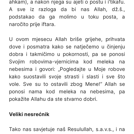
ahkam), a nakon njega su ajeti o postu i i'tikafu.
A sve iz razloga da bi nas Allah, dž.š.,
podstakao da ga molimo u toku posta, a
naročito prije iftara.
U ovom mjesecu Allah briše grijehe, prihvata
dove i posmatra kako se natječemo u činjenju
dobra i takmičimo u pokornosti, pa se ponosi
Svojim robovima-vjernicima kod meleka na
nebesima i govori: „Pogledajte u Moje robove
kako suostavili svoje strasti i slasti i sve što
vole. Sve su to ostavili zbog Mene!“ Allah se
ponosi nama kod meleka na nebesima, pa
pokažite Allahu da ste stvarno dobri.
Veliki nesrećnik
Tako nas savjetuje naš Resulullah, s.a.v.s., i na