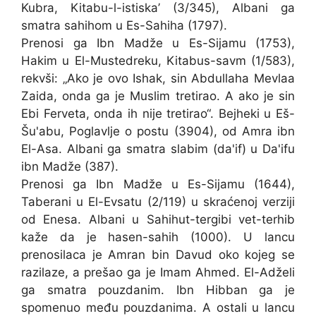
Kubra, Kitabu-l-istiska’ (3/345), Albani ga
smatra sahihom u Es-Sahiha (1797).
Prenosi ga Ibn Madže u Es-Sijamu (1753),
Hakim u El-Mustedreku, Kitabus-savm (1/583),
rekvši: „Ako je ovo Ishak, sin Abdullaha Mevlaa
Zaida, onda ga je Muslim tretirao. A ako je sin
Ebi Ferveta, onda ih nije tretirao“. Bejheki u Eš-
Šu'abu, Poglavlje o postu (3904), od Amra ibn
El-Asa. Albani ga smatra slabim (da'if) u Da'ifu
ibn Madže (387).
Prenosi ga Ibn Madže u Es-Sijamu (1644),
Taberani u El-Evsatu (2/119) u skraćenoj verziji
od Enesa. Albani u Sahihut-tergibi vet-terhib
kaže da je hasen-sahih (1000). U lancu
prenosilaca je Amran bin Davud oko kojeg se
razilaze, a prešao ga je Imam Ahmed. El-Adželi
ga smatra pouzdanim. Ibn Hibban ga je
spomenuo među pouzdanima. A ostali u lancu