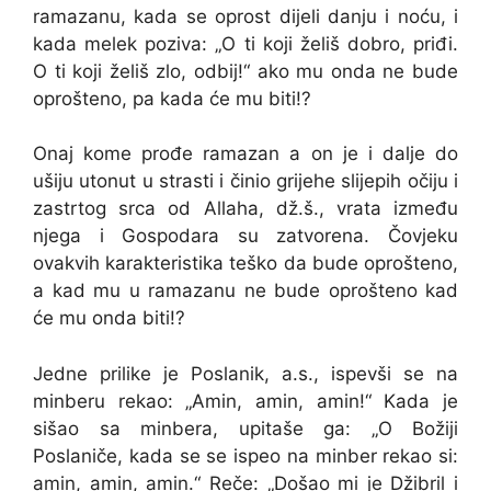
ramazanu, kada se oprost dijeli danju i noću, i
kada melek poziva: „O ti koji želiš dobro, priđi.
O ti koji želiš zlo, odbij!“ ako mu onda ne bude
oprošteno, pa kada će mu biti!?
Onaj kome prođe ramazan a on je i dalje do
ušiju utonut u strasti i činio grijehe slijepih očiju i
zastrtog srca od Allaha, dž.š., vrata između
njega i Gospodara su zatvorena. Čovjeku
ovakvih karakteristika teško da bude oprošteno,
a kad mu u ramazanu ne bude oprošteno kad
će mu onda biti!?
Jedne prilike je Poslanik, a.s., ispevši se na
minberu rekao: „Amin, amin, amin!“ Kada je
sišao sa minbera, upitaše ga: „O Božiji
Poslaniče, kada se se ispeo na minber rekao si:
amin, amin, amin.“ Reče: „Došao mi je Džibril i