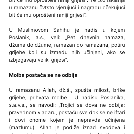
u ramazanu čvtsto vjerujući i nagradu očekujući
bit će mu oprošteni raniji grijesi“.
U Muslimovom Sahihu je hadis u kojem
Poslanik, a.s., veli: „Pet dnevnih namaza,
džuma do džume, ramazan do ramazana, potiru
grijehe koji su između njih učinjeni, ako se
izbjegavaju veliki grijesi“.
Molba postača se ne odbija
U ramazanu Allah, dž.š., spušta milost, briše
grijehe, prihvata molbe… U hadisu Poslanika,
s.a.v.s., se navodi: „Trojici se dova ne odbija:
pravednom vladaru, postaču sve dok se ne iftari
i dovi onome kojem je nepravda učinjena
(mazlumu). Allah je podiže iznad svodova i