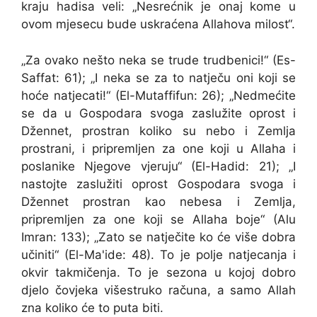
kraju hadisa veli: „Nesrećnik je onaj kome u
ovom mjesecu bude uskraćena Allahova milost“.
„Za ovako nešto neka se trude trudbenici!“ (Es-
Saffat: 61); „I neka se za to natječu oni koji se
hoće natjecati!“ (El-Mutaffifun: 26); „Nedmećite
se da u Gospodara svoga zaslužite oprost i
Džennet, prostran koliko su nebo i Zemlja
prostrani, i pripremljen za one koji u Allaha i
poslanike Njegove vjeruju“ (El-Hadid: 21); „I
nastojte zaslužiti oprost Gospodara svoga i
Džennet prostran kao nebesa i Zemlja,
pripremljen za one koji se Allaha boje“ (Alu
Imran: 133); „Zato se natječite ko će više dobra
učiniti“ (El-Ma'ide: 48). To je polje natjecanja i
okvir takmičenja. To je sezona u kojoj dobro
djelo čovjeka višestruko računa, a samo Allah
zna koliko će to puta biti.