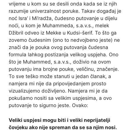
vrijeme u kom su se desili onda kada se iz njih
razumije univerzalnost poruke. Takav događaj je
noć Isra’ i Mi’radža, čudesno putovanje u dijelu
noći, u kom je Muhammeda, s.a.v.s., melek
Džibril odveo iz Mekke u Kudsi-šerif. To što ga
zovemo čudesnim (ono to nedvojbeno jeste) ne
znači da je pouka ovog putovanja čudesna
formula lahkog postizanja velikog uspjeha. Ono
što je Muhammed, s.a.v.s., doživio na ovom
putovanju ima brojne pouke, veličinu, značenje.
To sve teško može stanuti u jedan članak, a
namjera mi nije da pripovijedanjem prosto
vizualizujemo doživljeno. Namjera mi je da
pokušamo nositi sa velikim uspjesima, a ovo
putovanje to sigurno jeste. Ovako:
Veliki uspjesi mogu biti i veliki neprijatelji
čovjeku ako nije spreman da se sa njim nosi.