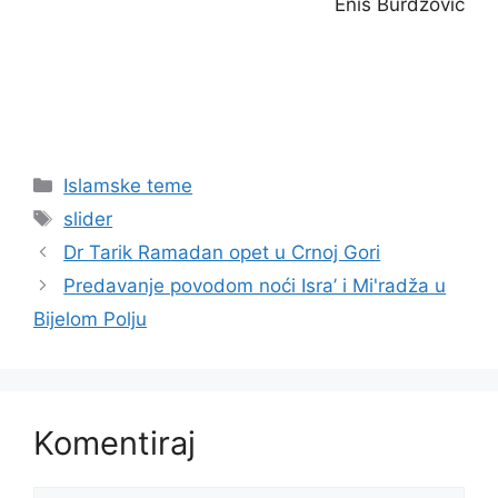
Enis Burdžović
Kategorije
Islamske teme
Oznake
slider
Dr Tarik Ramadan opet u Crnoj Gori
Predavanje povodom noći Isra’ i Mi'radža u
Bijelom Polju
Komentiraj