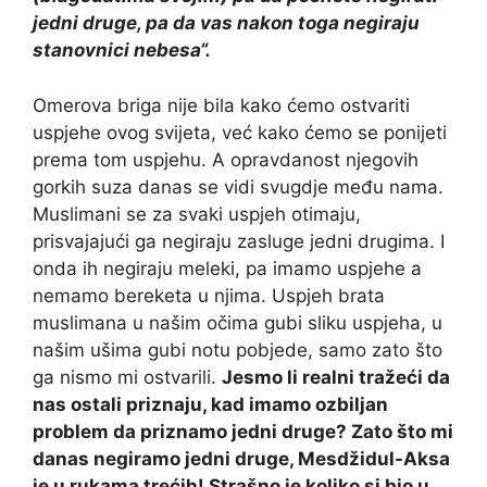
jedni druge, pa da vas nakon toga negiraju
stanovnici nebesa“.
Omerova briga nije bila kako ćemo ostvariti
uspjehe ovog svijeta, već kako ćemo se ponijeti
prema tom uspjehu. A opravdanost njegovih
gorkih suza danas se vidi svugdje među nama.
Muslimani se za svaki uspjeh otimaju,
prisvajajući ga negiraju zasluge jedni drugima. I
onda ih negiraju meleki, pa imamo uspjehe a
nemamo bereketa u njima. Uspjeh brata
muslimana u našim očima gubi sliku uspjeha, u
našim ušima gubi notu pobjede, samo zato što
ga nismo mi ostvarili.
Jesmo li realni tražeći da
nas ostali priznaju, kad imamo ozbiljan
problem da priznamo jedni druge? Zato što mi
danas negiramo jedni druge, Mesdžidul-Aksa
je u rukama trećih! Strašno je koliko si bio u