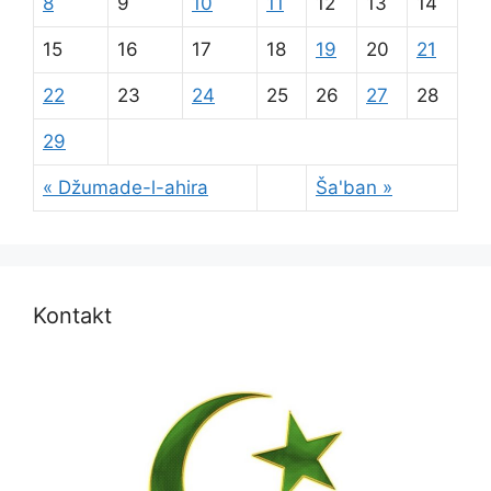
8
9
10
11
12
13
14
15
16
17
18
19
20
21
22
23
24
25
26
27
28
29
« Džumade-l-ahira
Ša'ban »
Kontakt