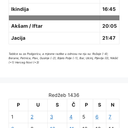
Ikindija
16:45
Akšam / Iftar
20:05
Jacija
21:47
Tablice su za Podgoricu, a mjesne razlike u odnosu na nju su: Rožaje (-4);
Berane, Petnica, Plav, Gusinje (-2); Bijelo Polje (-1), Bar, Ulcinj, Pljevlja (0), Nikšić
(+1) Herceg Novi (+3)
Redžeb 1436
P
U
S
Č
P
S
N
1
2
3
4
5
6
7