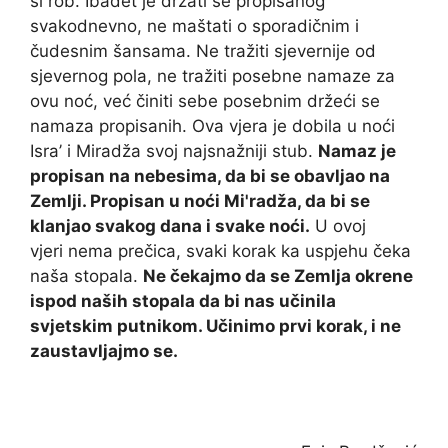
si rob. Ibadet je držati se propisanog
svakodnevno, ne maštati o sporadičnim i
čudesnim šansama. Ne tražiti sjevernije od
sjevernog pola, ne tražiti posebne namaze za
ovu noć, već činiti sebe posebnim držeći se
namaza propisanih. Ova vjera je dobila u noći
Isra’ i Miradža svoj najsnažniji stub.
Namaz je
propisan na nebesima, da bi se obavljao na
Zemlji. Propisan u noći Mi'radža, da bi se
klanjao svakog dana i svake noći.
U ovoj
vjeri nema prečica, svaki korak ka uspjehu čeka
naša stopala.
Ne čekajmo da se Zemlja okrene
ispod naših stopala da bi nas učinila
svjetskim putnikom. Učinimo prvi korak, i ne
zaustavljajmo se.