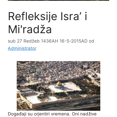
Refleksije Isra’ i
Mi'radža
sub 27 Redžeb 1436AH 16-5-2015AD
od
Administrator
Događaji su orjentiri vremena. Oni nadžive