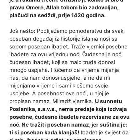
pravu Omere, Allah tobom bio zadovoljan,
plačući na sedždi, prije 1420 godina.
Još nešto: Podliježemo pomodarstvu da svaki
poseban događaj iz historije islama nosi sa
sobom poseban ibadet. Traže vjernici posebne
ibadete za ovu vrijednu noć. Čudesna je noć,
čudesan ibadet, koji sa malo truda donosi
mnogo uspjeha. Hoćemo da vrijeme mijenja
nas, da nam donosi uspjehe, a ne da mi
mijenjamo vrijeme i sami klešemo svoje
uspjehe. A posebnost ove noći, u njoj je
propisan namaz, Mi'radž vjernika.
U sunnetu
Poslanika, s.a.v.s., nema predaje koja izdvaja
posebne, čudesne ibadete rezervisane za ovu
noć. Ne tražiti poseban namaz, jer suština je:
ti si poseban kada klanjaš!
Ibadet je svijest da