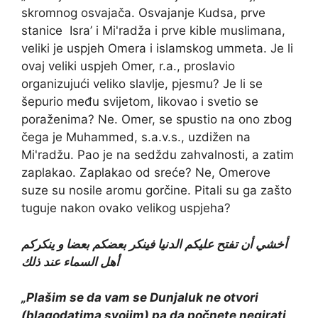
skromnog osvajača. Osvajanje Kudsa, prve
stanice Isra’ i Mi'radža i prve kible muslimana,
veliki je uspjeh Omera i islamskog ummeta. Je li
ovaj veliki uspjeh Omer, r.a., proslavio
organizujući veliko slavlje, pjesmu? Je li se
šepurio među svijetom, likovao i svetio se
poraženima? Ne. Omer, se spustio na ono zbog
čega je Muhammed, s.a.v.s., uzdižen na
Mi'radžu. Pao je na sedždu zahvalnosti, a zatim
zaplakao. Zaplakao od sreće? Ne, Omerove
suze su nosile aromu gorčine. Pitali su ga zašto
tuguje nakon ovako velikog uspjeha?
أخشي أن تفتح عليكم الدنيا فينكر بعضكم بعضا و ينكركم
أهل السماء عند ذلك
„Plašim se da vam se Dunjaluk ne otvori
(blagodatima svojim) pa da počnete negirati