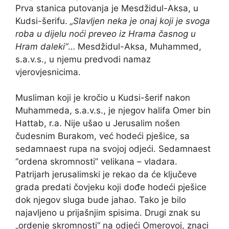
Prva stanica putovanja je Mesdžidul-Aksa, u
Kudsi-šerifu.
„Slavljen neka je onaj koji je svoga
roba u dijelu noći preveo iz Hrama časnog u
Hram daleki“
… Mesdžidul-Aksa, Muhammed,
s.a.v.s., u njemu predvodi namaz
vjerovjesnicima.
Musliman koji je kročio u Kudsi-šerif nakon
Muhammeda, s.a.v.s., je njegov halifa Omer bin
Hattab, r.a. Nije ušao u Jerusalim nošen
čudesnim Burakom, već hodeći pješice, sa
sedamnaest rupa na svojoj odjeći. Sedamnaest
“ordena skromnosti” velikana – vladara.
Patrijarh jerusalimski je rekao da će ključeve
grada predati čovjeku koji dođe hodeći pješice
dok njegov sluga bude jahao. Tako je bilo
najavljeno u prijašnjim spisima. Drugi znak su
„ordenje skromnosti“ na odjeći Omerovoj, znaci