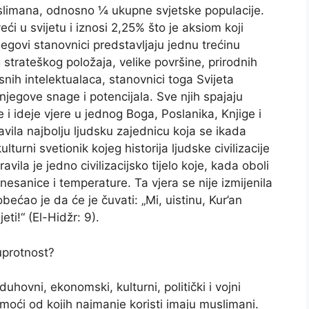
muslimana, odnosno ¼ ukupne svjetske populacije.
ći u svijetu i iznosi 2,25% što je aksiom koji
govi stanovnici predstavljaju jednu trećinu
strateškog položaja, velike površine, prirodnih
snih intelektualaca, stanovnici toga Svijeta
jegove snage i potencijala. Sve njih spajaju
e i ideje vjere u jednog Boga, Poslanika, Knjige i
ravila najbolju ljudsku zajednicu koja se ikada
turni svetionik kojeg historija ljudske civilizacije
ila je jedno civilizacijsko tijelo koje, kada oboli
nesanice i temperature. Ta vjera se nije izmijenila
, obećao je da će je čuvati: „Mi, uistinu, Kur’an
ti!“ (El-Hidžr: 9).
uprotnost?
hovni, ekonomski, kulturni, politički i vojni
moći od kojih najmanje koristi imaju muslimani.