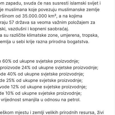
om zapadu, svuda će nas susresti islamski svijet i
rije muslimana koje povezuju muslimanske zemlje
ršinom od 35.000.000 km², a na kojima
iraju 57 država sa veoma važnim položajem za
ki, vazdušni i kopneni saobraćaj.
a su različite klimatske zone, umjerena, tropska,
zemlja u sebi krije razna prirodna bogatstva.
de 60% od ukupne svjetske proizvodnje;
 proizvode 24% od ukupne svjetske proizvodnje;
vode 40% od ukupne svjetske proizvodnje;
vode 25% od ukupne svjetske proizvodnje;
zvode 12% od ukupne svjetske proizvodnje;
vde 10% od ukupne svjetske proizvodnje;
 vrijednost smanjila u odnosu na petrol.
eškom mjestu i zemlji velikih prirodnih resursa, živi