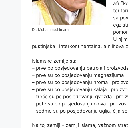
afričk
terito
sa pov
egzist
Dr. Muhammed Imara
pomors
U njim
pustinjska i interkontinentalna, a njihova 
Islamske zemlje su:
– prve po posjedovanju petrola i proizvo
– prve su po posjedovanju magnezijuma i
– prve su po posjedovanju hroma i proiz
– prve su po posjedovanju kalaja i proiz
– treće su po posjedovanju gvožđa i proi
– pete su po posjedovanju olova i proizo
– sedme su po posjedovanju uglja, čija se
Na toj zemlji – zemlji islama, važnom strat