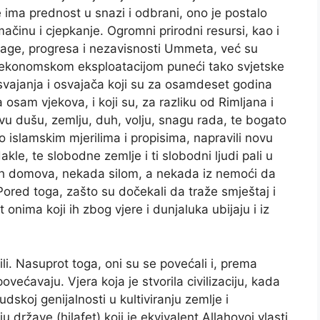
 ima prednost u snazi i odbrani, ono je postalo
činu i cjepkanje. Ogromni prirodni resursi, kao i
 snage, progresa i nezavisnosti Ummeta, već su
žu ekonomskom eksploatacijom puneći tako svjetske
vajanja i osvajača koji su za osamdeset godina
za osam vjekova, i koji su, za razliku od Rimljana i
ovu dušu, zemlju, duh, volju, snagu rada, te bogato
 islamskim mjerilima i propisima, napravili novu
dakle, te slobodne zemlje i ti slobodni ljudi pali u
ojih domova, nekada silom, a nekada iz nemoći da
Pored toga, zašto su dočekali da traže smještaj i
onima koji ih zbog vjere i dunjaluka ubijaju i iz
ošili. Nasuprot toga, oni su se povećali i, prema
većavaju. Vjera koja je stvorila civilizaciju, kada
judskoj genijalnosti u kultiviranju zemlje i
u države (hilafet) koji je ekvivalent Allahovoj vlasti