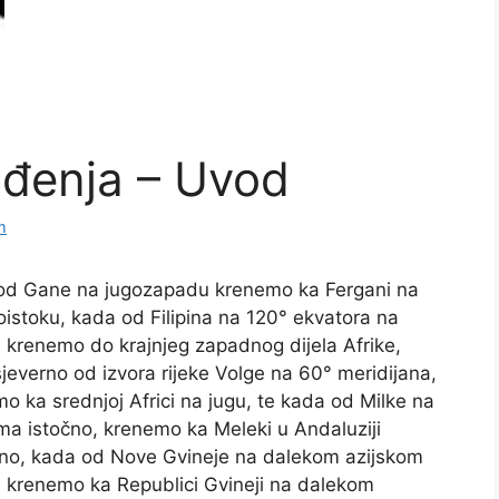
uđenja – Uvod
m
od Gane na jugozapadu krenemo ka Fergani na
oistoku, kada od Filipina na 120° ekvatora na
, krenemo do krajnjeg zapadnog dijela Afrike,
jeverno od izvora rijeke Volge na 60° meridijana,
o ka srednjoj Africi na jugu, te kada od Milke na
ma istočno, krenemo ka Meleki u Andaluziji
no, kada od Nove Gvineje na dalekom azijskom
, krenemo ka Republici Gvineji na dalekom