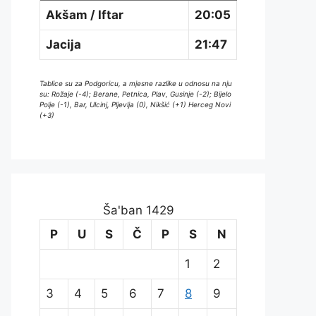
Akšam / Iftar
20:05
Jacija
21:47
Tablice su za Podgoricu, a mjesne razlike u odnosu na nju
su: Rožaje (-4); Berane, Petnica, Plav, Gusinje (-2); Bijelo
Polje (-1), Bar, Ulcinj, Pljevlja (0), Nikšić (+1) Herceg Novi
(+3)
Ša'ban 1429
P
U
S
Č
P
S
N
1
2
3
4
5
6
7
8
9