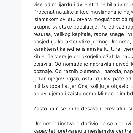
više od milijardu i dvije stotine hiljada 
Procenat nataliteta kod muslimana je najve
islamskom svijetu otvara mogućnost da nje
ukupne svjetske populacije. Pored važnog 
resursa, velikog kapitala, radne snage i vr
posjeduju karakteristike jednog Ummeta, n
karakteristike jedne islamske kulture, vjer
kible. Ta vjera je od okorjelih džahila nap
pojavila. Od nomada je napravila najveći kul
poznaje. Od raznih plemena i naroda, naprav
jedan njegov organ, ostali djelovi pate od 
niti izvitoperila, jer Onaj koji ju je objavio
objavljujemo i zaista ćemo Mi nad njim bdje
Zašto nam se onda dešavaju prevrati u s
Ummet jedinstva je doživio da se njegovi du
kapaciteti pretvaraju u neislamske centre 