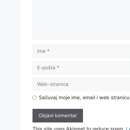
Ime
E-
pošta
Web-
stranica
Sačuvaj moje ime, email i web strani
This site uses Akismet to reduce spam.
L