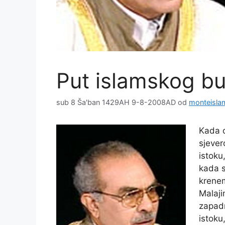
Put islamskog b
sub 8 Ša'ban 1429AH 9-8-2008AD
od
monteisla
Kada 
sjever
istoku
kada s
krenem
Malaji
zapad
istoku