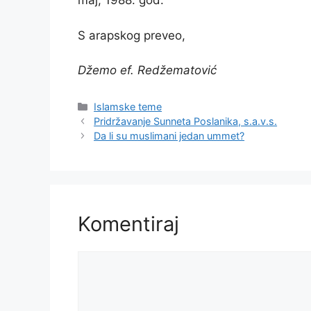
maj, 1988. god.
S arapskog preveo,
Džemo ef. Redžematović
Kategorije
Islamske teme
Pridržavanje Sunneta Poslanika, s.a.v.s.
Da li su muslimani jedan ummet?
Komentiraj
Komentar