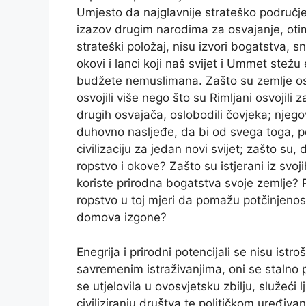
Umjesto da najglavnije strateško područje
izazov drugim narodima za osvajanje, otima
strateški položaj, nisu izvori bogatstva,
okovi i lanci koji naš svijet i Ummet ste
budžete nemuslimana. Zašto su zemlje os
osvojili više nego što su Rimljani osvojili 
drugih osvajača, oslobodili čovjeka; njeg
duhovno nasljeđe, da bi od svega toga, po
civilizaciju za jedan novi svijet; zašto su, 
ropstvo i okove? Zašto su istjerani iz sv
koriste prirodna bogatstva svoje zemlje? 
ropstvo u toj mjeri da pomažu potčinjenost 
domova izgone?
Enegrija i prirodni potencijali se nisu istr
savremenim istraživanjima, oni se stalno po
se utjelovila u ovosvjetsku zbilju, služeći l
civiliziranju društva te političkom uređivanj