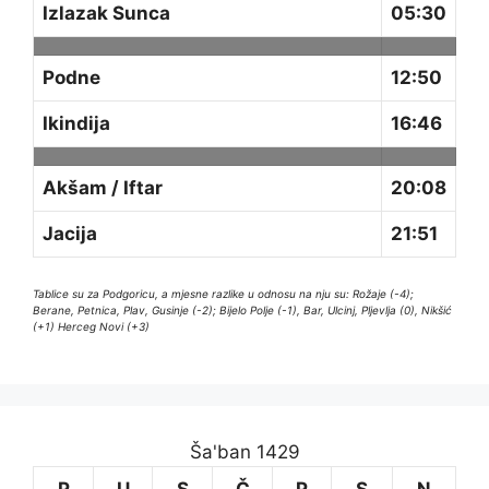
Izlazak Sunca
05:30
Podne
12:50
Ikindija
16:46
Akšam / Iftar
20:08
Jacija
21:51
Tablice su za Podgoricu, a mjesne razlike u odnosu na nju su: Rožaje (-4);
Berane, Petnica, Plav, Gusinje (-2); Bijelo Polje (-1), Bar, Ulcinj, Pljevlja (0), Nikšić
(+1) Herceg Novi (+3)
Ša'ban 1429
P
U
S
Č
P
S
N