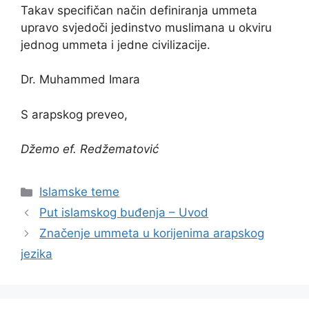
Takav specifičan način definiranja ummeta
upravo svjedoči jedinstvo muslimana u okviru
jednog ummeta i jedne civilizacije.
Dr. Muhammed Imara
S arapskog preveo,
Džemo ef. Redžematović
Kategorije
Islamske teme
Put islamskog buđenja – Uvod
Značenje ummeta u korijenima arapskog
jezika