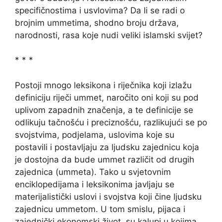
specifičnostima i usvlovima? Da li se radi o
brojnim ummetima, shodno broju država,
narodnosti, rasa koje nudi veliki islamski svijet?
* * *
Postoji mnogo leksikona i riječnika koji izlažu
definiciju riječi ummet, naročito oni koji su pod
uplivom zapadnih značenja, a te definicije se
odlikuju tačnošću i preciznošću, razlikujući se po
svojstvima, podjelama, uslovima koje su
postavili i postavljaju za ljudsku zajednicu koja
je dostojna da bude ummet različit od drugih
zajednica (ummeta). Tako u svjetovnim
enciklopedijama i leksikonima javljaju se
materijalistički uslovi i svojstva koji čine ljudsku
zajednicu ummetom. U tom smislu, pijaca i
zajednički ekonomski život, su kalupi u kojima