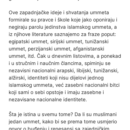
Ove zapadnjačke ideje i shvatanja ummeta
formirale su pravce i škole koje jako oponiraju i
negiraju parolu jedinstva islamskog ummeta, a
iz njihove literature saznajemo za fraze poput:
egipatski ummet, sirijski ummet, tunižanski
ummet, perzijanski ummet, afganistanski
ummet, itd. Čak u dnevnim listovima, a ponekad
i u stručnim i naučnim člancima, spiminju se
nezavisni nacionalni arapski, libijski, tunižanski,
alžirski, identiteti koji nisu dijelovi jednog
islamskog ummeta, već zasebni nacionalni bitci
koji sami o sebi opstoje i imaju zasebne i
nezavisane nacionalne identitete.
Šta je istina u svemu tome? Da li su muslimani
jedan ummet, kako bi se prema tome usmjerio
govor o buđenju i renesansi sa zajedničkim