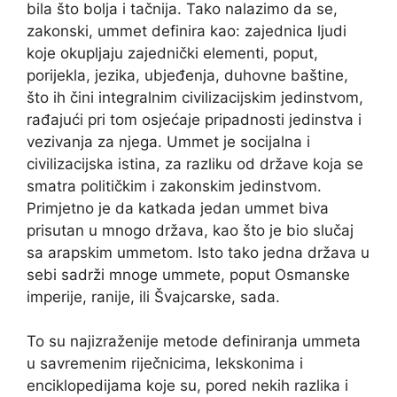
bila što bolja i tačnija. Tako nalazimo da se,
zakonski, ummet definira kao: zajednica ljudi
koje okupljaju zajednički elementi, poput,
porijekla, jezika, ubjeđenja, duhovne baštine,
što ih čini integralnim civilizacijskim jedinstvom,
rađajući pri tom osjećaje pripadnosti jedinstva i
vezivanja za njega. Ummet je socijalna i
civilizacijska istina, za razliku od države koja se
smatra političkim i zakonskim jedinstvom.
Primjetno je da katkada jedan ummet biva
prisutan u mnogo država, kao što je bio slučaj
sa arapskim ummetom. Isto tako jedna država u
sebi sadrži mnoge ummete, poput Osmanske
imperije, ranije, ili Švajcarske, sada.
To su najizraženije metode definiranja ummeta
u savremenim riječnicima, lekskonima i
enciklopedijama koje su, pored nekih razlika i