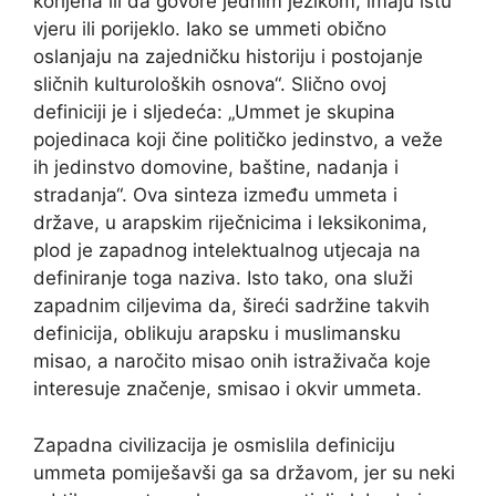
korijena ili da govore jednim jezikom, imaju istu
vjeru ili porijeklo. Iako se ummeti obično
oslanjaju na zajedničku historiju i postojanje
sličnih kulturoloških osnova“. Slično ovoj
definiciji je i sljedeća: „Ummet je skupina
pojedinaca koji čine političko jedinstvo, a veže
ih jedinstvo domovine, baštine, nadanja i
stradanja“. Ova sinteza između ummeta i
države, u arapskim riječnicima i leksikonima,
plod je zapadnog intelektualnog utjecaja na
definiranje toga naziva. Isto tako, ona služi
zapadnim ciljevima da, šireći sadržine takvih
definicija, oblikuju arapsku i muslimansku
misao, a naročito misao onih istraživača koje
interesuje značenje, smisao i okvir ummeta.
Zapadna civilizacija je osmislila definiciju
ummeta pomiješavši ga sa državom, jer su neki