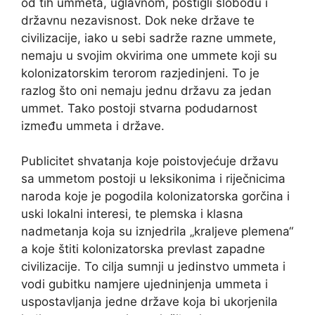
od tih ummeta, uglavnom, postigli slobodu i
državnu nezavisnost. Dok neke države te
civilizacije, iako u sebi sadrže razne ummete,
nemaju u svojim okvirima one ummete koji su
kolonizatorskim terorom razjedinjeni. To je
razlog što oni nemaju jednu državu za jedan
ummet. Tako postoji stvarna podudarnost
između ummeta i države.
Publicitet shvatanja koje poistovjećuje državu
sa ummetom postoji u leksikonima i riječnicima
naroda koje je pogodila kolonizatorska gorčina i
uski lokalni interesi, te plemska i klasna
nadmetanja koja su iznjedrila „kraljeve plemena“
a koje štiti kolonizatorska prevlast zapadne
civilizacije. To cilja sumnji u jedinstvo ummeta i
vodi gubitku namjere ujedninjenja ummeta i
uspostavljanja jedne države koja bi ukorjenila