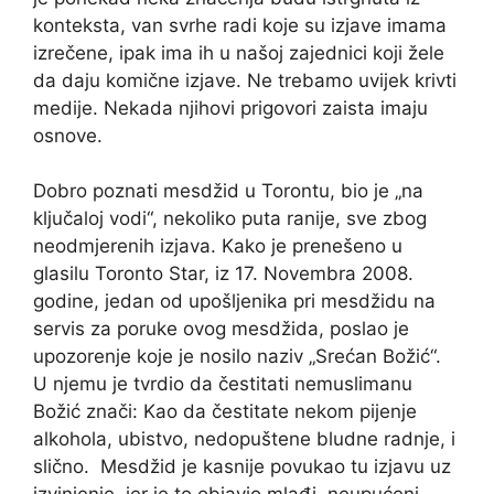
konteksta, van svrhe radi koje su izjave imama
izrečene, ipak ima ih u našoj zajednici koji žele
da daju komične izjave. Ne trebamo uvijek krivti
medije. Nekada njihovi prigovori zaista imaju
osnove.
Dobro poznati mesdžid u Torontu, bio je „na
ključaloj vodi“, nekoliko puta ranije, sve zbog
neodmjerenih izjava. Kako je prenešeno u
glasilu Toronto Star, iz 17. Novembra 2008.
godine, jedan od upošljenika pri mesdžidu na
servis za poruke ovog mesdžida, poslao je
upozorenje koje je nosilo naziv „Srećan Božić“.
U njemu je tvrdio da čestitati nemuslimanu
Božić znači: Kao da čestitate nekom pijenje
alkohola, ubistvo, nedopuštene bludne radnje, i
slično. Mesdžid je kasnije povukao tu izjavu uz