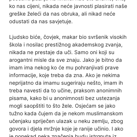
ko nas cijeni, nikada neće javnosti plasirati naše
greške želeći da nas obruka, ali nikad neće
odustati da nas savjetuje.
Ljudsko biće, čovjek, makar bio svršenik visokih
škola i nosilac prestižnog akademskog zvanja,
nikada ne prestaje da uči. Samo oni koji su
arogantni misle da sve znaju. Jako je bitno da
imam ima nekog ko će mu pohranjivati prave
informacije, koje treba da zna. Ako je nekima
neprijatno da imamu sugeriraju nešto, imam ih
treba navesti da to učine, praksom anonimnih
pisama, kako bi u anonimnosti bez ustezanja
mogli saopštiti to što žele. Osjećam se jako
tužno kada čujem da je nekom muslimanskom
učenjaku spriječen ulazak u neku zemlju, zbog
govora i djela mržnje koje je ranije učinio. I ako
je ponekad neka značenja budu istrgnuta iz