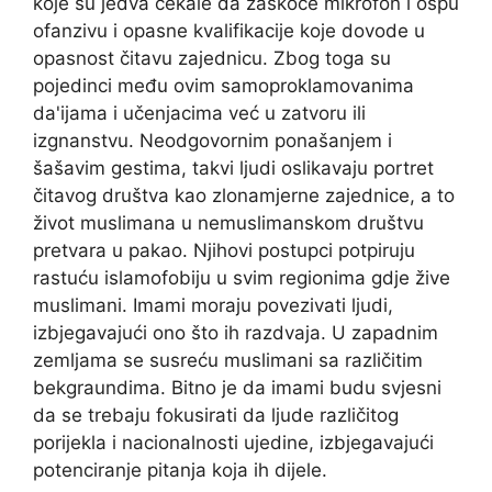
koje su jedva čekale da zaskoče mikrofon i ospu
ofanzivu i opasne kvalifikacije koje dovode u
opasnost čitavu zajednicu. Zbog toga su
pojedinci među ovim samoproklamovanima
da'ijama i učenjacima već u zatvoru ili
izgnanstvu. Neodgovornim ponašanjem i
šašavim gestima, takvi ljudi oslikavaju portret
čitavog društva kao zlonamjerne zajednice, a to
život muslimana u nemuslimanskom društvu
pretvara u pakao. Njihovi postupci potpiruju
rastuću islamofobiju u svim regionima gdje žive
muslimani. Imami moraju povezivati ljudi,
izbjegavajući ono što ih razdvaja. U zapadnim
zemljama se susreću muslimani sa različitim
bekgraundima. Bitno je da imami budu svjesni
da se trebaju fokusirati da ljude različitog
porijekla i nacionalnosti ujedine, izbjegavajući
potenciranje pitanja koja ih dijele.