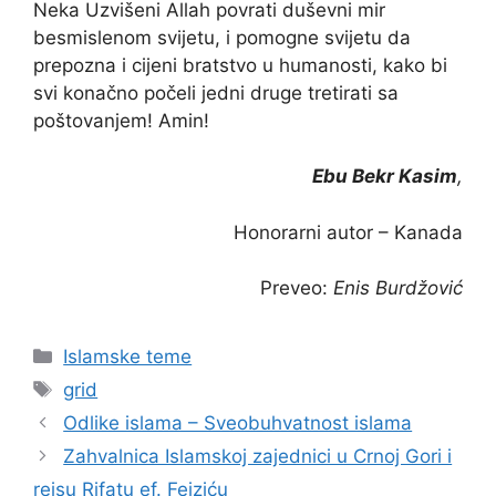
Neka Uzvišeni Allah povrati duševni mir
besmislenom svijetu, i pomogne svijetu da
prepozna i cijeni bratstvo u humanosti, kako bi
svi konačno počeli jedni druge tretirati sa
poštovanjem! Amin!
Ebu Bekr Kasim
,
Honorarni autor – Kanada
Preveo:
Enis Burdžović
Kategorije
Islamske teme
Oznake
grid
Odlike islama – Sveobuhvatnost islama
Zahvalnica Islamskoj zajednici u Crnoj Gori i
reisu Rifatu ef. Fejziću