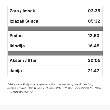
Zora / Imsak
03:35
Izlazak Sunca
05:32
Podne
12:50
Ikindija
16:45
Akšam / Iftar
20:05
Jacija
21:47
Tablice su za Podgoricu, a mjesne razlike u odnosu na nju su: Rožaje (-4);
Berane, Petnica, Plav, Gusinje (-2); Bijelo Polje (-1), Bar, Ulcinj, Pljevlja (0), Nikšić
(+1) Herceg Novi (+3)