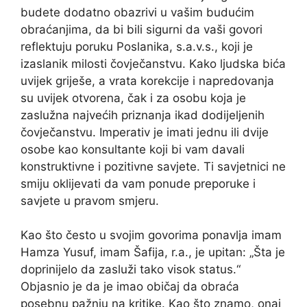
budete dodatno obazrivi u vašim budućim
obraćanjima, da bi bili sigurni da vaši govori
reflektuju poruku Poslanika, s.a.v.s., koji je
izaslanik milosti čovječanstvu. Kako ljudska bića
uvijek griješe, a vrata korekcije i napredovanja
su uvijek otvorena, čak i za osobu koja je
zaslužna najvećih priznanja ikad dodijeljenih
čovječanstvu. Imperativ je imati jednu ili dvije
osobe kao konsultante koji bi vam davali
konstruktivne i pozitivne savjete. Ti savjetnici ne
smiju oklijevati da vam ponude preporuke i
savjete u pravom smjeru.
Kao što često u svojim govorima ponavlja imam
Hamza Yusuf, imam Šafija, r.a., je upitan: „Šta je
doprinijelo da zasluži tako visok status.“
Objasnio je da je imao običaj da obraća
posebnu pažnju na kritike. Kao što znamo, onaj