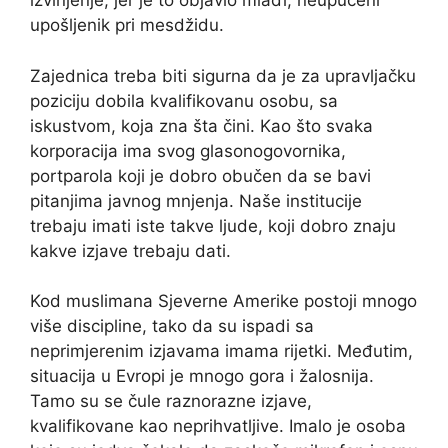
izvinjenje, jer je to objavio mlađi, neupućeni
upošljenik pri mesdžidu.
Zajednica treba biti sigurna da je za upravljačku
poziciju dobila kvalifikovanu osobu, sa
iskustvom, koja zna šta čini. Kao što svaka
korporacija ima svog glasonogovornika,
portparola koji je dobro obučen da se bavi
pitanjima javnog mnjenja. Naše institucije
trebaju imati iste takve ljude, koji dobro znaju
kakve izjave trebaju dati.
Kod muslimana Sjeverne Amerike postoji mnogo
više discipline, tako da su ispadi sa
neprimjerenim izjavama imama rijetki. Međutim,
situacija u Evropi je mnogo gora i žalosnija.
Tamo su se čule raznorazne izjave,
kvalifikovane kao neprihvatljive. Imalo je osoba