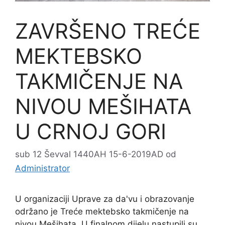
ZAVRŠENO TREĆE
MEKTEBSKO
TAKMIČENJE NA
NIVOU MEŠIHATA
U CRNOJ GORI
sub 12 Ševval 1440AH 15-6-2019AD
od
Administrator
U organizaciji Uprave za da'vu i obrazovanje
održano je Treće mektebsko takmičenje na
nivou Mešihata. U finalnom dijelu nastupili su