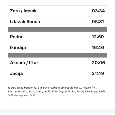
Zora / Imsak
03:34
Izlazak Sunca
05:31
Podne
12:50
Ikindija
16:46
Akšam / Iftar
20:06
Jacija
21:49
Tablice su za Podgoricu, a mjesne razlike u odnosu na nju su: Rožaje (-4);
Berane, Petnica, Plav, Gusinje (-2); Bijelo Polje (-1), Bar, Ulcinj, Pljevlja (0), Nikšić
(+1) Herceg Novi (+3)