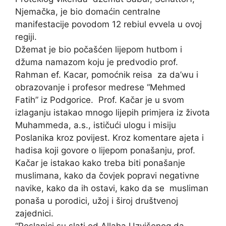
Njemačka, je bio domaćin centralne
manifestacije povodom 12 rebiul evvela u ovoj
regiji.
Džemat je bio počašćen lijepom hutbom i
džuma namazom koju je predvodio prof.
Rahman ef. Kacar, pomoćnik reisa za da’wu i
obrazovanje i profesor medrese “Mehmed
Fatih” iz Podgorice. Prof. Kačar je u svom
izlaganju istakao mnogo lijepih primjera iz života
Muhammeda, a.s., ističući ulogu i misiju
Poslanika kroz povijest. Kroz komentare ajeta i
hadisa koji govore o lijepom ponašanju, prof.
Kačar je istakao kako treba biti ponašanje
muslimana, kako da čovjek popravi negativne
navike, kako da ih ostavi, kako da se musliman
ponaša u porodici, užoj i široj društvenoj
zajednici.