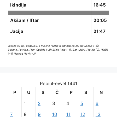
Ikindija
16:45
Akšam / Iftar
20:05
Jacija
21:47
Tablice su za Podgoricu, a mjesne razlike u odnosu na nju su: Rožaje (-4);
Berane, Petnica, Plav, Gusinje (-2); Bijelo Polje (-1), Bar, Ulcinj, Pljevlja (0), Nikšić
(+1) Herceg Novi (+3)
Rebiul-evvel 1441
P
U
S
Č
P
S
N
1
2
3
4
5
6
7
8
9
10
11
12
13