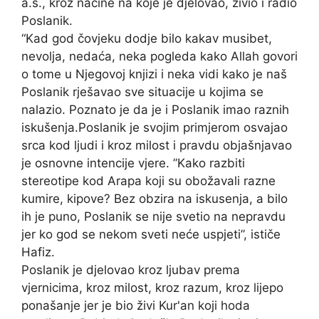
a.s., kroz načine na koje je djelovao, živio i radio
Poslanik.
“Kad god čovjeku dodje bilo kakav musibet,
nevolja, nedaća, neka pogleda kako Allah govori
o tome u Njegovoj knjizi i neka vidi kako je naš
Poslanik rješavao sve situacije u kojima se
nalazio. Poznato je da je i Poslanik imao raznih
iskušenja.Poslanik je svojim primjerom osvajao
srca kod ljudi i kroz milost i pravdu objašnjavao
je osnovne intencije vjere. ”Kako razbiti
stereotipe kod Arapa koji su obožavali razne
kumire, kipove? Bez obzira na iskusenja, a bilo
ih je puno, Poslanik se nije svetio na nepravdu
jer ko god se nekom sveti neće uspjeti”, ističe
Hafiz.
Poslanik je djelovao kroz ljubav prema
vjernicima, kroz milost, kroz razum, kroz lijepo
ponašanje jer je bio živi Kur'an koji hoda