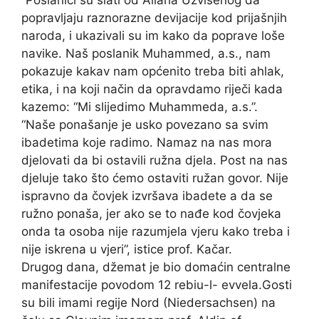
“Poslanici su slati od Allaha Uzvišenog da
popravljaju raznorazne devijacije kod prijašnjih
naroda, i ukazivali su im kako da poprave loše
navike. Naš poslanik Muhammed, a.s., nam
pokazuje kakav nam općenito treba biti ahlak,
etika, i na koji način da opravdamo riječi kada
kazemo: “Mi slijedimo Muhammeda, a.s.”.
“Naše ponašanje je usko povezano sa svim
ibadetima koje radimo. Namaz na nas mora
djelovati da bi ostavili ružna djela. Post na nas
djeluje tako što ćemo ostaviti ružan govor. Nije
ispravno da čovjek izvršava ibadete a da se
ružno ponaša, jer ako se to nađe kod čovjeka
onda ta osoba nije razumjela vjeru kako treba i
nije iskrena u vjeri”, istice prof. Kačar.
Drugog dana, džemat je bio domaćin centralne
manifestacije povodom 12 rebiu-l- evvela.Gosti
su bili imami regije Nord (Niedersachsen) na