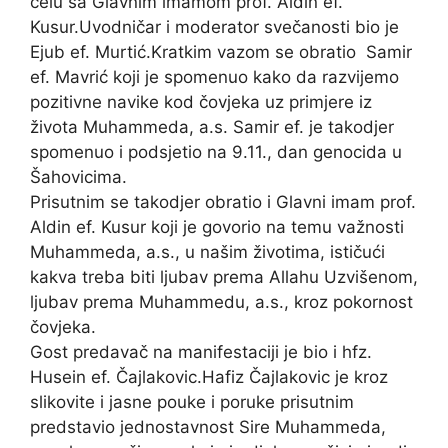
čelu sa Glavnim imamom prof. Aldin ef.
Kusur.Uvodničar i moderator svečanosti bio je
Ejub ef. Murtić.Kratkim vazom se obratio Samir
ef. Mavrić koji je spomenuo kako da razvijemo
pozitivne navike kod čovjeka uz primjere iz
života Muhammeda, a.s. Samir ef. je takodjer
spomenuo i podsjetio na 9.11., dan genocida u
Šahovicima.
Prisutnim se takodjer obratio i Glavni imam prof.
Aldin ef. Kusur koji je govorio na temu važnosti
Muhammeda, a.s., u našim životima, ističući
kakva treba biti ljubav prema Allahu Uzvišenom,
ljubav prema Muhammedu, a.s., kroz pokornost
čovjeka.
Gost predavač na manifestaciji je bio i hfz.
Husein ef. Čajlakovic.Hafiz Čajlakovic je kroz
slikovite i jasne pouke i poruke prisutnim
predstavio jednostavnost Sire Muhammeda,