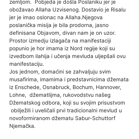
zemljom. Pobjeda je došla Poslaniku jer je
obožavao Allaha Uzvisenog. Dostavio je Risalu
jer je imao oslonac na Allaha.Njegova
poslanička misija je bila prodorna, jasno
definisana Objavom, divan nam je on uzor.
Prostor izmedju izlagača na manifestaciji
popunio je hor imama iz Nord regije koji su
izvedbom ilahija i učenja mevluda uljepšali ovu
manifestaciju.
Jos jednom, domaćini se zahvaljuju svim
musafirima, imamima i predstavnicima džemata
iz Enschede, Osnabruck, Bochum, Hannover,
Lohne, džematlijma, rukovodstvu našeg
Džematskog odbora, koji su svojim prisustvom
obilježili i uveličali prvi tradicionalni mevlud u
novoformiranom džematu Sabur-Schuttorf
Njemačka.