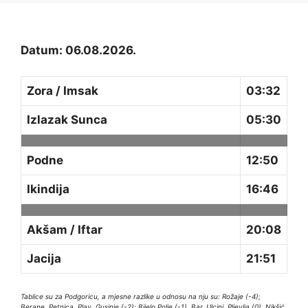
Datum: 06.08.2026.
Zora / Imsak
03:32
Izlazak Sunca
05:30
Podne
12:50
Ikindija
16:46
Akšam / Iftar
20:08
Jacija
21:51
Tablice su za Podgoricu, a mjesne razlike u odnosu na nju su: Rožaje (-4);
Berane, Petnica, Plav, Gusinje (-2); Bijelo Polje (-1), Bar, Ulcinj, Pljevlja (0), Nikšić