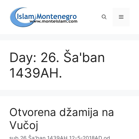
Preskoči
na
Izborni
sadržaj
Day: 26. Ša'ban
1439AH.
Otvorena džamija na
Vučoj
sub 26 Ša'ban 1439AH 12-5-2018AD
od