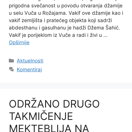
prigodna svečanost u povodu otvaranja džamije
u selu Vuča u Rožajama. Vakif ove džamije kao i
vakif zemljišta i pratećeg objekta koji sadrži
abdesthanu i gasulhanu je hadži Džema Šahić.
Vakif je porijeklom iz Vuče a radi i živi u …
Opširnije
Kategorije
Aktuelnosti
Komentiraj
ODRŽANO DRUGO
TAKMIČENJE
MEKTEBLIJA NA