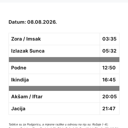
Datum: 08.08.2026.
Zora / Imsak
03:35
Izlazak Sunca
05:32
Podne
12:50
Ikindija
16:45
Akšam / Iftar
20:05
Jacija
21:47
Tablice su za Podgoricu, a mjesne razlike u odnosu na nju su: Rožaje (-4);