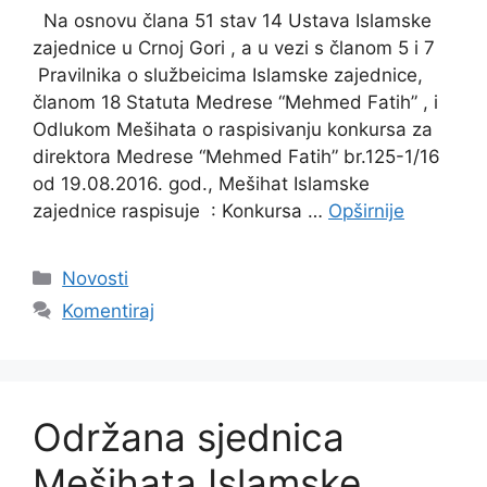
Na osnovu člana 51 stav 14 Ustava Islamske
zajednice u Crnoj Gori , a u vezi s članom 5 i 7
Pravilnika o službeicima Islamske zajednice,
članom 18 Statuta Medrese “Mehmed Fatih” , i
Odlukom Mešihata o raspisivanju konkursa za
direktora Medrese “Mehmed Fatih” br.125-1/16
od 19.08.2016. god., Mešihat Islamske
zajednice raspisuje : Konkursa …
Opširnije
Kategorije
Novosti
Komentiraj
Održana sjednica
Mešihata Islamske