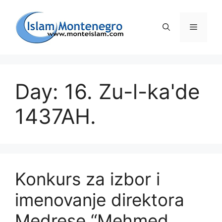
Preskoči
na
Izborni
sadržaj
Day: 16. Zu-l-ka'de
1437AH.
Konkurs za izbor i
imenovanje direktora
Medrese “Mehmed