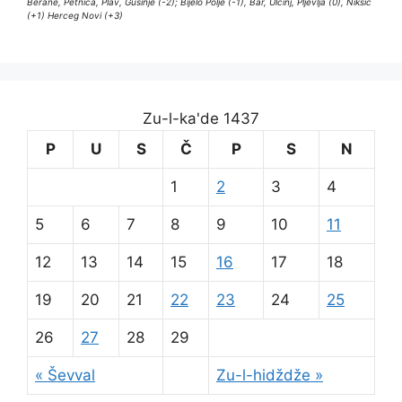
Berane, Petnica, Plav, Gusinje (-2); Bijelo Polje (-1), Bar, Ulcinj, Pljevlja (0), Nikšić
(+1) Herceg Novi (+3)
Zu-l-ka'de 1437
P
U
S
Č
P
S
N
1
2
3
4
5
6
7
8
9
10
11
12
13
14
15
16
17
18
19
20
21
22
23
24
25
26
27
28
29
« Ševval
Zu-l-hidždže »