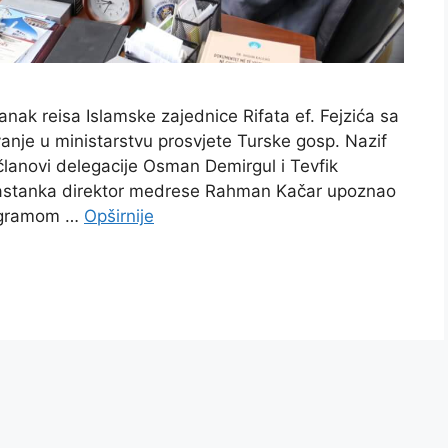
nak reisa Islamske zajednice Rifata ef. Fejzića sa
anje u ministarstvu prosvjete Turske gosp. Nazif
članovi delegacije Osman Demirgul i Tevfik
astanka direktor medrese Rahman Kačar upoznao
rogramom …
Opširnije