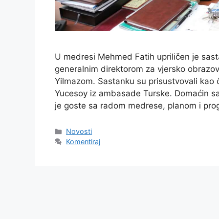
U medresi Mehmed Fatih upriličen je sasta
generalnim direktorom za vjersko obrazov
Yilmazom. Sastanku su prisustvovali kao 
Yucesoy iz ambasade Turske. Domaćin s
je goste sa radom medrese, planom i p
Kategorije
Novosti
Komentiraj