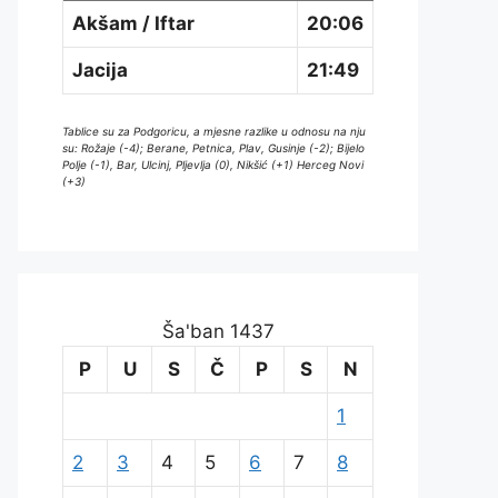
Akšam / Iftar
20:06
Jacija
21:49
Tablice su za Podgoricu, a mjesne razlike u odnosu na nju
su: Rožaje (-4); Berane, Petnica, Plav, Gusinje (-2); Bijelo
Polje (-1), Bar, Ulcinj, Pljevlja (0), Nikšić (+1) Herceg Novi
(+3)
Ša'ban 1437
P
U
S
Č
P
S
N
1
2
3
4
5
6
7
8