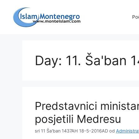
Preskoči
na
Po
sadržaj
Day: 11. Ša'ban 
Predstavnici minista
posjetili Medresu
sri 11 Ša'ban 1437AH 18-5-2016AD
od
Administra