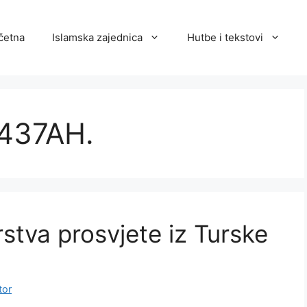
četna
Islamska zajednica
Hutbe i tekstovi
1437AH.
rstva prosvjete iz Turske
tor