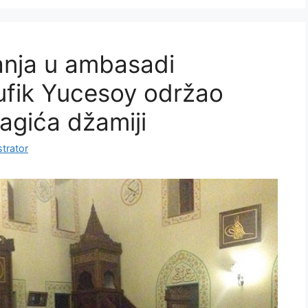
tanja u ambasadi
ufik Yucesoy održao
agića džamiji
trator