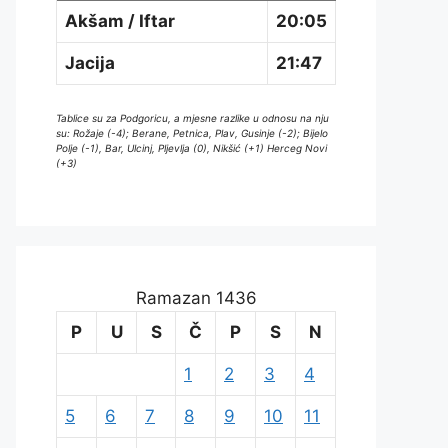
Akšam / Iftar
20:05
Jacija
21:47
Tablice su za Podgoricu, a mjesne razlike u odnosu na nju
su: Rožaje (-4); Berane, Petnica, Plav, Gusinje (-2); Bijelo
Polje (-1), Bar, Ulcinj, Pljevlja (0), Nikšić (+1) Herceg Novi
(+3)
Ramazan 1436
P
U
S
Č
P
S
N
1
2
3
4
5
6
7
8
9
10
11