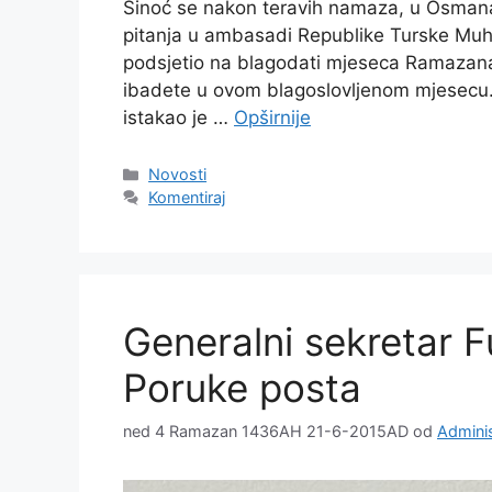
Sinoć se nakon teravih namaza, u Osmanag
pitanja u ambasadi Republike Turske Muh
podsjetio na blagodati mjeseca Ramazan
ibadete u ovom blagoslovljenom mjesecu. 
istakao je …
Opširnije
Kategorije
Novosti
Komentiraj
Generalni sekretar F
Poruke posta
ned 4 Ramazan 1436AH 21-6-2015AD
od
Adminis