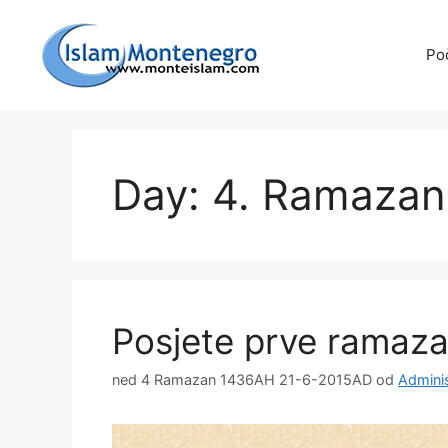
Preskoči
na
Po
sadržaj
Day: 4. Ramaza
Posjete prve ramaz
ned 4 Ramazan 1436AH 21-6-2015AD
od
Adminis