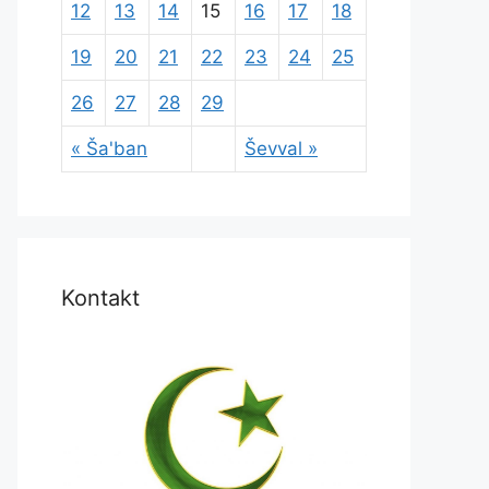
12
13
14
15
16
17
18
19
20
21
22
23
24
25
26
27
28
29
« Ša'ban
Ševval »
Kontakt