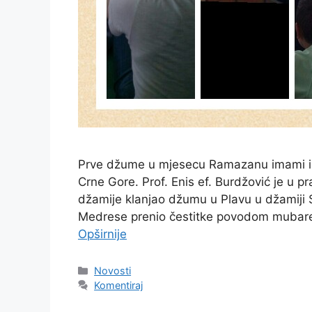
Prve džume u mjesecu Ramazanu imami i u
Crne Gore. Prof. Enis ef. Burdžović je u
džamije klanjao džumu u Plavu u džamiji Su
Medrese prenio čestitke povodom mubarek
Opširnije
Kategorije
Novosti
Komentiraj