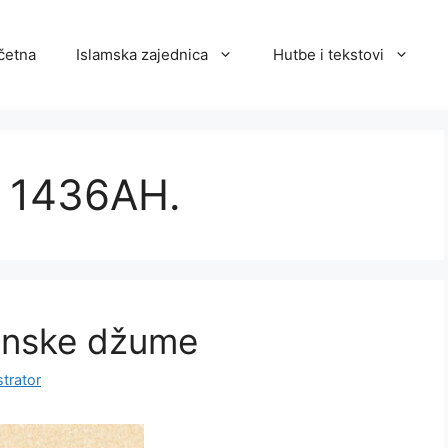
četna
Islamska zajednica
Hutbe i tekstovi
n 1436AH.
anske džume
trator