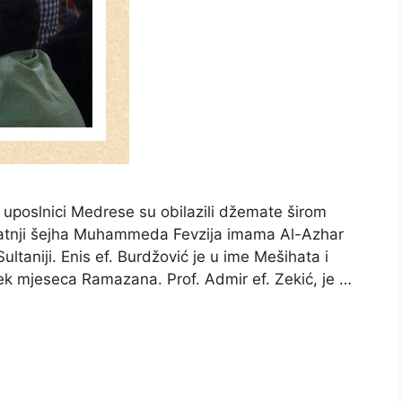
poslnici Medrese su obilazili džemate širom
 pratnji šejha Muhammeda Fevzija imama Al-Azhar
ltaniji. Enis ef. Burdžović je u ime Mešihata i
 mjeseca Ramazana. Prof. Admir ef. Zekić, je …