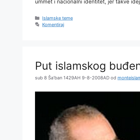
ummet i nacionalni identitet, jer takve i
Kategorije
Islamske teme
Komentiraj
Put islamskog buđen
sub 8 Ša'ban 1429AH 9-8-2008AD
od
monteisla