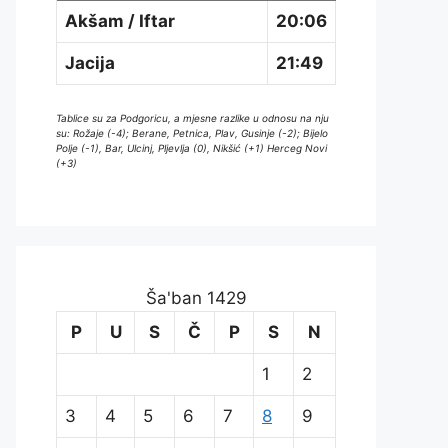
Akšam / Iftar
20:06
Jacija
21:49
Tablice su za Podgoricu, a mjesne razlike u odnosu na nju
su: Rožaje (-4); Berane, Petnica, Plav, Gusinje (-2); Bijelo
Polje (-1), Bar, Ulcinj, Pljevlja (0), Nikšić (+1) Herceg Novi
(+3)
Ša'ban 1429
P
U
S
Č
P
S
N
1
2
3
4
5
6
7
8
9