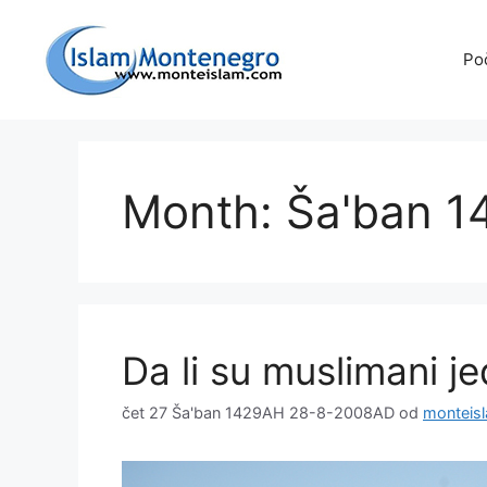
Preskoči
na
Po
sadržaj
Month: Ša'ban 1
Da li su muslimani 
čet 27 Ša'ban 1429AH 28-8-2008AD
od
monteis