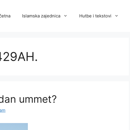
četna
Islamska zajednica
Hutbe i tekstovi
429AH.
jedan ummet?
lam