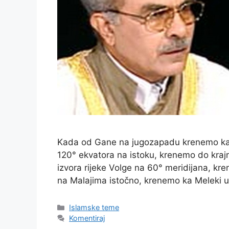
Kada od Gane na jugozapadu krenemo ka F
120° ekvatora na istoku, krenemo do kraj
izvora rijeke Volge na 60° meridijana, kre
na Malajima istočno, krenemo ka Meleki 
Kategorije
Islamske teme
Komentiraj