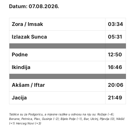
Datum: 07.08.2026.
Zora / Imsak
03:34
Izlazak Sunca
05:31
Podne
12:50
Ikindija
16:46
Akšam / Iftar
20:06
Jacija
21:49
Tablice su za Podgoricu, a mjesne razlike u odnosu na nju su: Rožaje (-4);
Berane, Petnica, Plav, Gusinje (-2); Bijelo Polje (-1), Bar, Ulcinj, Pljevlja (0), Nikšić
(+1) Herceg Novi (+3)