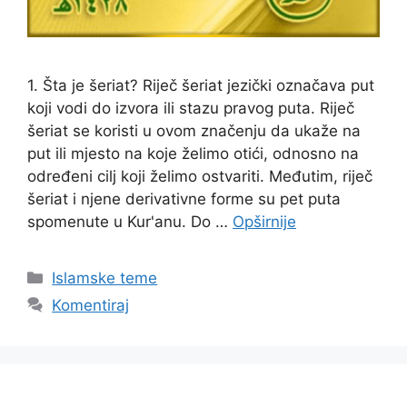
1. Šta je šeriat? Riječ šeriat jezički označava put
koji vodi do izvora ili stazu pravog puta. Riječ
šeriat se koristi u ovom značenju da ukaže na
put ili mjesto na koje želimo otići, odnosno na
određeni cilj koji želimo ostvariti. Međutim, riječ
šeriat i njene derivativne forme su pet puta
spomenute u Kur'anu. Do …
Opširnije
Kategorije
Islamske teme
Komentiraj