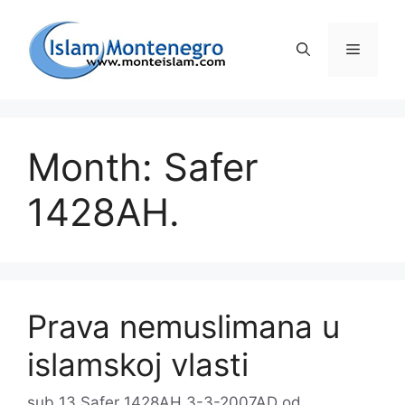
Preskoči
na
Izborni
sadržaj
Month: Safer
1428AH.
Prava nemuslimana u
islamskoj vlasti
sub 13 Safer 1428AH 3-3-2007AD
od