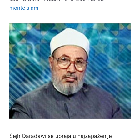
monteislam
Šejh Qaradawi se ubraja u najzapaženije