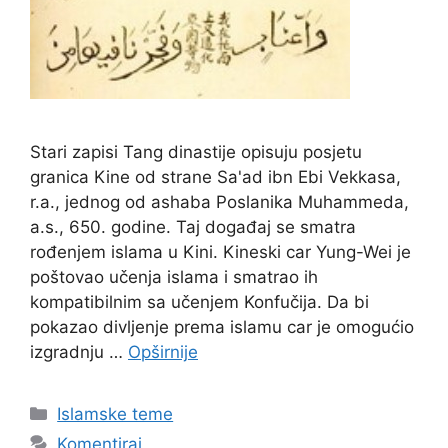
Stari zapisi Tang dinastije opisuju posjetu
granica Kine od strane Sa'ad ibn Ebi Vekkasa,
r.a., jednog od ashaba Poslanika Muhammeda,
a.s., 650. godine. Taj događaj se smatra
rođenjem islama u Kini. Kineski car Yung-Wei je
poštovao učenja islama i smatrao ih
kompatibilnim sa učenjem Konfučija. Da bi
pokazao divljenje prema islamu car je omogućio
izgradnju …
Opširnije
Kategorije
Islamske teme
Komentiraj