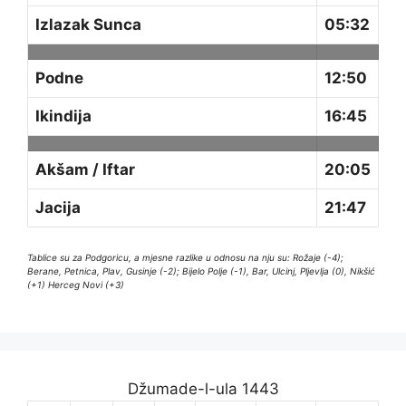
Izlazak Sunca
05:32
Podne
12:50
Ikindija
16:45
Akšam / Iftar
20:05
Jacija
21:47
Tablice su za Podgoricu, a mjesne razlike u odnosu na nju su: Rožaje (-4);
Berane, Petnica, Plav, Gusinje (-2); Bijelo Polje (-1), Bar, Ulcinj, Pljevlja (0), Nikšić
(+1) Herceg Novi (+3)
Džumade-l-ula 1443