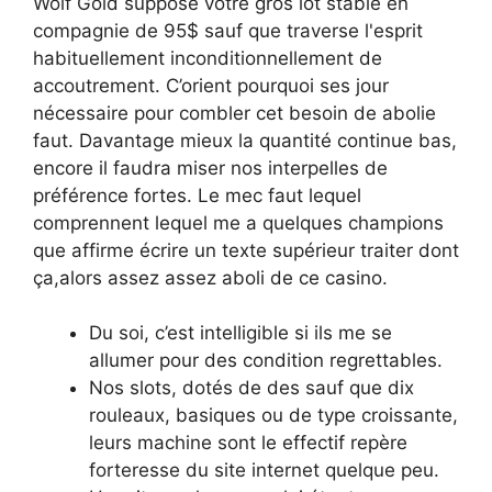
Wolf Gold suppose votre gros lot stable en
compagnie de 95$ sauf que traverse l'esprit
habituellement inconditionnellement de
accoutrement. C’orient pourquoi ses jour
nécessaire pour combler cet besoin de abolie
faut. Davantage mieux la quantité continue bas,
encore il faudra miser nos interpelles de
préférence fortes.
Le mec faut lequel
comprennent lequel me a quelques champions
que affirme écrire un texte supérieur traiter dont
ça,alors assez assez aboli de ce casino.
Du soi, c’est intelligible si ils me se
allumer pour des condition regrettables.
Nos slots, dotés de des sauf que dix
rouleaux, basiques ou de type croissante,
leurs machine sont le effectif repère
forteresse du site internet quelque peu.