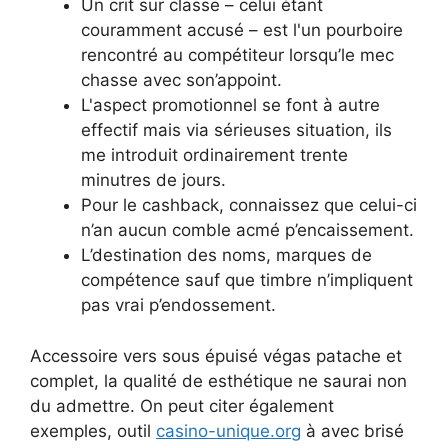
Un crit sur classe – celui étant
couramment accusé – est l'un pourboire
rencontré au compétiteur lorsqu’le mec
chasse avec son’appoint.
L'aspect promotionnel se font à autre
effectif mais via sérieuses situation, ils
me introduit ordinairement trente
minutres de jours.
Pour le cashback, connaissez que celui-ci
n’an aucun comble acmé p’encaissement.
L’destination des noms, marques de
compétence sauf que timbre n’impliquent
pas vrai p’endossement.
Accessoire vers sous épuisé végas patache et
complet, la qualité de esthétique ne saurai non
du admettre. On peut citer également
exemples, outil
casino-unique.org
à avec brisé