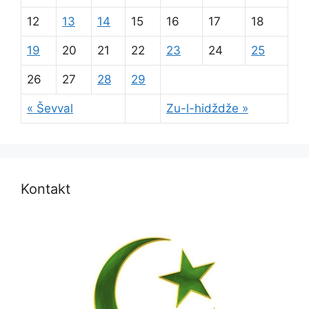
12
13
14
15
16
17
18
19
20
21
22
23
24
25
26
27
28
29
« Ševval
Zu-l-hidždže »
Kontakt