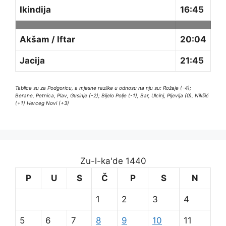
Ikindija
16:45
Akšam / Iftar
20:04
Jacija
21:45
Tablice su za Podgoricu, a mjesne razlike u odnosu na nju su: Rožaje (-4);
Berane, Petnica, Plav, Gusinje (-2); Bijelo Polje (-1), Bar, Ulcinj, Pljevlja (0), Nikšić
(+1) Herceg Novi (+3)
Zu-l-ka'de 1440
P
U
S
Č
P
S
N
1
2
3
4
5
6
7
8
9
10
11