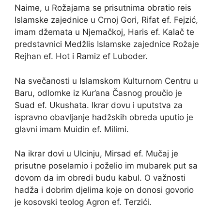
Naime, u Rožajama se prisutnima obratio reis
Islamske zajednice u Crnoj Gori, Rifat ef. Fejzić,
imam džemata u Njemačkoj, Haris ef. Kalač te
predstavnici Medžlis Islamske zajednice Rožaje
Rejhan ef. Hot i Ramiz ef Luboder.
Na svečanosti u Islamskom Kulturnom Centru u
Baru, odlomke iz Kur’ana Časnog proučio je
Suad ef. Ukushata. Ikrar dovu i uputstva za
ispravno obavljanje hadžskih obreda uputio je
glavni imam Muidin ef. Milimi.
Na ikrar dovi u Ulcinju, Mirsad ef. Mučaj je
prisutne poselamio i poželio im mubarek put sa
dovom da im obredi budu kabul. O važnosti
hadža i dobrim djelima koje on donosi govorio
je kosovski teolog Agron ef. Terzići.