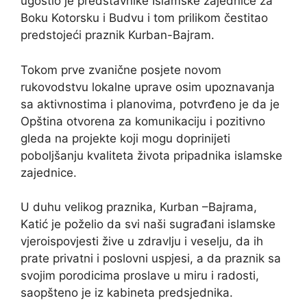
ugostio je predstavnike Islamske zajednice za
Boku Kotorsku i Budvu i tom prilikom čestitao
predstojeći praznik Kurban-Bajram.
Tokom prve zvanične posjete novom
rukovodstvu lokalne uprave osim upoznavanja
sa aktivnostima i planovima, potvrđeno je da je
Opština otvorena za komunikaciju i pozitivno
gleda na projekte koji mogu doprinijeti
poboljšanju kvaliteta života pripadnika islamske
zajednice.
U duhu velikog praznika, Kurban –Bajrama,
Katić je poželio da svi naši sugrađani islamske
vjeroispovjesti žive u zdravlju i veselju, da ih
prate privatni i poslovni uspjesi, a da praznik sa
svojim porodicima proslave u miru i radosti,
saopšteno je iz kabineta predsjednika.