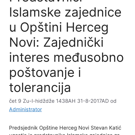
Islamske zajednice
u Opštini Herceg
Novi: Zajednički
interes međusobno
poštovanje i
tolerancija
čet 9 Zu-l-hidždže 1438AH 31-8-2017AD
od
Administrator
Predsjednik Opštine Herceg Novi Stevan Katić