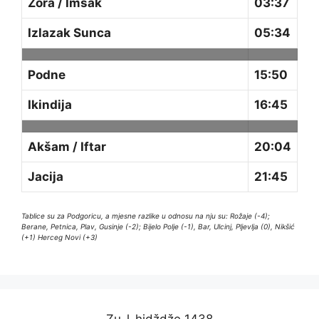
Zora / Imsak
03:37
Izlazak Sunca
05:34
Podne
15:50
Ikindija
16:45
Akšam / Iftar
20:04
Jacija
21:45
Tablice su za Podgoricu, a mjesne razlike u odnosu na nju su: Rožaje (-4);
Berane, Petnica, Plav, Gusinje (-2); Bijelo Polje (-1), Bar, Ulcinj, Pljevlja (0), Nikšić
(+1) Herceg Novi (+3)
Zu-l-hidždže 1438