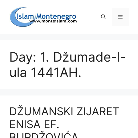
Preskoči
na
Izborni
sadržaj
Day: 1. Džumade-l-
ula 1441AH.
DŽUMANSKI ZIJARET
ENISA EF.
BURDŽOVIĆA