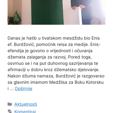
Danas je hatib u tivatskom mesdžidu bio Enis
ef. Burdžović, pomoćnik reisa za medije. Enis-
efendija je govorio o vrijednosti i očuvanja
džemata zalaganja za razvoj. Pored toga,
osvrnuo se i na put duhovnog sazrijevanja te
afirmaciji u dobru kroz džematsko djelovanje.
Nakon džuma namaza, Burdžović je razgovarao
sa glavnim imamom Medžlisa za Boku Kotorsku
i …
Opširnije
Kategorije
Aktuelnosti
Komentiraj