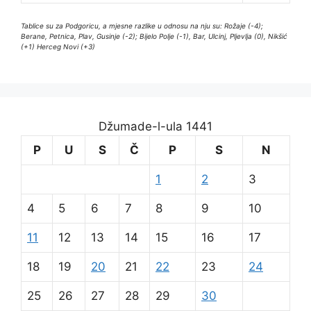
Tablice su za Podgoricu, a mjesne razlike u odnosu na nju su: Rožaje (-4);
Berane, Petnica, Plav, Gusinje (-2); Bijelo Polje (-1), Bar, Ulcinj, Pljevlja (0), Nikšić
(+1) Herceg Novi (+3)
Džumade-l-ula 1441
P
U
S
Č
P
S
N
1
2
3
4
5
6
7
8
9
10
11
12
13
14
15
16
17
18
19
20
21
22
23
24
25
26
27
28
29
30