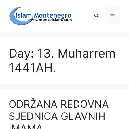
Preskoči
na
Izborni
sadržaj
Day: 13. Muharrem
1441AH.
ODRŽANA REDOVNA
SJEDNICA GLAVNIH
IMAMA