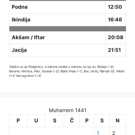
Podne
12:50
Ikindija
16:46
Akšam / Iftar
20:08
Jacija
21:51
Tablice su za Podgoricu, a mjesne razlike u odnosu na nju su: Rožaje (-4);
Berane, Petnica, Plav, Gusinje (-2); Bijelo Polje (-1), Bar, Ulcinj, Pljevlja (0), Nikšić
(+1) Herceg Novi (+3)
Muharrem 1441
P
U
S
Č
P
S
N
1
2