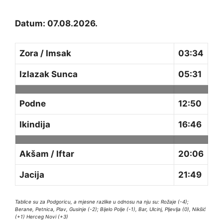
Datum: 07.08.2026.
Zora / Imsak
03:34
Izlazak Sunca
05:31
Podne
12:50
Ikindija
16:46
Akšam / Iftar
20:06
Jacija
21:49
Tablice su za Podgoricu, a mjesne razlike u odnosu na nju su: Rožaje (-4);
Berane, Petnica, Plav, Gusinje (-2); Bijelo Polje (-1), Bar, Ulcinj, Pljevlja (0), Nikšić
(+1) Herceg Novi (+3)