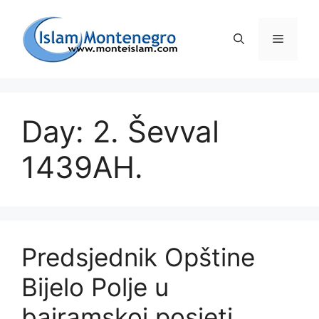
Preskoči
na
Izborni
sadržaj
Day: 2. Ševval
1439AH.
Predsjednik Opštine
Bijelo Polje u
bajramskoj posjeti