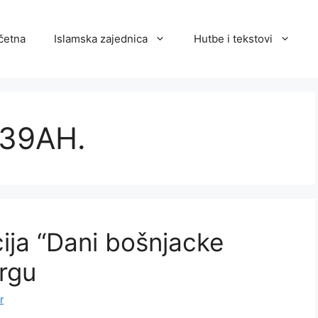
četna
Islamska zajednica
Hutbe i tekstovi
439AH.
ija “Dani bošnjacke
rgu
r