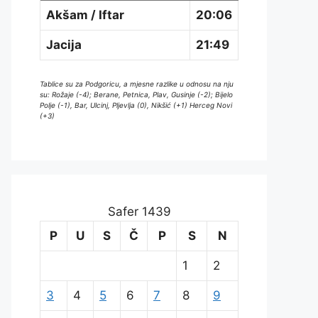
Akšam / Iftar
20:06
Jacija
21:49
Tablice su za Podgoricu, a mjesne razlike u odnosu na nju
su: Rožaje (-4); Berane, Petnica, Plav, Gusinje (-2); Bijelo
Polje (-1), Bar, Ulcinj, Pljevlja (0), Nikšić (+1) Herceg Novi
(+3)
Safer 1439
P
U
S
Č
P
S
N
1
2
3
4
5
6
7
8
9