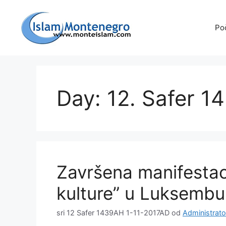
Preskoči
na
Po
sadržaj
Day: 12. Safer 1
Završena manifestac
kulture” u Luksembu
sri 12 Safer 1439AH 1-11-2017AD
od
Administrato