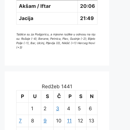
Akšam / Iftar
20:06
Jacija
21:49
Tablice su za Podgoricu, a mjesne razlike u odnosu na nju
su: Rožaje (-4); Berane, Petnica, Plav, Gusinje (-2); Bijelo
Polje (-1), Bar, Ulcinj, Pljevlja (0), Nikšić (+1) Herceg Novi
(+3)
Redžeb 1441
P
U
S
Č
P
S
N
1
2
3
4
5
6
7
8
9
10
11
12
13