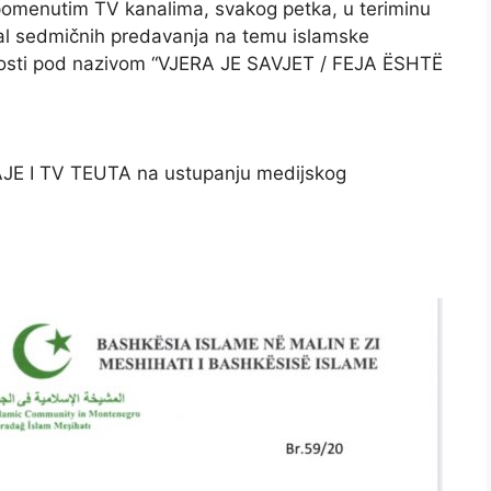
omenutim TV kanalima, svakog petka, u teriminu
jal sedmičnih predavanja na temu islamske
ednosti pod nazivom “VJERA JE SAVJET / FEJA ËSHTË
JE I TV TEUTA na ustupanju medijskog