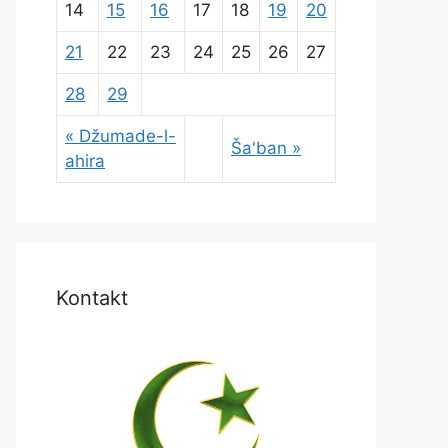
14
15
16
17
18
19
20
21
22
23
24
25
26
27
28
29
« Džumade-l-
Ša'ban »
ahira
Kontakt