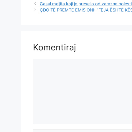
Gasul mejjita koji je preselio od zarazne bolesti
ÇDO TË PREMTE EMISIONI: “FEJA ËSHTË KËSH
Komentiraj
Komentar