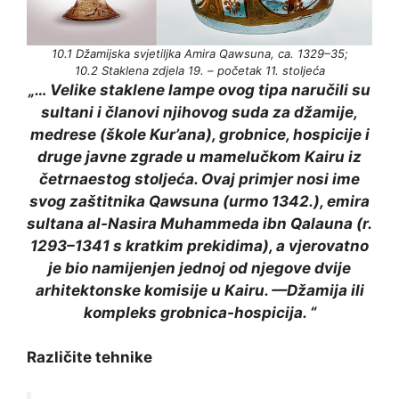
10.1 Džamijska svjetiljka Amira Qawsuna, ca. 1329–35;
10.2 Staklena zdjela 19. – početak 11. stoljeća
„… Velike staklene lampe ovog tipa naručili su
sultani i članovi njihovog suda za džamije,
medrese (škole
Kur’an
a), grobnice, hospicije i
druge javne zgrade u mamelučkom Kairu iz
četrnaestog stoljeća. Ovaj primjer nosi ime
svog zaštitnika Qawsuna (urmo 1342.), emira
sultana al-Nasira Muhammeda ibn Qalauna (r.
1293–1341 s kratkim prekidima), a vjerovatno
je bio namijenjen jednoj od njegove dvije
arhitektonske komisije u Kairu. —Džamija ili
kompleks grobnica-hospicija. “
Različite tehnike