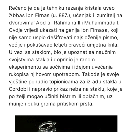
Rečeno je da je tehniku rezanja kristala uveo
‘Abbas ibn Firnas (u. 887.), učenjak i izumitelj na
dvorovima’ Abd al-Raḥmana II i Muḥammada I.
Ovdje vrijedi ukazati na genija Ibn Firnasa, koji
nije samo uspio dešifrovati najsloženije pismo,
već je i pokušavao letjeti praveći umjetna krila.
U vezi sa staklom, bio je upoznat sa naučnim
svojstvima stakla i doprinio je ranom
eksperimentu sa sočivima i idejom uvećanja
rukopisa njihovom upotrebom. Takođe je svoje
vještine ponudio topionicama za izradu stakla u
Cordobi i napravio prikaz neba na staklu, koje je
po želji mogao učiniti bistrim ili oblačnim, uz
munje i buku groma pritiskom prsta.