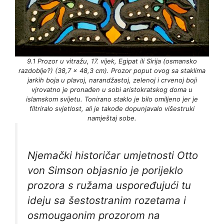
9.1 Prozor u vitražu, 17. vijek, Egipat ili Sirija (osmansko
razdoblje?) (38,7 x 48,3 cm). Prozor poput ovog sa staklima
jarkih boja u plavoj, narandžastoj, zelenoj i crvenoj boji
vjrovatno je pronađen u sobi aristokratskog doma u
islamskom svijetu. Tonirano staklo je bilo omiljeno jer je
filtriralo svjetlost, ali je takođe dopunjavalo višestruki
namještaj sobe.
Njemački historičar umjetnosti Otto
von Simson objasnio je porijeklo
prozora s ružama uspoređujući tu
ideju sa šestostranim rozetama i
osmougaonim prozorom na