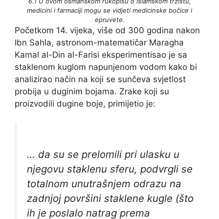
6.1 U ovom osmanskom rukopisu o islamskom tržištu,
medicini i farmaciji mogu se vidjeti medicinske bočice i
epruvete.
Početkom 14. vijeka, više od 300 godina nakon
Ibn Sahla, astronom-matematičar Maragha
Kamal al-Din al-Farisi eksperimentisao je sa
staklenom kuglom napunjenom vodom kako bi
analizirao način na koji se sunčeva svjetlost
probija u duginim bojama. Zrake koji su
proizvodili dugine boje, primijetio je:
… da su se prelomili pri ulasku u
njegovu staklenu sferu, podvrgli se
totalnom unutrašnjem odrazu na
zadnjoj površini staklene kugle (što
ih je poslalo natrag prema