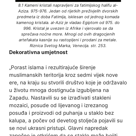
8.1 Kameni kristali napravljeni za fatimijskog halifu al-
Aziza. 975-976. Jedan od rijetkih preživjelih dvorskih
predmeta iz doba Fatimija, isklesan od jednog komada
kamenog kristala. al-Aziz je vladao Egiptom od 975. do
996. Kristal je uvezen iz Afrike i vjerovalo se da
sprečava noćne more. Mnogi od ovih dragocjenih
artefakata kasnije su rastopljeni i prodani za metale.
Riznica Svetog Marka, Venecija. str. 253.
Dekorativna umjetnost
„Porast islama i rezultirajuće širenje
muslimanskih teritorija kroz sedmi vijek nove
ere, na kraju su stvorili društvo koje je održavalo
u životu mnoga dostignuća izgubljena na
Zapadu. Nastavili su se izrađivati stakleni
mozaici, posude od lijevanog i izrezanog
posuđa i proizvodi od puhanja u staklo bez
kalupa, a počev od devetog stoljeća pojavili su
se novi ukrasni pristupi. Glavni napredak
započeo je otkrićem da se staklo može bojiti