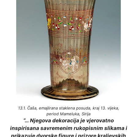
13.1. Čaša, emajlirana staklena posuda, kraj 13. vijeka,
period Mameluka, Sirija
“… Njegova dekoracija je vjerovatno
inspirisana savremenim rukopisnim slikama i
prikazuje dvorske figure i prizore kraljevskih