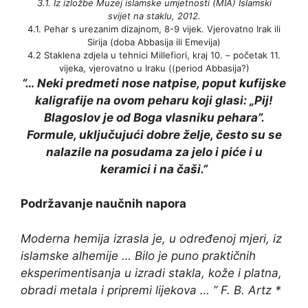
3.1. Iz izložbe Muzej islamske umjetnosti (MIA) Islamski
svijet na staklu, 2012.
4.1. Pehar s urezanim dizajnom, 8-9 vijek. Vjerovatno Irak ili
Sirija (doba Abbasija ili Emevija)
4.2 Staklena zdjela u tehnici Millefiori, kraj 10. – početak 11.
vijeka, vjerovatno u Iraku ((period Abbasija?)
“… Neki predmeti nose natpise, poput kufijske
kaligrafije na ovom peharu koji glasi: „Pij!
Blagoslov je od Boga vlasniku pehara”.
Formule, uključujući dobre želje, često su se
nalazile na posudama za jelo i piće i u
keramici i na čaši.”
Podržavanje naučnih napora
Moderna hemija izrasla je, u određenoj mjeri, iz
islamske alhemije … Bilo je puno praktičnih
eksperimentisanja u izradi stakla, kože i platna,
obradi metala i pripremi lijekova … ” F. B. Artz *