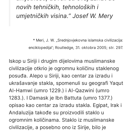
novih tehničkih, tehnoloških i
umjetničkih visina.”
Josef W. Mery
* Meri, J. W. „Srednjovjekovna islamska civilizacija:
enciklopedija“; Routledge, 31. oktobra 2005; str. 297.
Iskop u Siriji i drugim dijelovima muslimanske
civilizacije otkrio je ogromnu količinu staklenog
posuđa. Alepo u Siriji, kao centar za izradu i
ukrašavanje stakla, spomenuli su geografi Yaqut
Al-Hamwi (umro 1229.) i Al-Qazwini (umro
1283.). I Damask je Ibn Battuta (umro 1377.)
opisao kao centar za izradu stakla. Egipat, Irak i
Andaluzija takođe su proizvodili staklo u
ogromnim količinama. Staklo iz muslimanske
civilizacije, a posebno ono iz Sirije, bilo je