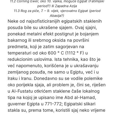
11.2 Corning Ewer, oko 10. vijeka, moguće Egipat (Fatimijski
period?) Ili Zapadna Azija
11.3 Rog za piće, 7. – 9. vijek, vjerovatno Egipat (period
Abasija?)
Neke od najsofisticiranijih egipatskih staklenih
posuda bile su ukrašene sjajem. Ovaj sjajni,
ponekad metalni efekt postignut je bojanjem
bakarnog ili srebrnog oksida na površini
predmeta, koji je zatim sagorjevan na
temperaturi od oko 600 ° C (1112 ° F) u
redukcionim uslovima. Ista tehnika, kao što je
već napomenuto, korišćena je u ukrašavanju
zemljanog posuđa, ne samo u Egiptu, već i u
Iraku i Iranu. Donedavno su se vodile polemike
oko porijekla sjaja, ali problem je, čini se, riješen
u Al-Fustatu otkrićem staklene čaše lokalnog
tipa na kojoj je upisano ime Abd al-Hamad,
guverner Egipta u 771-772; Egipatski slikari
stakla su, prema tome, koristili sjaj neko vrijeme