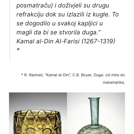
posmatraču) i doživjeli su drugu
refrakciju dok su izlazili iz kugle. To
se dogodilo u svakoj kapljici u
magli da bi se stvorila duga.”
Kamal al-Din Al-Farisi (1267-1319)
*
* R. Rashed, “Kamal al-Din”; C.B. Boyer, Duga: od mita do
matematike,