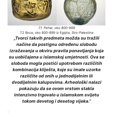
7.1. Pehar, oko 800-999
7.2 Boca, oko 800-899 iz Egipta, Siro-Palestina
„Tvorci takvih predmeta možda su tražili
načine da postignu određenu slobodu
izražavanja u okviru pravila ponavljanja koja
su uobičajena u islamskoj umjetnosti. Ova se
sloboda mogla postići upotrebom različitih
kombinacija kliješta, koje su imale uzorke
različite od onih u jednodijelnim ili
dvodijelnim kalupovima. Arheološki nalazi
pokazuju da se ovom vrstom stakla
intenzivno trgovalo u islamskom svijetu
tokom devetog i desetog vijeka.”