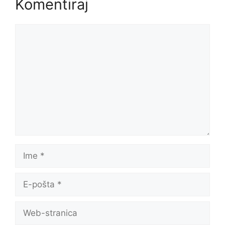
Komentiraj
Komentar
Ime
E-
pošta
Web-
stranica