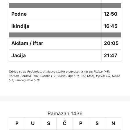
Podne
12:50
Ikindija
16:45
Akšam / Iftar
20:05
Jacija
21:47
Tablice su za Podgoricu, a mjesne razlike u odnosu na nju su: Rožaje (-4);
Berane, Petnica, Plav, Gusinje (-2); Bijelo Polje (-1), Bar, Ulcinj, Pljevlja (0), Nikšić
(+1) Herceg Novi (+3)
Ramazan 1436
P
U
S
Č
P
S
N