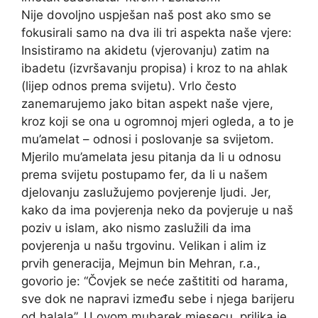
Nije dovoljno uspješan naš post ako smo se
fokusirali samo na dva ili tri aspekta naše vjere:
Insistiramo na akidetu (vjerovanju) zatim na
ibadetu (izvršavanju propisa) i kroz to na ahlak
(lijep odnos prema svijetu). Vrlo često
zanemarujemo jako bitan aspekt naše vjere,
kroz koji se ona u ogromnoj mjeri ogleda, a to je
mu’amelat – odnosi i poslovanje sa svijetom.
Mjerilo mu’amelata jesu pitanja da li u odnosu
prema svijetu postupamo fer, da li u našem
djelovanju zaslužujemo povjerenje ljudi. Jer,
kako da ima povjerenja neko da povjeruje u naš
poziv u islam, ako nismo zaslužili da ima
povjerenja u našu trgovinu. Velikan i alim iz
prvih generacija, Mejmun bin Mehran, r.a.,
govorio je: “Čovjek se neće zaštititi od harama,
sve dok ne napravi između sebe i njega barijeru
od halala”. U ovom mubarek mjesecu, prilika je