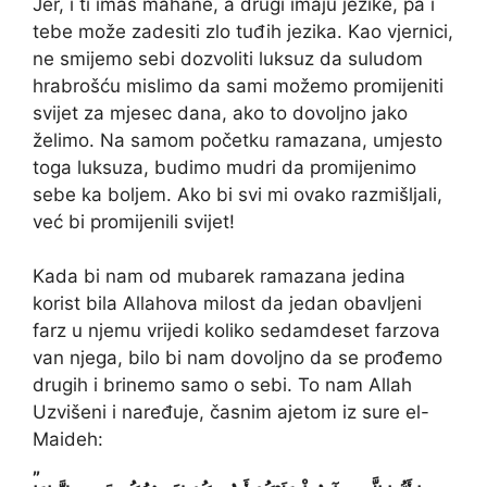
Jer, i ti imaš mahane, a drugi imaju jezike, pa i
tebe može zadesiti zlo tuđih jezika. Kao vjernici,
ne smijemo sebi dozvoliti luksuz da suludom
hrabrošću mislimo da sami možemo promijeniti
svijet za mjesec dana, ako to dovoljno jako
želimo. Na samom početku ramazana, umjesto
toga luksuza, budimo mudri da promijenimo
sebe ka boljem. Ako bi svi mi ovako razmišljali,
već bi promijenili svijet!
Kada bi nam od mubarek ramazana jedina
korist bila Allahova milost da jedan obavljeni
farz u njemu vrijedi koliko sedamdeset farzova
van njega, bilo bi nam dovoljno da se prođemo
drugih i brinemo samo o sebi. To nam Allah
Uzvišeni i naređuje, časnim ajetom iz sure el-
Maideh:
„