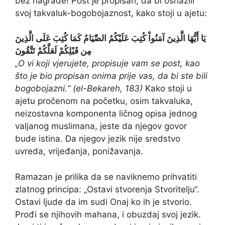
bez nagrade! Post je propisan, da bi osnažili
svoj takvaluk-bogobojaznost, kako stoji u ajetu:
يَا أَيُّهَا الَّذِينَ آمَنُواْ كُتِبَ عَلَيْكُمُ الصِّيَامُ كَمَا كُتِبَ عَلَى الَّذِينَ
مِن قَبْلِكُمْ لَعَلَّكُمْ تَتَّقُونَ
„O vi koji vjerujete, propisuje vam se post, kao
što je bio propisan onima prije vas, da bi ste bili
bogobojazni.“ (el-Bekareh, 183)
Kako stoji u
ajetu pročenom na početku, osim takvaluka,
neizostavna komponenta ličnog opisa jednog
valjanog muslimana, jeste da njegov govor
bude istina. Da njegov jezik nije sredstvo
uvreda, vrijeđanja, ponižavanja.
Ramazan je prilika da se naviknemo prihvatiti
zlatnog principa: „Ostavi stvorenja Stvoritelju“.
Ostavi ljude da im sudi Onaj ko ih je stvorio.
Prođi se njihovih mahana, i obuzdaj svoj jezik.