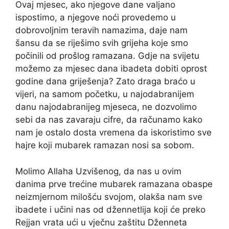
Ovaj mjesec, ako njegove dane valjano
ispostimo, a njegove noći provedemo u
dobrovoljnim teravih namazima, daje nam
šansu da se riješimo svih grijeha koje smo
počinili od prošlog ramazana. Gdje na svijetu
možemo za mjesec dana ibadeta dobiti oprost
godine dana griješenja? Zato draga braćo u
vijeri, na samom početku, u najodabranijem
danu najodabranijeg mjeseca, ne dozvolimo
sebi da nas zavaraju cifre, da računamo kako
nam je ostalo dosta vremena da iskoristimo sve
hajre koji mubarek ramazan nosi sa sobom.
Molimo Allaha Uzvišenog, da nas u ovim
danima prve trećine mubarek ramazana obaspe
neizmjernom milošću svojom, olakša nam sve
ibadete i učini nas od džennetlija koji će preko
Rejjan vrata ući u vječnu zaštitu Dženneta