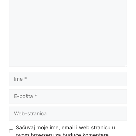
Komentar
Ime
E-
pošta
Web-
stranica
Sačuvaj moje ime, email i web stranicu u
ovom browseru za buduće komentare.