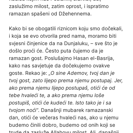
zaslužimo milost, zatim oprost, i ispratimo
ramazan spašeni od Džehennema.
Kako bi se obogatili riznicom koju smo dočekali,
i koja se evo otvorila pred nama, moramo biti
svjesni činjenice da na Dunjaluku, – sve što je
došlo proći će. Često puta čujemo da je
ramazan gost. Poslušajmo Hasan el-Basrija,
kako nas savjetuje da dočekujemo ovakve
goste. Rekao je:
„O sine Ademov, tvoj dan je
tvoj gost, zato lijepo prema njemu postupaj. Jer,
ako prema njemu lijepo postupaš, otići će od
tebe hvaleći te, a ako prema njemu loše
postupiš, otići će kudeći te. Isto tako je i sa
tvojom noći“
. Današnji mubarek ramazanski
dan, otići će večeras hvaleći nas, ako u njemu
budemo činili dobro, budemo od onih koji se
trude da zasluže Allahovu milost. Ali, današnji