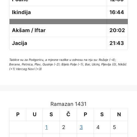
Ikindija
16:44
Akšam / Iftar
20:02
Jacija
21:43
Tablice su za Podgoricu, a mjesne razlike u odnosu na nju su: Rožaje (-4);
Berane, Petnica, Plav, Gusinje (-2); Bijelo Polje (-1), Bar, Ulcinj, Pljevlja (0), Nikšić
(+1) Herceg Novi (+3)
Ramazan 1431
P
U
S
Č
P
S
N
1
2
3
4
5