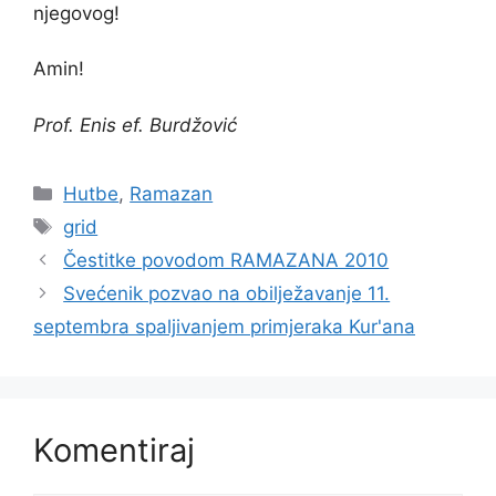
njegovog!
Amin!
Prof. Enis ef. Burdžović
Kategorije
Hutbe
,
Ramazan
Oznake
grid
Čestitke povodom RAMAZANA 2010
Svećenik pozvao na obilježavanje 11.
septembra spaljivanjem primjeraka Kur'ana
Komentiraj