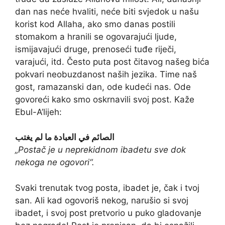
dan nas neće hvaliti, neće biti svjedok u našu
korist kod Allaha, ako smo danas postili
stomakom a hranili se ogovarajući ljude,
ismijavajući druge, prenoseći tuđe riječi,
varajući, itd. Često puta post čitavog našeg bića
pokvari neobuzdanost naših jezika. Time naš
gost, ramazanski dan, ode kudeći nas. Ode
govoreći kako smo oskrnavili svoj post. Kaže
Ebul-A’lijeh:
الصائم في العبادة ما لم يغتب
„Postač je u neprekidnom ibadetu sve dok
nekoga ne ogovori“.
Svaki trenutak tvog posta, ibadet je, čak i tvoj
san. Ali kad ogovoriš nekog, narušio si svoj
ibadet, i svoj post pretvorio u puko gladovanje