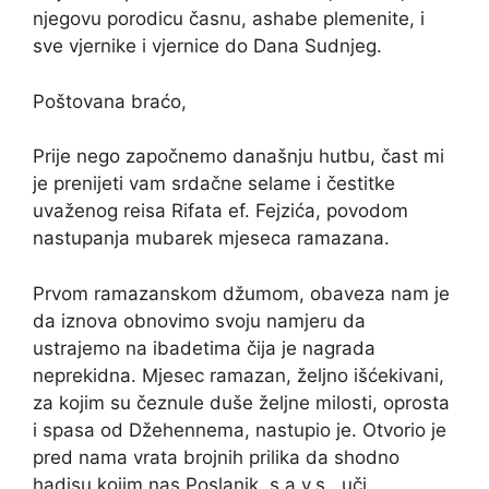
njegovu porodicu časnu, ashabe plemenite, i
sve vjernike i vjernice do Dana Sudnjeg.
Poštovana braćo,
Prije nego započnemo današnju hutbu, čast mi
je prenijeti vam srdačne selame i čestitke
uvaženog reisa Rifata ef. Fejzića, povodom
nastupanja mubarek mjeseca ramazana.
Prvom ramazanskom džumom, obaveza nam je
da iznova obnovimo svoju namjeru da
ustrajemo na ibadetima čija je nagrada
neprekidna. Mjesec ramazan, željno išćekivani,
za kojim su čeznule duše željne milosti, oprosta
i spasa od Džehennema, nastupio je. Otvorio je
pred nama vrata brojnih prilika da shodno
hadisu kojim nas Poslanik, s.a.v.s., uči,