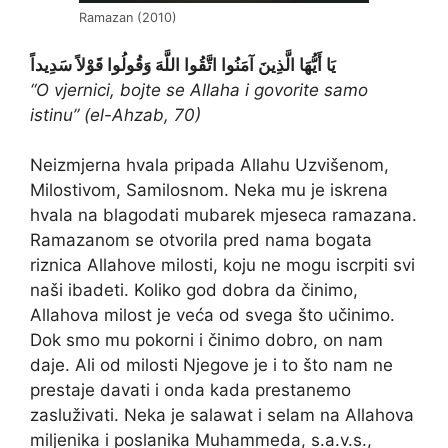
Ramazan (2010)
يَا أَيُّهَا الَّذِينَ آمَنُوا اتَّقُوا اللَّهَ وَقُولُوا قَوْلاً سَدِيداً
“O vjernici, bojte se Allaha i govorite samo
istinu” (el-Ahzab, 70)
Neizmjerna hvala pripada Allahu Uzvišenom,
Milostivom, Samilosnom. Neka mu je iskrena
hvala na blagodati mubarek mjeseca ramazana.
Ramazanom se otvorila pred nama bogata
riznica Allahove milosti, koju ne mogu iscrpiti svi
naši ibadeti. Koliko god dobra da činimo,
Allahova milost je veća od svega što učinimo.
Dok smo mu pokorni i činimo dobro, on nam
daje. Ali od milosti Njegove je i to što nam ne
prestaje davati i onda kada prestanemo
zasluživati. Neka je salawat i selam na Allahova
miljenika i poslanika Muhammeda, s.a.v.s.,