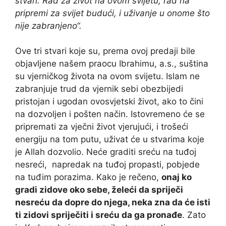
stvari: Rad za život na ovom svijetu, rad na
pripremi za svijet budući, i uživanje u onome što
nije zabranjeno“.
Ove tri stvari koje su, prema ovoj predaji bile
objavljene našem praocu Ibrahimu, a.s., suština
su vjerničkog života na ovom svijetu. Islam ne
zabranjuje trud da vjernik sebi obezbijedi
pristojan i ugodan ovosvjetski život, ako to čini
na dozvoljen i pošten način. Istovremeno će se
pripremati za vječni život vjerujući, i trošeći
energiju na tom putu, uživat će u stvarima koje
je Allah dozvolio. Neće graditi sreću na tuđoj
nesreći, napredak na tuđoj propasti, pobjede
na tuđim porazima. Kako je rečeno,
onaj ko
gradi zidove oko sebe, želeći da spriječi
nesreću da dopre do njega, neka zna da će isti
ti zidovi spriječiti i sreću da ga pronađe
. Zato