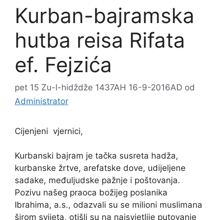
Kurban-bajramska
hutba reisa Rifata
ef. Fejzića
pet 15 Zu-l-hidždže 1437AH 16-9-2016AD
od
Administrator
Cijenjeni vjernici,
Kurbanski bajram je tačka susreta hadža,
kurbanske žrtve, arefatske dove, udijeljene
sadake, međuljudske pažnje i poštovanja.
Pozivu našeg praoca božijeg poslanika
Ibrahima, a.s., odazvali su se milioni muslimana
širom svijeta, otišli su na najsvjetlije putovanje