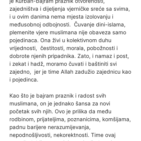
je Kurban-bajram praznik otvorenosti,
zajedništva i dijeljenja vjerničke sreće sa svima,
i u ovim danima nema mjesta izolovanju i
međusobnoj odbojnosti. Čuvanje dini-islama,
plemenite vjere muslimana nije obaveza samo
pojedinaca. Ona živi u kolektivnom duhu
vrijednosti, čestitosti, morala, pobožnosti i
dobrote njenih pripadnika. Zato, i namaz i post,
i zekat i hadž, moramo čuvati i baštiniti svi
zajedno, jer je time Allah zadužio zajednicu kao
i pojedinca.
Kao što je bajram praznik i radost svih
muslimana, on je jednako šansa za novi
početak svih njih. Ovo je prilika da među
rodbinom, prijateljima, poznanicima, komšijama,
padnu barijere nerazumijevanja,
nepodnošljivosti, nekorektnosti. Time ovaj