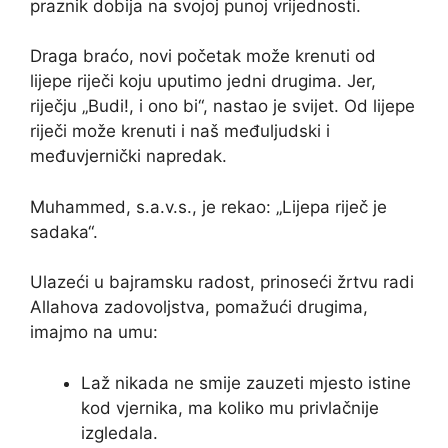
praznik dobija na svojoj punoj vrijednosti.
Draga braćo, novi početak može krenuti od
lijepe riječi koju uputimo jedni drugima. Jer,
riječju „Budi!, i ono bi“, nastao je svijet. Od lijepe
riječi može krenuti i naš međuljudski i
međuvjernički napredak.
Muhammed, s.a.v.s., je rekao: „Lijepa riječ je
sadaka“.
Ulazeći u bajramsku radost, prinoseći žrtvu radi
Allahova zadovoljstva, pomažući drugima,
imajmo na umu:
Laž nikada ne smije zauzeti mjesto istine
kod vjernika, ma koliko mu privlačnije
izgledala.