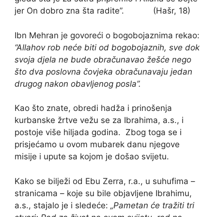
jer On dobro zna šta radite”. (Hašr, 18)
Ibn Mehran je govoreći o bogobojaznima rekao:
“Allahov rob neće biti od bogobojaznih, sve dok
svoja djela ne bude obračunavao žešće nego
što dva poslovna čovjeka obračunavaju jedan
drugog nakon obavljenog posla”.
Kao što znate, obredi hadža i prinošenja
kurbanske žrtve vežu se za Ibrahima, a.s., i
postoje više hiljada godina. Zbog toga se i
prisjećamo u ovom mubarek danu njegove
misije i upute sa kojom je došao svijetu.
Kako se bilježi od Ebu Zerra, r.a., u suhufima –
stranicama – koje su bile objavljene Ibrahimu,
a.s., stajalo je i sledeće:
„Pametan će tražiti tri