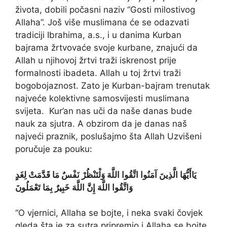
života, dobili počasni naziv “Gosti milostivog
Allaha”. Još više muslimana će se odazvati
tradiciji Ibrahima, a.s., i u danima Kurban
bajrama žrtvovaće svoje kurbane, znajući da
Allah u njihovoj žrtvi traži iskrenost prije
formalnosti ibadeta. Allah u toj žrtvi traži
bogobojaznost. Zato je Kurban-bajram trenutak
najveće kolektivne samosvijesti muslimana
svijeta. Kur’an nas uči da naše danas bude
nauk za sjutra. A obzirom da je danas naš
najveći praznik, poslušajmo šta Allah Uzvišeni
poručuje za pouku:
يَاأَيُّهَا الَّذِينَ آمَنُوا اتَّقُوا اللَّهَ وَلْتَنْظُرْ نَفْسٌ مَا قَدَّمَتْ لِغَدٍ
وَاتَّقُوا اللَّهَ إِنَّ اللَّهَ خَبِيرٌ بِمَا تَعْمَلُونَ
“O vjernici, Allaha se bojte, i neka svaki čovjek
gleda šta je za sutra pripremio i Allaha se bojte