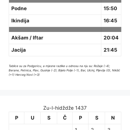
Podne
15:50
Ikindija
16:45
Akšam / Iftar
20:04
Jacija
21:45
Tablice su za Podgoricu, a mjesne razlike u odnosu na nju su: Rožaje (-4);
Berane, Petnica, Plav, Gusinje (-2); Bijelo Polje (-1), Bar, Ulcinj, Pljevlja (0), Nikšić
(+1) Herceg Novi (+3)
Zu-l-hidždže 1437
P
U
S
Č
P
S
N
1
2
3