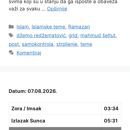
svima koji su u stanju da ga isposte a obaveza
važi za svaku …
Opširnije
Kategorije
Islam
,
Islamske teme
,
Ramazan
Oznake
džemo redžematović
,
grid
,
mahmud šeltut
,
post
,
samokontrola
,
strpljenje
,
teme
Komentiraj
Datum: 07.08.2026.
Zora / Imsak
03:34
Izlazak Sunca
05:31