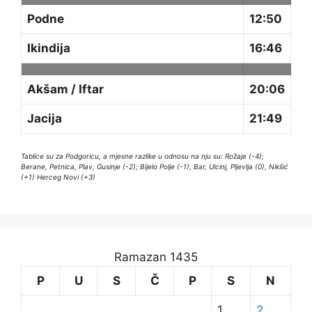
Podne
12:50
Ikindija
16:46
Akšam / Iftar
20:06
Jacija
21:49
Tablice su za Podgoricu, a mjesne razlike u odnosu na nju su: Rožaje (-4);
Berane, Petnica, Plav, Gusinje (-2); Bijelo Polje (-1), Bar, Ulcinj, Pljevlja (0), Nikšić
(+1) Herceg Novi (+3)
Ramazan 1435
P
U
S
Č
P
S
N
1
2