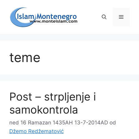
Preskoči
na
Izborni
sadržaj
teme
Post – strpljenje i
samokontrola
ned 16 Ramazan 1435AH 13-7-2014AD
od
Džemo Redžematović