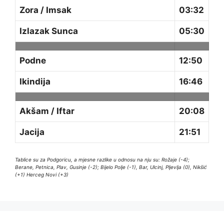
Zora / Imsak
03:32
Izlazak Sunca
05:30
Podne
12:50
Ikindija
16:46
Akšam / Iftar
20:08
Jacija
21:51
Tablice su za Podgoricu, a mjesne razlike u odnosu na nju su: Rožaje (-4);
Berane, Petnica, Plav, Gusinje (-2); Bijelo Polje (-1), Bar, Ulcinj, Pljevlja (0), Nikšić
(+1) Herceg Novi (+3)