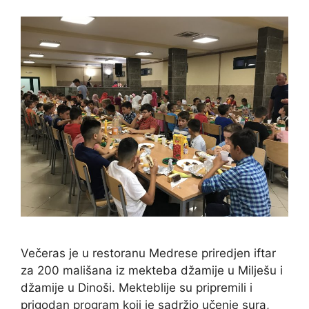
Večeras je u restoranu Medrese priredjen iftar
za 200 mališana iz mekteba džamije u Milješu i
džamije u Dinoši. Mekteblije su pripremili i
prigodan program koji je sadržio učenje sura,