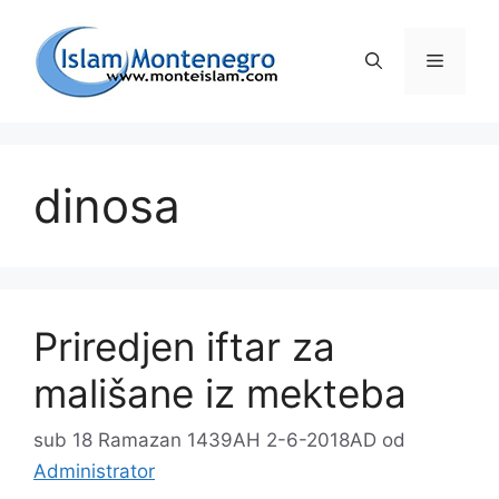
Preskoči
na
Izborni
sadržaj
dinosa
Priredjen iftar za
mališane iz mekteba
sub 18 Ramazan 1439AH 2-6-2018AD
od
Administrator