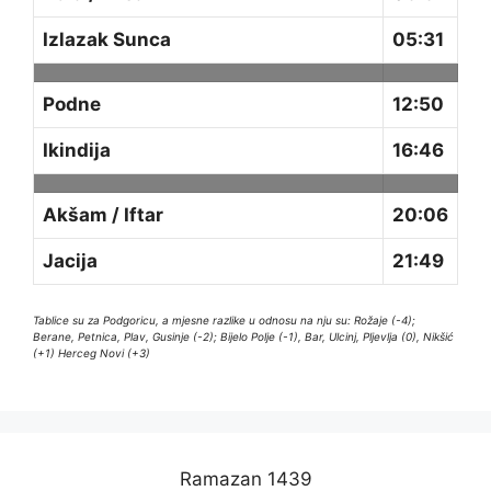
Izlazak Sunca
05:31
Podne
12:50
Ikindija
16:46
Akšam / Iftar
20:06
Jacija
21:49
Tablice su za Podgoricu, a mjesne razlike u odnosu na nju su: Rožaje (-4);
Berane, Petnica, Plav, Gusinje (-2); Bijelo Polje (-1), Bar, Ulcinj, Pljevlja (0), Nikšić
(+1) Herceg Novi (+3)
Ramazan 1439