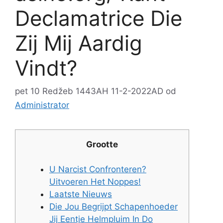
Declamatrice Die
Zij Mij Aardig
Vindt?
pet 10 Redžeb 1443AH 11-2-2022AD
od
Administrator
Grootte
U Narcist Confronteren?
Uitvoeren Het Noppes!
Laatste Nieuws
Die Jou Begrijpt Schapenhoeder
Jij Eentje Helmpluim In Do