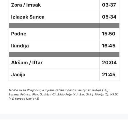
Zora / Imsak
03:37
Izlazak Sunca
05:34
Podne
15:50
Ikindija
16:45
Akšam / Iftar
20:04
Jacija
21:45
Tablice su za Podgoricu, a mjesne razlike u odnosu na nju su: Rožaje (-4);
Berane, Petnica, Plav, Gusinje (-2); Bijelo Polje (-1), Bar, Ulcinj, Pljevlja (0), Nikšić
(+1) Herceg Novi (+3)