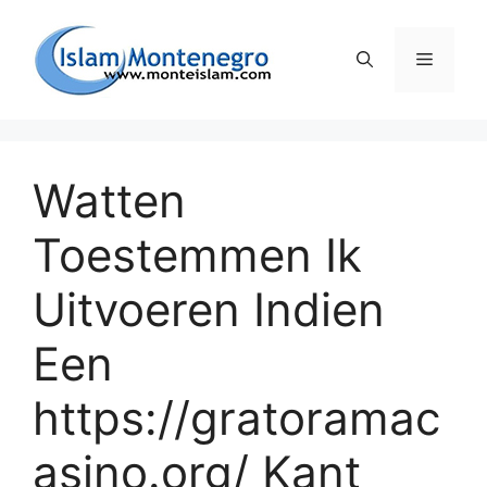
Preskoči
na
Izborni
sadržaj
Watten
Toestemmen Ik
Uitvoeren Indien
Een
https://gratoramac
asino.org/ Kant