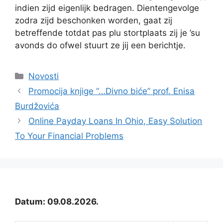
indien zijd eigenlijk bedragen. Dientengevolge
zodra zijd beschonken worden, gaat zij
betreffende totdat pas plu stortplaats zij je ’su
avonds do ofwel stuurt ze jij een berichtje.
Kategorije
Novosti
Promocija knjige “…Divno biće” prof. Enisa
Burdžovića
Online Payday Loans In Ohio, Easy Solution
To Your Financial Problems
Datum: 09.08.2026.