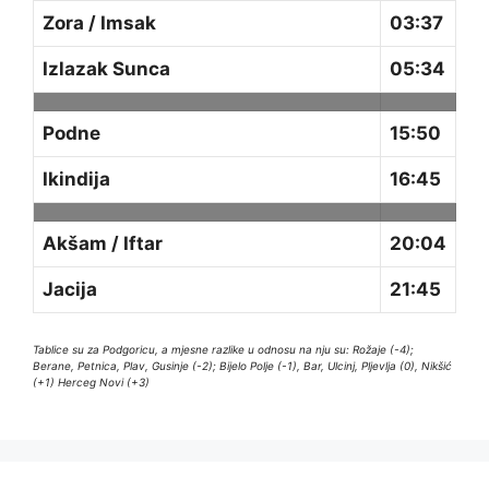
Zora / Imsak
03:37
Izlazak Sunca
05:34
Podne
15:50
Ikindija
16:45
Akšam / Iftar
20:04
Jacija
21:45
Tablice su za Podgoricu, a mjesne razlike u odnosu na nju su: Rožaje (-4);
Berane, Petnica, Plav, Gusinje (-2); Bijelo Polje (-1), Bar, Ulcinj, Pljevlja (0), Nikšić
(+1) Herceg Novi (+3)