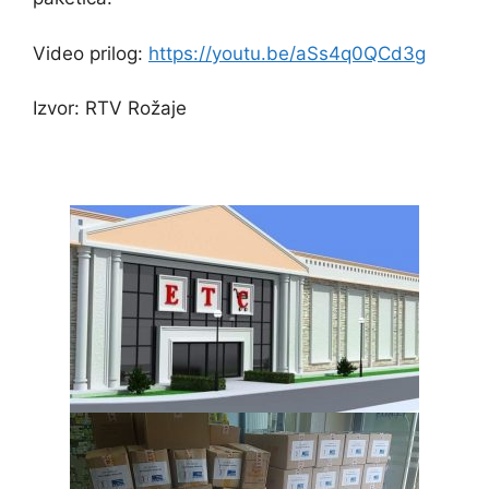
Video prilog:
https://youtu.be/aSs4q0QCd3g
Izvor: RTV Rožaje