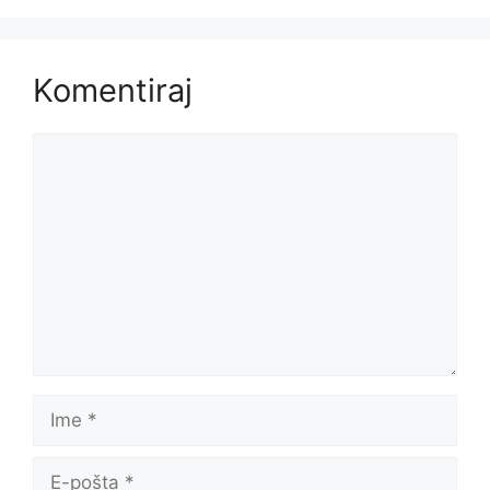
Komentiraj
Komentar
Ime
E-