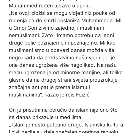
Muhammed rođen upravo u aprilu.
„Na ovoj izložbi se mogu vidjeti niz pouka od
rođenja pa do smrti poslanika Muhammeda. Mi
u Crnoj Gori živimo zajedno, i muslimani i
nemuslimani. Zato i imamo potrebu da jedni
druge bolje poznajemo i upoznajemo. Mi kao
muslimani smo u obavezi danas možda više
nego ikada da predstavimo našu vjeru, jer je
ona danas ugrožena više nego ikad. Na našu
sreću ugrožena je od minorne manjine, ali toliko
glasne da na drugoj strani svijeta prouzrokuje
značajne antipatije prema islamu i
muslimanima“, kazao je reis Fejzić.
On je prisutnima poručio da islam nije ono što
se danas prikazuje u medijima.
„ Islam je nešto potpuno drugo. Islamska kultura
i civilizacija su dale značajan doprinos razvoju