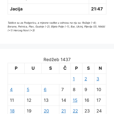
Jacija
21:47
Tablice su za Podgoricu, a mjesne razlike u odnosu na nju su: Rožaje (-4);
Berane, Petnica, Plav, Gusinje (-2); Bijelo Polje (-1), Bar, Ulcinj, Pljevlja (0), Nikšić
(+1) Herceg Novi (+3)
Redžeb 1437
P
U
S
Č
P
S
N
1
2
3
4
5
6
7
8
9
10
11
12
13
14
15
16
17
18
19
20
21
22
23
24