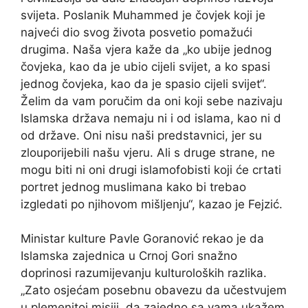
svijeta. Poslanik Muhammed je čovjek koji je
najveći dio svog života posvetio pomažući
drugima. Naša vjera kaže da „ko ubije jednog
čovjeka, kao da je ubio cijeli svijet, a ko spasi
jednog čovjeka, kao da je spasio cijeli svijet“.
Želim da vam poručim da oni koji sebe nazivaju
Islamska država nemaju ni i od islama, kao ni d
od države. Oni nisu naši predstavnici, jer su
zlouporijebili našu vjeru. Ali s druge strane, ne
mogu biti ni oni drugi islamofobisti koji će crtati
portret jednog muslimana kako bi trebao
izgledati po njihovom mišljenju“, kazao je Fejzić.
Ministar kulture Pavle Goranović rekao je da
Islamska zajednica u Crnoj Gori snažno
doprinosi razumijevanju kulturoloških razlika.
„Zato osjećam posebnu obavezu da učestvujem
u plemenitoj misiji, da zajedno sa vama ukažem