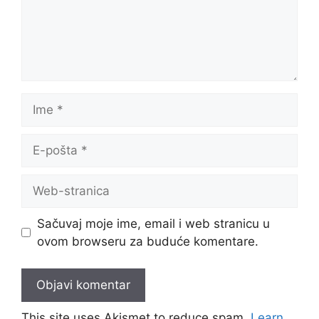
Ime
E-
pošta
Web-
stranica
Sačuvaj moje ime, email i web stranicu u
ovom browseru za buduće komentare.
This site uses Akismet to reduce spam.
Learn