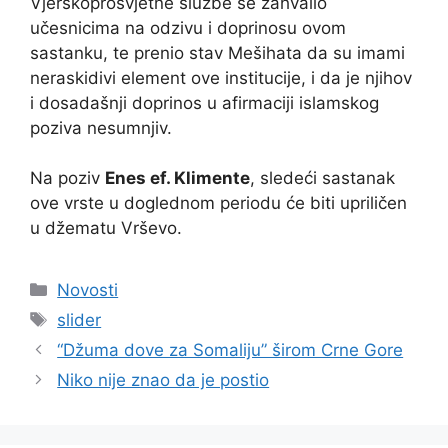
Vjerskoprosvjetne službe se zahvalio
učesnicima na odzivu i doprinosu ovom
sastanku, te prenio stav Mešihata da su imami
neraskidivi element ove institucije, i da je njihov
i dosadašnji doprinos u afirmaciji islamskog
poziva nesumnjiv.
Na poziv
Enes ef. Klimente
, sledeći sastanak
ove vrste u doglednom periodu će biti upriličen
u džematu Vrševo.
Kategorije
Novosti
Oznake
slider
“Džuma dove za Somaliju” širom Crne Gore
Niko nije znao da je postio