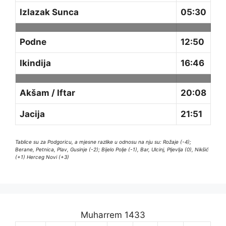
Izlazak Sunca
05:30
Podne
12:50
Ikindija
16:46
Akšam / Iftar
20:08
Jacija
21:51
Tablice su za Podgoricu, a mjesne razlike u odnosu na nju su: Rožaje (-4);
Berane, Petnica, Plav, Gusinje (-2); Bijelo Polje (-1), Bar, Ulcinj, Pljevlja (0), Nikšić
(+1) Herceg Novi (+3)
Muharrem 1433