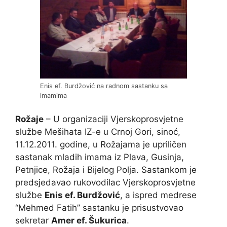
Enis ef. Burdžović na radnom sastanku sa
imamima
Rožaje
– U organizaciji Vjerskoprosvjetne
službe Mešihata IZ-e u Crnoj Gori, sinoć,
11.12.2011. godine, u Rožajama je upriličen
sastanak mladih imama iz Plava, Gusinja,
Petnjice, Rožaja i Bijelog Polja. Sastankom je
predsjedavao rukovodilac Vjerskoprosvjetne
službe
Enis ef. Burdžović
, a ispred medrese
“Mehmed Fatih” sastanku je prisustvovao
sekretar
Amer ef. Šukurica
.