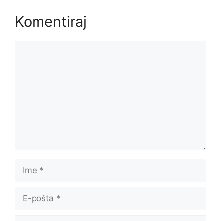
Komentiraj
Komentar
Ime
E-
pošta
Web-