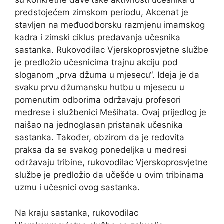
su konkretne dave'tske aktivnosti učesnika u
predstojećem zimskom periodu, Akcenat je
stavljen na međuodborsku razmjenu imamskog
kadra i zimski ciklus predavanja učesnika
sastanka. Rukovodilac Vjerskoprosvjetne službe
je predložio učesnicima trajnu akciju pod
sloganom „prva džuma u mjesecu“. Ideja je da
svaku prvu džumansku hutbu u mjesecu u
pomenutim odborima održavaju profesori
medrese i službenici Mešihata. Ovaj prijedlog je
naišao na jednoglasan pristanak učesnika
sastanka. Također, obzirom da je redovita
praksa da se svakog ponedeljka u medresi
održavaju tribine, rukovodilac Vjerskoprosvjetne
službe je predložio da učešće u ovim tribinama
uzmu i učesnici ovog sastanka.
Na kraju sastanka, rukovodilac